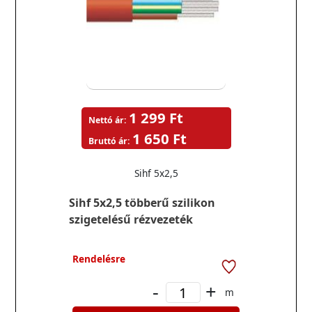
1 299 Ft
Nettó ár:
1 650 Ft
Bruttó ár:
Sihf 5x2,5
Sihf 5x2,5 többerű szilikon
szigetelésű rézvezeték
Rendelésre
-
+
m