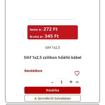
272 Ft
Nettó ár:
345 Ft
Bruttó ár:
Sihf 1x2,5
Sihf 1x2,5 szilikon hőálló kábel
Rendelésre
-
+
m
Kosárba
A termékről bővebben