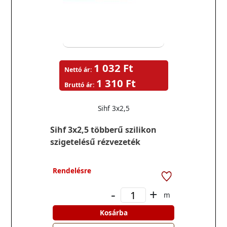
1 032 Ft
Nettó ár:
1 310 Ft
Bruttó ár:
Sihf 3x2,5
Sihf 3x2,5 többerű szilikon
szigetelésű rézvezeték
Rendelésre
-
+
m
Kosárba