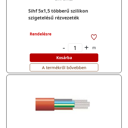
Sihf 5x1,5 többerű szilikon
szigetelésű rézvezeték
Rendelésre
-
+
m
Kosárba
A termékről bővebben