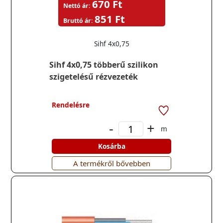
670 Ft
Nettó ár:
851 Ft
Bruttó ár:
Sihf 4x0,75
Sihf 4x0,75 többerű szilikon
szigetelésű rézvezeték
Rendelésre
-
+
m
Kosárba
A termékről bővebben