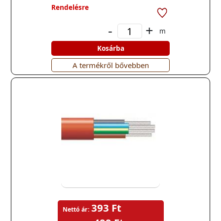
Rendelésre
-
+
m
Kosárba
A termékről bővebben
393 Ft
Nettó ár: