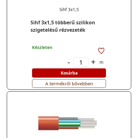
Sihf 3x1,5
Sihf 3x1,5 többerű szilikon
szigetelésű rézvezeték
Készleten
-
+
m
Kosárba
A termékről bővebben