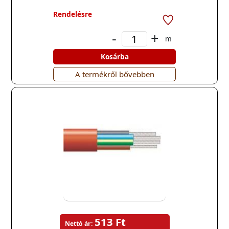
Rendelésre
-
+
m
Kosárba
A termékről bővebben
513 Ft
Nettó ár: