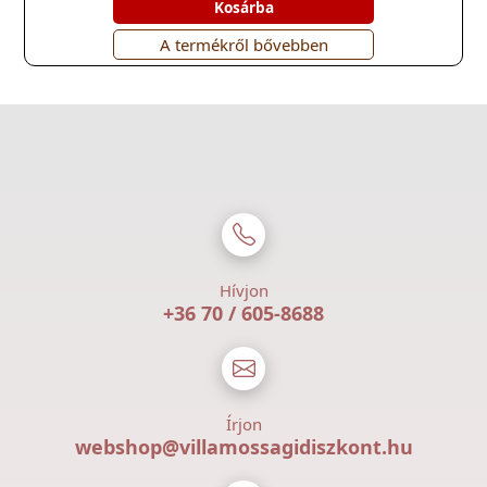
Kosárba
A termékről bővebben
Hívjon
+36 70 / 605-8688
Írjon
webshop@villamossagidiszkont.hu