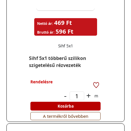
469 Ft
Nettó ár:
596 Ft
Bruttó ár:
Sihf 5x1
Sihf 5x1 többerű szilikon
szigetelésű rézvezeték
Rendelésre
-
+
m
Kosárba
A termékről bővebben