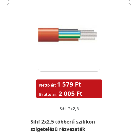
1 579 Ft
Nettó ár:
2 005 Ft
Bruttó ár:
Sihf 2x2,5
Sihf 2x2,5 többerű szilikon
szigetelésű rézvezeték