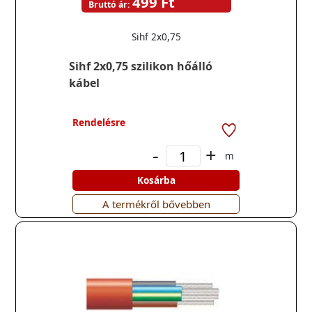
499 Ft
Bruttó ár:
Sihf 2x0,75
Sihf 2x0,75 szilikon hőálló
kábel
Rendelésre
-
+
m
Kosárba
A termékről bővebben