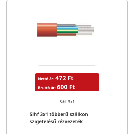
472 Ft
Nettó ár:
600 Ft
Bruttó ár:
Sihf 3x1
Sihf 3x1 többerű szilikon
szigetelésű rézvezeték