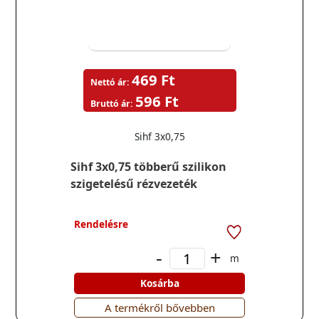
469 Ft
Nettó ár:
596 Ft
Bruttó ár:
Sihf 3x0,75
Sihf 3x0,75 többerű szilikon
szigetelésű rézvezeték
Rendelésre
-
+
m
Kosárba
A termékről bővebben