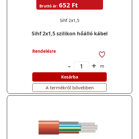
652 Ft
Bruttó ár:
Sihf 2x1,5
Sihf 2x1,5 szilikon hőálló kábel
Rendelésre
-
+
m
Kosárba
A termékről bővebben