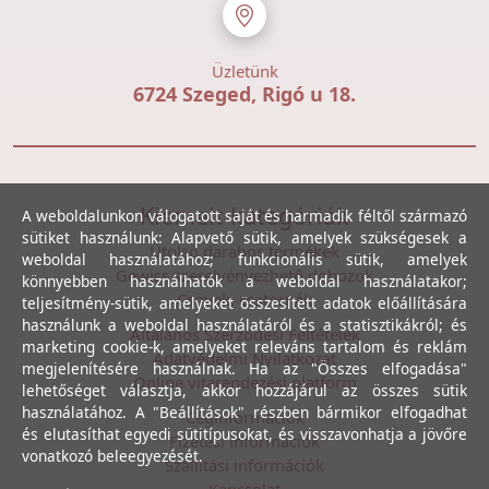
Üzletünk
6724 Szeged, Rigó u 18.
Kiemelt kategóriák
A weboldalunkon válogatott saját és harmadik féltől származó
sütiket használunk: Alapvető sütik, amelyek szükségesek a
Utolsó darabos termékek
weboldal használatához; funkcionális sütik, amelyek
Gewiss szerelvényezhető dobozok
könnyebben használhatók a weboldal használatakor;
Csövek, csatornák
teljesítmény-sütik, amelyeket összesített adatok előállítására
használunk a weboldal használatáról és a statisztikákról; és
Általános Szerződési Feltételek
marketing cookie-k, amelyeket releváns tartalom és reklám
Adatvédelmi Nyilatkozat
megjelenítésére használnak. Ha az "Összes elfogadása"
Online vitarendezési platform
lehetőséget választja, akkor hozzájárul az összes sütik
használatához. A "Beállítások" részben bármikor elfogadhat
Céginformációk
és elutasíthat egyedi sütitípusokat, és visszavonhatja a jövőre
Fizetési információk
vonatkozó beleegyezését.
Szállítási információk