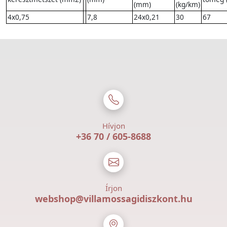
(mm)
(kg/km)
4x0,75
7,8
24x0,21
30
67
Hívjon
+36 70 / 605-8688
Írjon
webshop@villamossagidiszkont.hu