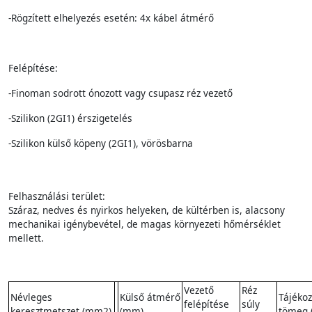
-Rögzített elhelyezés esetén: 4x kábel átmérő
Felépítése:
-Finoman sodrott ónozott vagy csupasz réz vezető
-Szilikon (2GI1) érszigetelés
-Szilikon külső köpeny (2GI1), vörösbarna
Felhasználási terület:
Száraz, nedves és nyirkos helyeken, de kültérben is, alacsony
mechanikai igénybevétel, de magas környezeti hőmérséklet
mellett.
Vezető
Réz
Névleges
Külső átmérő
Tájékoz
felépítése
súly
keresztmetszet (mm2)
(mm)
tömeg 