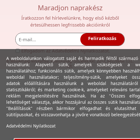
Maradjon naprakész
Íratkozzon fel hírlevelünkre, hogy első kézből
értesülhessen legfrissebb akcióinkról
Feliratkozás
Elfogadom az
Adatvédelmi Nyilatkozat
ot.
A weboldalunkon válogatott saját és harmadik féltől származó 
© Minden jog fenntartva. Villamossági Diszkont Kkt. 2012. Készítette:
I.T.C.
használunk: Alapvető sütik, amelyek szükségesek a we
Kft.
használatához; funkcionális sütik, amelyek könnyebben használ
weboldal használatakor; teljesítmény-sütik, amelyeket össz
adatok előállítására használunk a weboldal használatáró
statisztikákról; és marketing cookie-k, amelyeket releváns tart
reklám megjelenítésére használnak. Ha az "Összes elfog
lehetőséget választja, akkor hozzájárul az összes sütik használat
"Beállítások" részben bármikor elfogadhat és elutasíthat 
sütitípusokat, és visszavonhatja a jövőre vonatkozó beleegyezését
Adatvédelmi Nyilatkozat