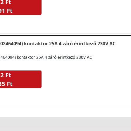
2 Ft
91 Ft
002464094) kontaktor 25A 4 záró érintkező 230V AC
2464094) kontaktor 25A 4 záró érintkező 230V AC
2 Ft
85 Ft