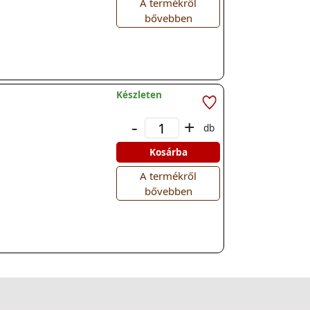
A termékről
bővebben
Készleten
-
+
db
Kosárba
A termékről
bővebben