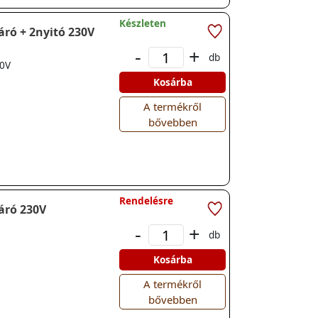
Készleten
áró + 2nyitó 230V
-
+
db
30V
Kosárba
A termékről
bővebben
Rendelésre
áró 230V
-
+
db
Kosárba
A termékről
bővebben