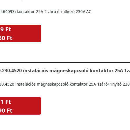
2464093) kontaktor 25A 2 záró érintkező 230V AC
9 Ft
60 Ft
0.230.4520 instalációs mágneskapcsoló kontaktor 25A 1
230.4520 instalációs mágneskapcsoló kontaktor 25A 1záró+1nyitó 23
1 Ft
90 Ft