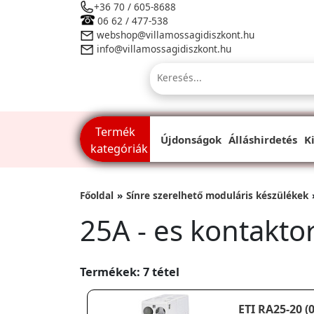
+36 70 / 605-8688
06 62 / 477-538
webshop@villamossagidiszkont.hu
info@villamossagidiszkont.hu
Termék
Újdonságok
Álláshirdetés
K
kategóriák
Főoldal
Sínre szerelhető moduláris készülékek
25A - es kontakto
Termékek: 7 tétel
ETI RA25-20 (