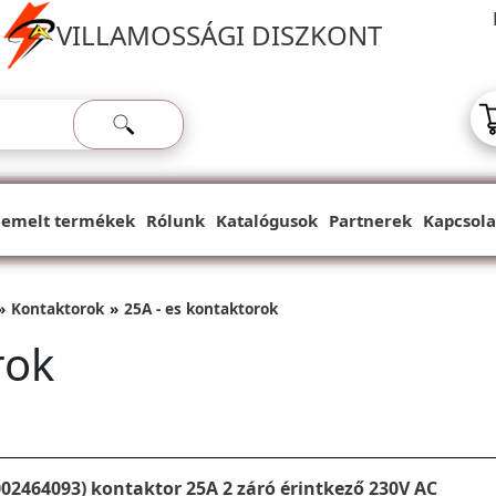
VILLAMOSSÁGI DISZKONT
iemelt termékek
Rólunk
Katalógusok
Partnerek
Kapcsola
Kontaktorok
25A - es kontaktorok
rok
002464093) kontaktor 25A 2 záró érintkező 230V AC