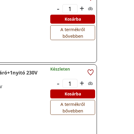
-
+
db
Kosárba
A termékről
bővebben
Készleten
záró+1nyitó 230V
-
+
db
0V
Kosárba
A termékről
bővebben