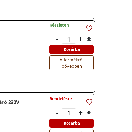
Készleten
-
+
db
Kosárba
A termékről
bővebben
Rendelésre
áró 230V
-
+
db
Kosárba