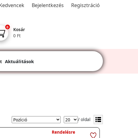
Kedvencek
Bejelentkezés
Regisztráció
0
Kosár
0 Ft
t
Aktuálitások
/ oldal
Rendelésre