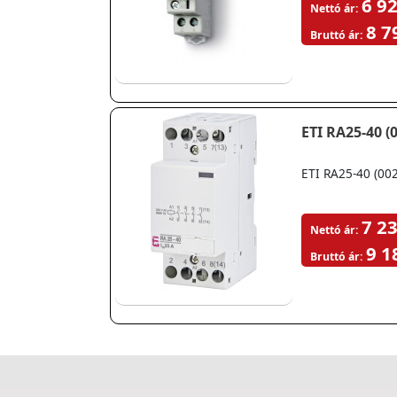
6 92
Nettó ár:
8 7
Bruttó ár:
ETI RA25-40 (
ETI RA25-40 (00
7 23
Nettó ár:
9 1
Bruttó ár: