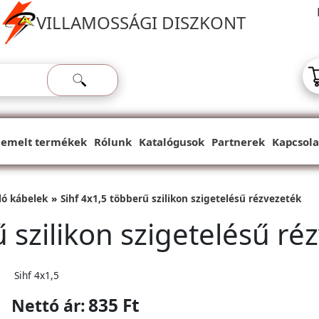
VILLAMOSSÁGI DISZKONT
iemelt termékek
Rólunk
Katalógusok
Partnerek
Kapcsola
lló kábelek
Sihf 4x1,5 többerű szilikon szigetelésű rézvezeték
 szilikon szigetelésű ré
Sihf 4x1,5
835 Ft
Nettó ár: