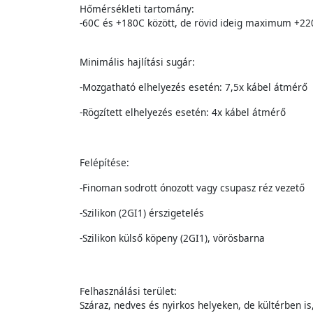
Hőmérsékleti tartomány:
-60C és +180C között, de rövid ideig maximum +22
Minimális hajlítási sugár:
-Mozgatható elhelyezés esetén: 7,5x kábel átmérő
-Rögzített elhelyezés esetén: 4x kábel átmérő
Felépítése:
-Finoman sodrott ónozott vagy csupasz réz vezető
-Szilikon (2GI1) érszigetelés
-Szilikon külső köpeny (2GI1), vörösbarna
Felhasználási terület:
Száraz, nedves és nyirkos helyeken, de kültérben i