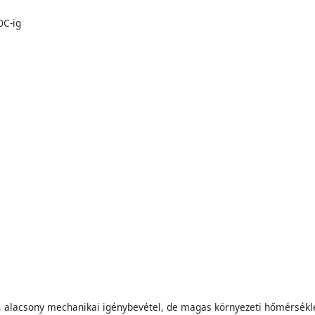
0C-ig
s, alacsony mechanikai igénybevétel, de magas környezeti hőmérsékle