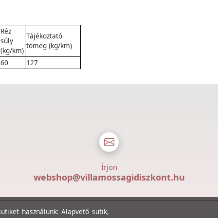
Réz
Tájékoztató
súly
tömeg (kg/km)
(kg/km)
60
127
Írjon
webshop@villamossagidiszkont.hu
tiket használunk: Alapvető sütik,