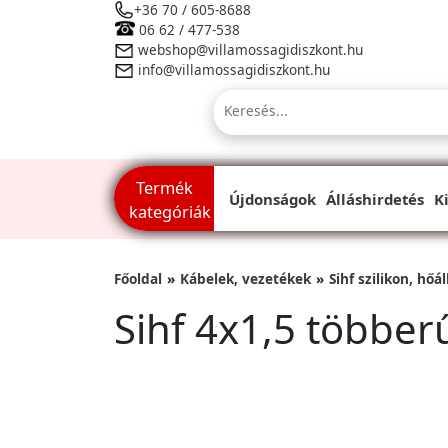
+36 70 / 605-8688
06 62 / 477-538
webshop@villamossagidiszkont.hu
info@villamossagidiszkont.hu
Termék
Újdonságok
Álláshirdetés
K
kategóriák
Főoldal
Kábelek, vezetékek
Sihf szilikon, hőá
Sihf 4x1,5 többerű