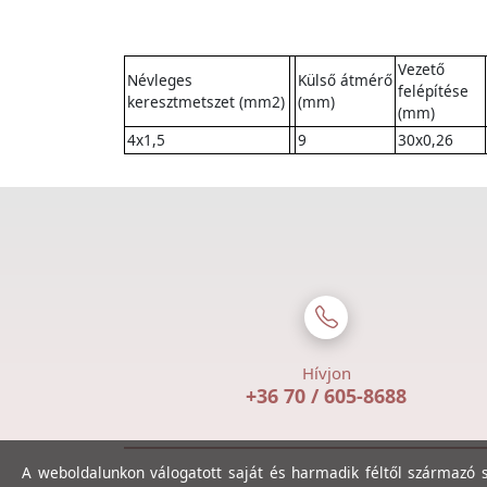
Vezető
Névleges
Külső átmérő
felépítése
keresztmetszet (mm2)
(mm)
(mm)
4x1,5
9
30x0,26
Hívjon
+36 70 / 605-8688
A weboldalunkon válogatott saját és harmadik féltől származó sü