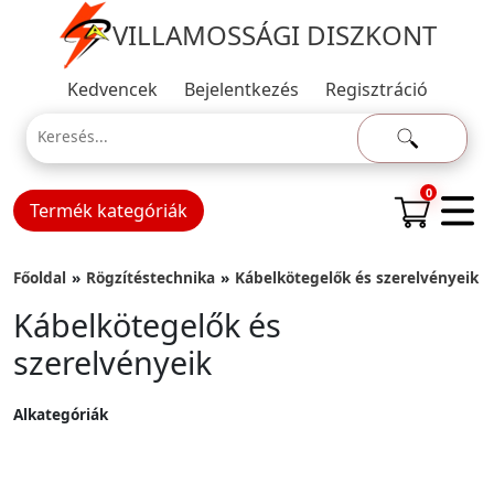
VILLAMOSSÁGI DISZKONT
Kedvencek
Bejelentkezés
Regisztráció
0
Termék kategóriák
Főoldal
Rögzítéstechnika
Kábelkötegelők és szerelvényeik
Kábelkötegelők és
szerelvényeik
Alkategóriák