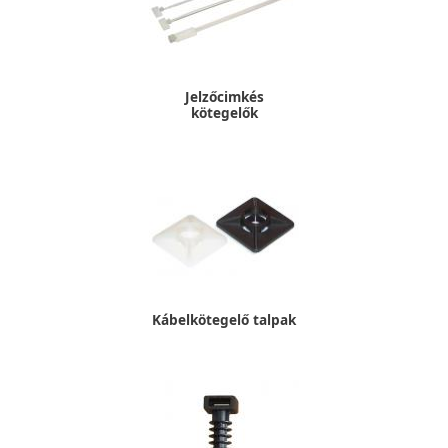
Jelzőcimkés
kötegelők
Kábelkötegelő talpak