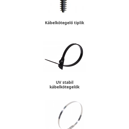
Kábelkötegelő tiplik
UV stabil
kábelkötegelők