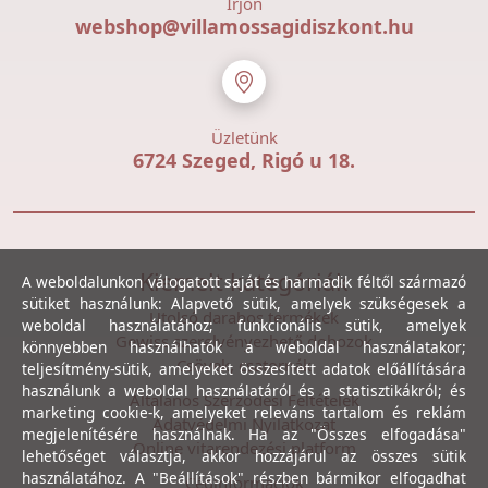
Írjon
webshop@villamossagidiszkont.hu
Üzletünk
6724 Szeged, Rigó u 18.
Kiemelt kategóriák
A weboldalunkon válogatott saját és harmadik féltől származó
sütiket használunk: Alapvető sütik, amelyek szükségesek a
Utolsó darabos termékek
weboldal használatához; funkcionális sütik, amelyek
Gewiss szerelvényezhető dobozok
könnyebben használhatók a weboldal használatakor;
Csövek, csatornák
teljesítmény-sütik, amelyeket összesített adatok előállítására
használunk a weboldal használatáról és a statisztikákról; és
Általános Szerződési Feltételek
marketing cookie-k, amelyeket releváns tartalom és reklám
Adatvédelmi Nyilatkozat
megjelenítésére használnak. Ha az "Összes elfogadása"
Online vitarendezési platform
lehetőséget választja, akkor hozzájárul az összes sütik
használatához. A "Beállítások" részben bármikor elfogadhat
Céginformációk