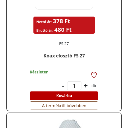
378 Ft
Nettó ár:
480 Ft
Bruttó ár:
FS 27
Koax elosztó FS 27
Készleten
-
+
db
Kosárba
A termékről bővebben