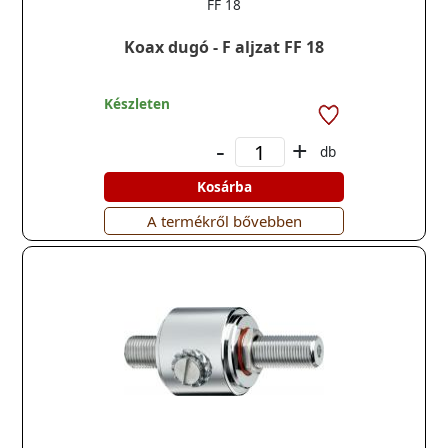
FF 18
Koax dugó - F aljzat FF 18
Készleten
-
+
db
Kosárba
A termékről bővebben