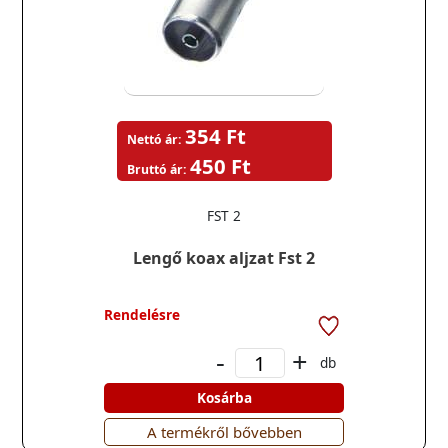
354 Ft
Nettó ár:
450 Ft
Bruttó ár:
FST 2
Lengő koax aljzat Fst 2
Rendelésre
-
+
db
Kosárba
A termékről bővebben