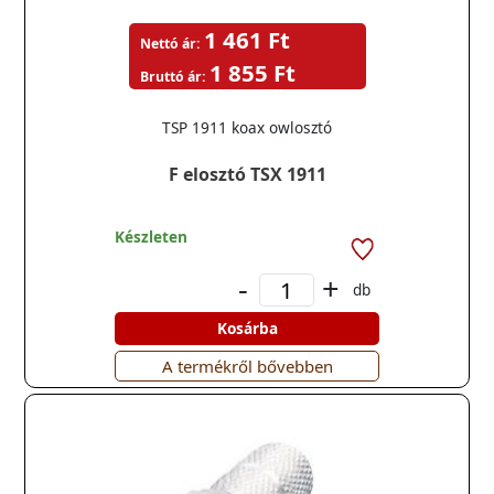
1 461 Ft
Nettó ár:
1 855 Ft
Bruttó ár:
TSP 1911 koax owlosztó
F elosztó TSX 1911
Készleten
-
+
db
Kosárba
A termékről bővebben