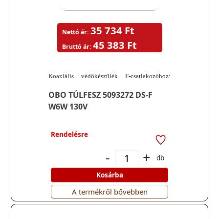
35 734 Ft
Nettó ár:
45 383 Ft
Bruttó ár:
Koaxiális védőkészülék F-csatlakozóhoz:
anya/anya
OBO TÚLFESZ 5093272 DS-F
W6W 130V
Rendelésre
-
+
db
Kosárba
A termékről bővebben