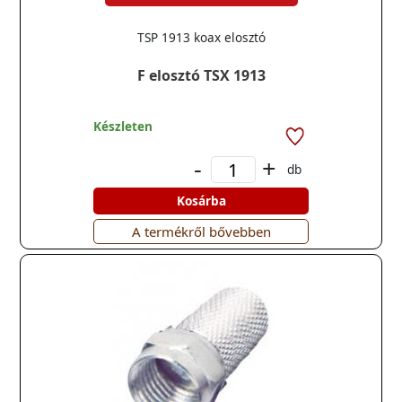
TSP 1913 koax elosztó
F elosztó TSX 1913
Készleten
-
+
db
Kosárba
A termékről bővebben