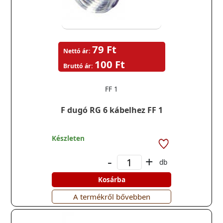
79 Ft
Nettó ár:
100 Ft
Bruttó ár:
FF 1
F dugó RG 6 kábelhez FF 1
Készleten
-
+
db
Kosárba
A termékről bővebben