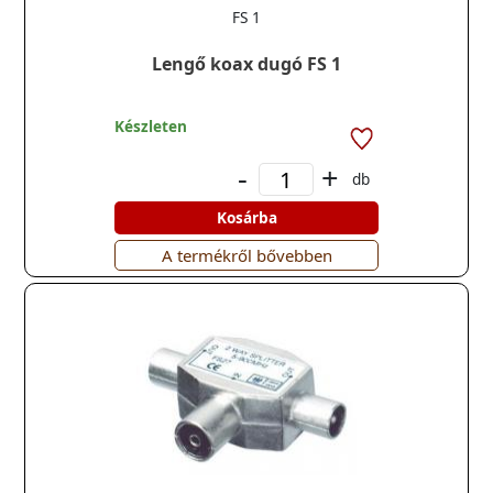
FS 1
Lengő koax dugó FS 1
Készleten
-
+
db
Kosárba
A termékről bővebben