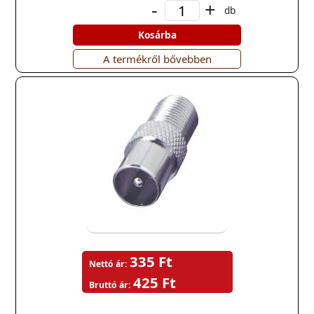
-
+
db
Kosárba
A termékről bővebben
335 Ft
Nettó ár:
425 Ft
Bruttó ár: