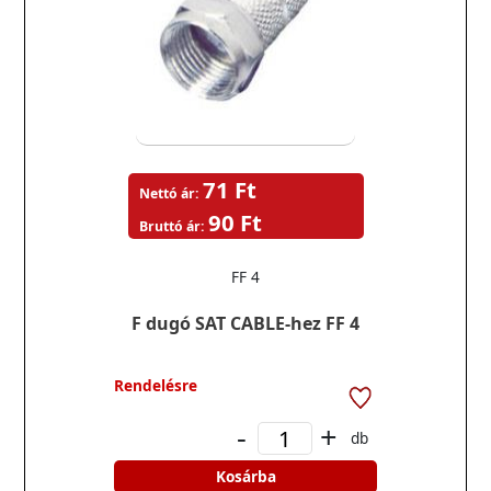
71 Ft
Nettó ár:
90 Ft
Bruttó ár:
FF 4
F dugó SAT CABLE-hez FF 4
Rendelésre
-
+
db
Kosárba