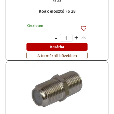
FS 28
Koax elosztó FS 28
Készleten
-
+
db
Kosárba
A termékről bővebben