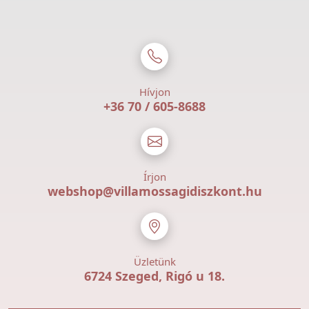
Hívjon
+36 70 / 605-8688
Írjon
webshop@villamossagidiszkont.hu
Üzletünk
6724 Szeged, Rigó u 18.