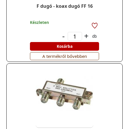
F dugó - koax dugó FF 16
Készleten
-
+
db
Kosárba
A termékről bővebben