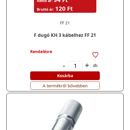
Nettó ár:
120 Ft
Bruttó ár:
FF 21
F dugó KH 3 kábelhez FF 21
Rendelésre
-
+
db
Kosárba
A termékről bővebben