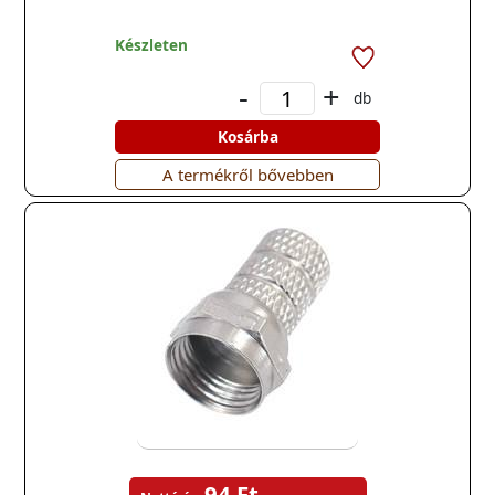
Készleten
-
+
db
Kosárba
A termékről bővebben
94 Ft