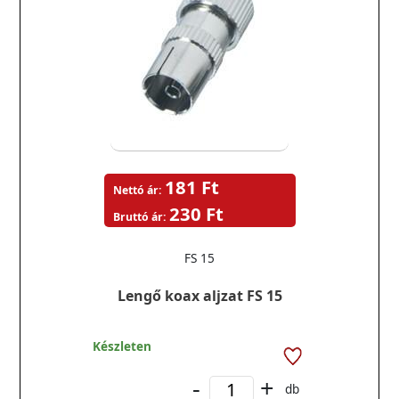
181 Ft
Nettó ár:
230 Ft
Bruttó ár:
FS 15
Lengő koax aljzat FS 15
Készleten
-
+
db