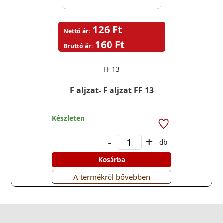
126 Ft
Nettó ár:
160 Ft
Bruttó ár:
FF 13
F aljzat- F aljzat FF 13
Készleten
-
+
db
Kosárba
A termékről bővebben