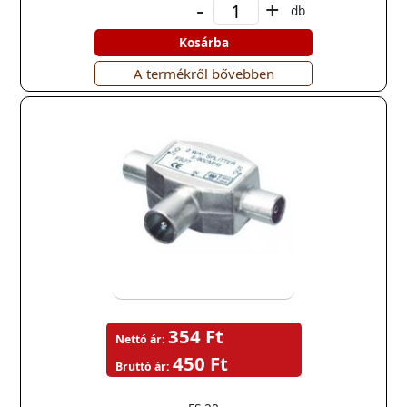
-
+
db
Kosárba
A termékről bővebben
354 Ft
Nettó ár:
450 Ft
Bruttó ár: