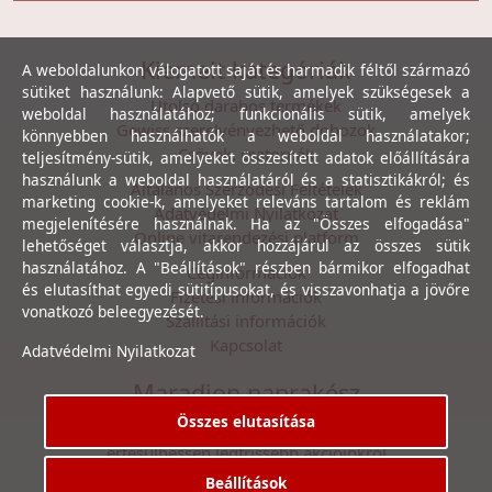
Kiemelt kategóriák
A weboldalunkon válogatott saját és harmadik féltől származó
sütiket használunk: Alapvető sütik, amelyek szükségesek a
Utolsó darabos termékek
weboldal használatához; funkcionális sütik, amelyek
Gewiss szerelvényezhető dobozok
könnyebben használhatók a weboldal használatakor;
Csövek, csatornák
teljesítmény-sütik, amelyeket összesített adatok előállítására
használunk a weboldal használatáról és a statisztikákról; és
Általános Szerződési Feltételek
marketing cookie-k, amelyeket releváns tartalom és reklám
Adatvédelmi Nyilatkozat
megjelenítésére használnak. Ha az "Összes elfogadása"
Online vitarendezési platform
lehetőséget választja, akkor hozzájárul az összes sütik
használatához. A "Beállítások" részben bármikor elfogadhat
Céginformációk
és elutasíthat egyedi sütitípusokat, és visszavonhatja a jövőre
Fizetési információk
vonatkozó beleegyezését.
Szállítási információk
Kapcsolat
Adatvédelmi Nyilatkozat
Maradjon naprakész
Összes elutasítása
Íratkozzon fel hírlevelünkre, hogy első kézből
értesülhessen legfrissebb akcióinkról
Beállítások