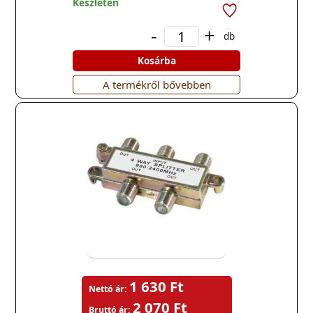
Készleten
-
+
db
Kosárba
A termékről bővebben
1 630 Ft
Nettó ár:
2 070 Ft
Bruttó ár: