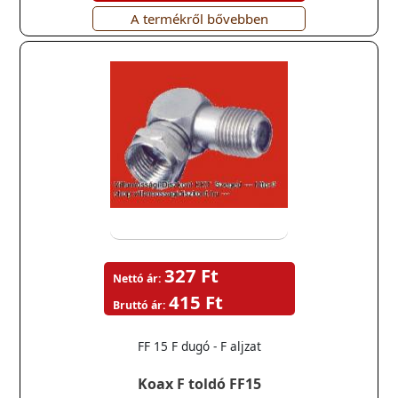
A termékről bővebben
327 Ft
Nettó ár:
415 Ft
Bruttó ár:
FF 15 F dugó - F aljzat
Koax F toldó FF15