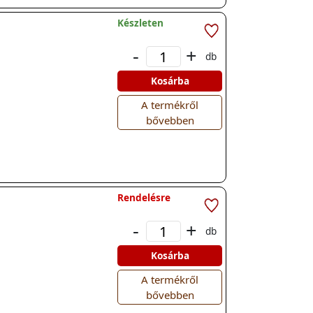
Készleten
-
+
db
Kosárba
A termékről
bővebben
Rendelésre
-
+
db
Kosárba
A termékről
bővebben