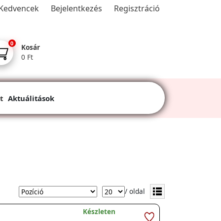
Kedvencek
Bejelentkezés
Regisztráció
0
Kosár
0 Ft
t
Aktuálitások
/ oldal
Készleten