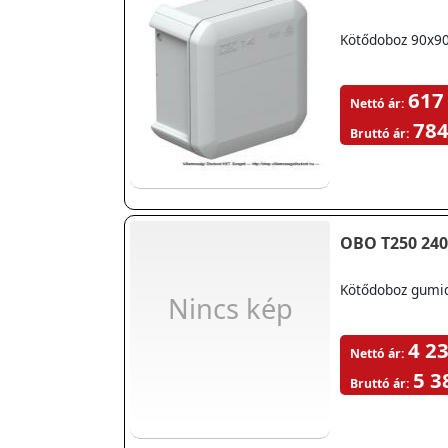
Kötődoboz 90x9
617
Nettó ár:
784
Bruttó ár:
Kötődoboz gumi
Nincs kép
4 23
Nettó ár:
5 3
Bruttó ár: