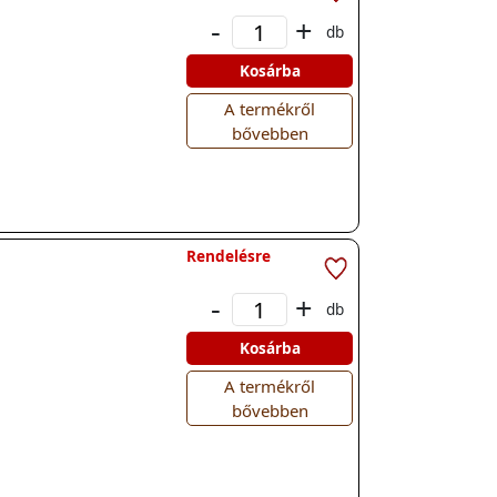
-
+
db
Kosárba
A termékről
bővebben
Rendelésre
-
+
db
Kosárba
A termékről
bővebben