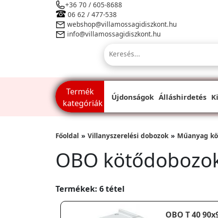
+36 70 / 605-8688
06 62 / 477-538
webshop@villamossagidiszkont.hu
info@villamossagidiszkont.hu
Termék
Újdonságok
Álláshirdetés
K
kategóriák
Főoldal
Villanyszerelési dobozok
Műanyag kö
OBO kötődobozo
Termékek: 6 tétel
OBO T 40 90x