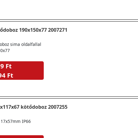
ődoboz 190x150x77 2007271
boz sima oldalfallal
50x77
9 Ft
94 Ft
x117x67 kötődoboz 2007255
117x57mm IP66