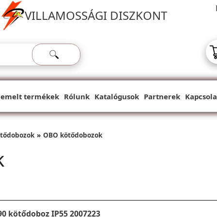
VILLAMOSSÁGI DISZKONT
iemelt termékek
Rólunk
Katalógusok
Partnerek
Kapcsola
tődobozok
OBO kötődobozok
k
90 kötődoboz IP55 2007223