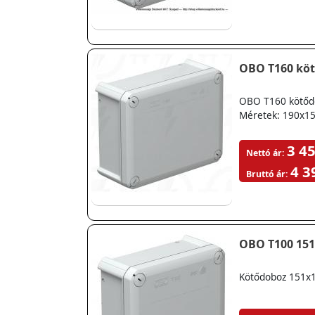
OBO T160 köt
OBO T160 kötődo
Méretek: 190x1
3 45
Nettó ár:
4 3
Bruttó ár:
OBO T100 151
Kötődoboz 151x