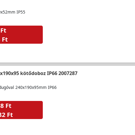
0x52mm IP55
 Ft
 Ft
OBO T250 240x190x95 kötődoboz IP66 2007287
dugóval 240x190x95mm IP66
8 Ft
82 Ft