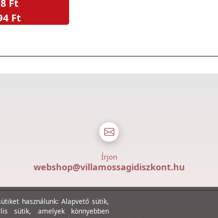
8 Ft
94 Ft
Írjon
webshop@villamossagidiszkont.hu
tiket használunk: Alapvető sütik,
lis sütik, amelyek könnyebben