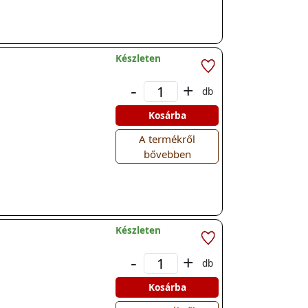
Készleten
-
+
db
Kosárba
A termékről
bővebben
Készleten
-
+
db
Kosárba