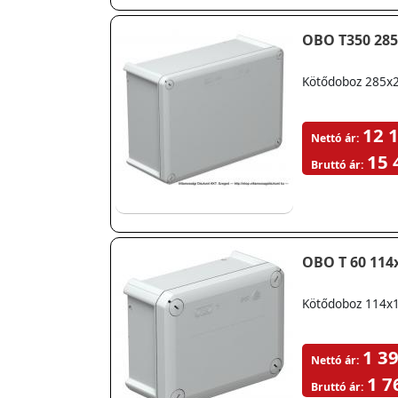
OBO T350 285
Kötődoboz 285x
12 1
Nettó ár:
15 
Bruttó ár:
OBO T 60 114
Kötődoboz 114x
1 39
Nettó ár:
1 7
Bruttó ár: