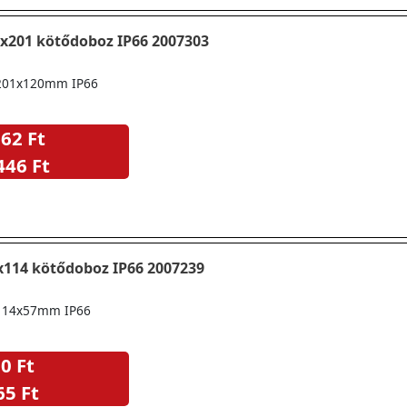
x201 kötődoboz IP66 2007303
201x120mm IP66
62 Ft
446 Ft
x114 kötődoboz IP66 2007239
114x57mm IP66
0 Ft
65 Ft