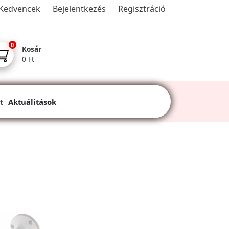
Kedvencek
Bejelentkezés
Regisztráció
0
Kosár
0 Ft
t
Aktuálitások