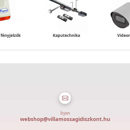
 fényjelzők
Kaputechnika
Video
Írjon
webshop@villamossagidiszkont.hu