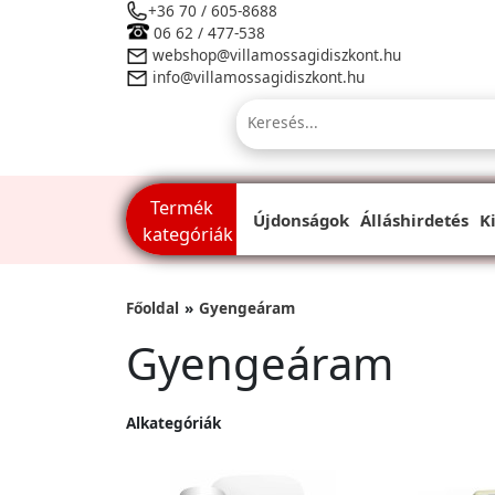
+36 70 / 605-8688
06 62 / 477-538
webshop@villamossagidiszkont.hu
info@villamossagidiszkont.hu
Termék
Újdonságok
Álláshirdetés
K
kategóriák
Főoldal
Gyengeáram
Gyengeáram
Alkategóriák