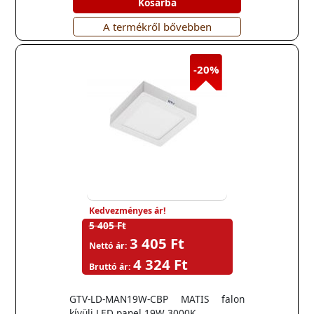
Kosárba
A termékről bővebben
-20%
Kedvezményes ár!
5 405 Ft
3 405 Ft
Nettó ár:
4 324 Ft
Bruttó ár:
GTV-LD-MAN19W-CBP MATIS falon
kívüli LED panel 19W 3000K