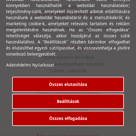
könnyebben használhatók a weboldal használatakor;
Üzletünk
teljesítmény-sütik, amelyeket összesített adatok előállítására
6724 Szeged, Rigó u 18.
használunk a weboldal használatáról és a statisztikákról; és
marketing cookie-k, amelyeket releváns tartalom és reklám
megjelenítésére használnak. Ha az "Összes elfogadása"
lehetőséget választja, akkor hozzájárul az összes sütik
használatához. A "Beállítások" részben bármikor elfogadhat
Kiemelt kategóriák
és elutasíthat egyedi sütitípusokat, és visszavonhatja a jövőre
vonatkozó beleegyezését.
Utolsó darabos termékek
Gewiss szerelvényezhető dobozok
Adatvédelmi Nyilatkozat
Csövek, csatornák
Általános Szerződési Feltételek
Összes elutasítása
Adatvédelmi Nyilatkozat
Online vitarendezési platform
Beállítások
Céginformációk
Fizetési információk
Szállítási információk
Összes elfogadása
Kapcsolat