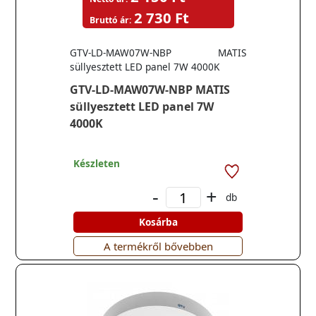
2 730 Ft
Bruttó ár:
GTV-LD-MAW07W-NBP MATIS
süllyesztett LED panel 7W 4000K
GTV-LD-MAW07W-NBP MATIS
süllyesztett LED panel 7W
4000K
Készleten
-
+
db
Kosárba
A termékről bővebben