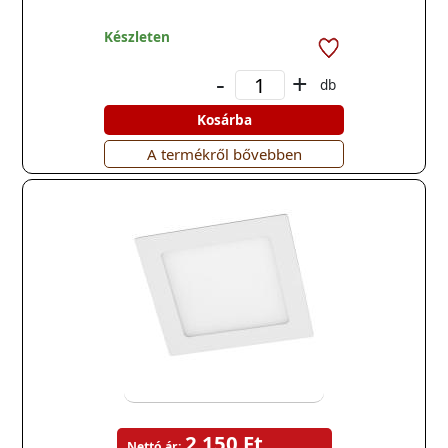
Készleten
-
+
db
Kosárba
A termékről bővebben
2 150 Ft
Nettó ár: