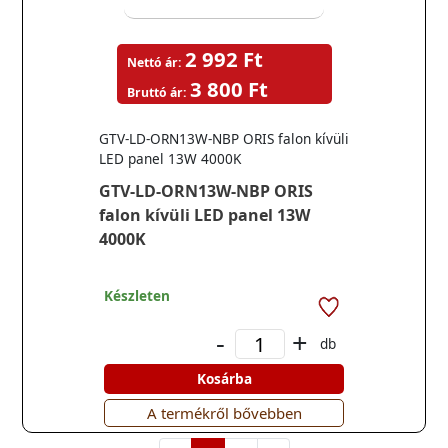
2 992 Ft
Nettó ár:
3 800 Ft
Bruttó ár:
GTV-LD-ORN13W-NBP ORIS falon kívüli
LED panel 13W 4000K
GTV-LD-ORN13W-NBP ORIS
falon kívüli LED panel 13W
4000K
Készleten
-
+
db
Kosárba
A termékről bővebben