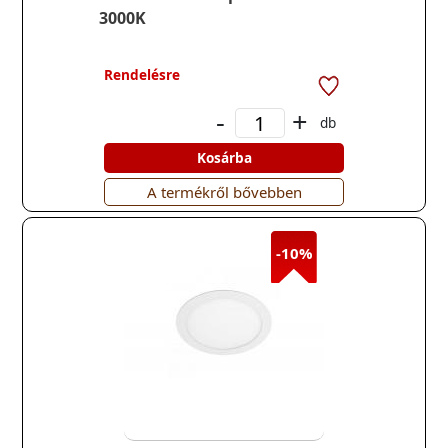
3000K
Rendelésre
-
+
db
Kosárba
A termékről bővebben
-10%