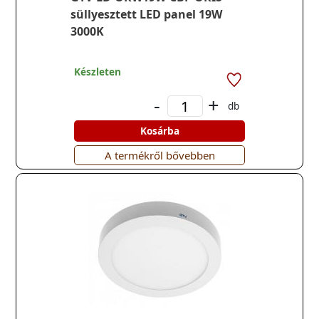
süllyesztett LED panel 19W
3000K
Készleten
-
+
db
Kosárba
A termékről bővebben