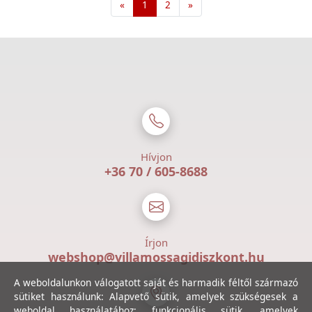
«
1
2
»
Hívjon
+36 70 / 605-8688
Írjon
webshop@villamossagidiszkont.hu
A weboldalunkon válogatott saját és harmadik féltől származó
sütiket használunk: Alapvető sütik, amelyek szükségesek a
weboldal használatához; funkcionális sütik, amelyek