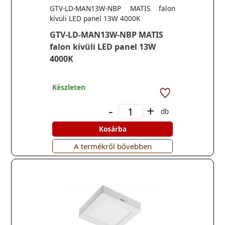
GTV-LD-MAN13W-NBP MATIS falon
kívüli LED panel 13W 4000K
GTV-LD-MAN13W-NBP MATIS
falon kívüli LED panel 13W
4000K
Készleten
-
+
db
Kosárba
A termékről bővebben