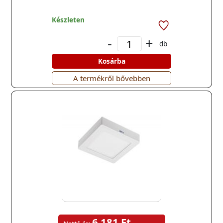
Készleten
-
+
db
Kosárba
A termékről bővebben
6 181 Ft