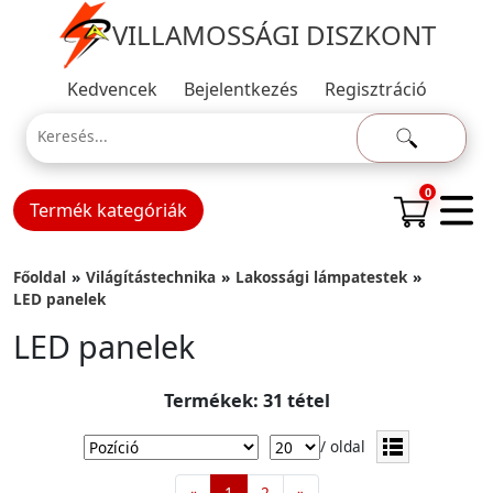
VILLAMOSSÁGI DISZKONT
Kedvencek
Bejelentkezés
Regisztráció
0
Termék kategóriák
Főoldal
Világítástechnika
Lakossági lámpatestek
LED panelek
LED panelek
Termékek: 31 tétel
/ oldal
«
1
2
»