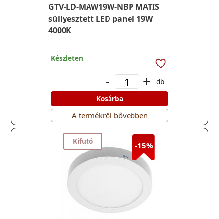
GTV-LD-MAW19W-NBP MATIS
süllyesztett LED panel 19W
4000K
Készleten
-
+
db
Kosárba
A termékről bővebben
Kifutó
-15%