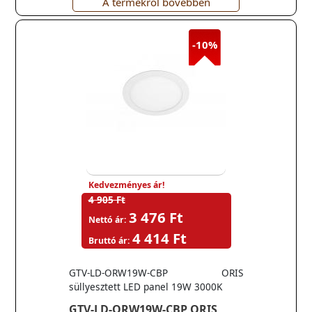
A termékről bővebben
-10%
Kedvezményes ár!
4 905 Ft
3 476 Ft
Nettó ár:
4 414 Ft
Bruttó ár:
GTV-LD-ORW19W-CBP ORIS
süllyesztett LED panel 19W 3000K
GTV-LD-ORW19W-CBP ORIS