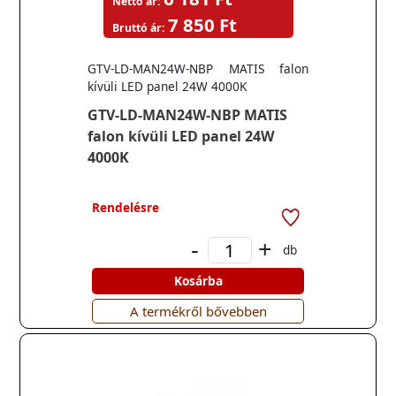
Nettó ár:
7 850 Ft
Bruttó ár:
GTV-LD-MAN24W-NBP MATIS falon
kívüli LED panel 24W 4000K
GTV-LD-MAN24W-NBP MATIS
falon kívüli LED panel 24W
4000K
Rendelésre
-
+
db
Kosárba
A termékről bővebben