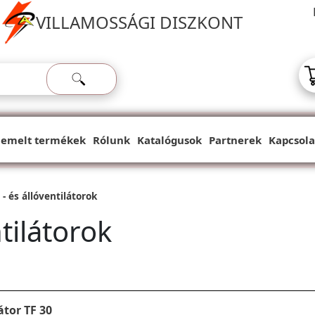
VILLAMOSSÁGI DISZKONT
iemelt termékek
Rólunk
Katalógusok
Partnerek
Kapcsola
 - és állóventilátorok
ntilátorok
átor TF 30