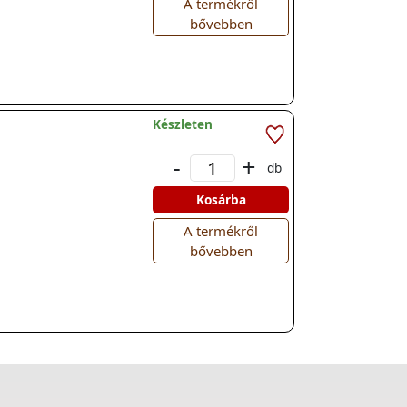
A termékről
bővebben
Készleten
-
+
db
Kosárba
A termékről
bővebben