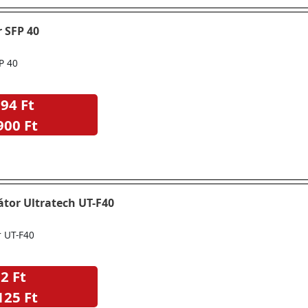
r SFP 40
FP 40
94 Ft
900 Ft
látor Ultratech UT-F40
r UT-F40
2 Ft
125 Ft