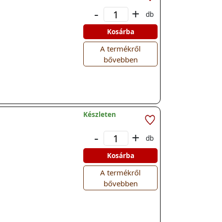
-
+
db
Kosárba
A termékről
bővebben
Készleten
-
+
db
Kosárba
A termékről
bővebben