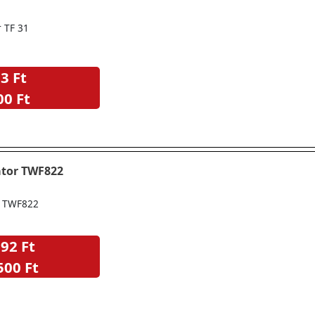
r TF 31
3 Ft
00 Ft
átor TWF822
r TWF822
92 Ft
500 Ft