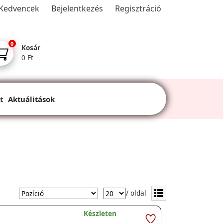
Kedvencek
Bejelentkezés
Regisztráció
0
Kosár
0 Ft
t
Aktuálitások
/ oldal
Készleten