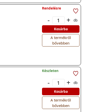
Rendelésre
-
+
db
Kosárba
A termékről
bővebben
Készleten
-
+
db
Kosárba
A termékről
bővebben