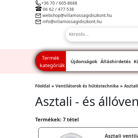
+36 70 / 605-8688
06 62 / 477-538
webshop@villamossagidiszkont.hu
info@villamossagidiszkont.hu
Termék
Újdonságok
Álláshirdetés
K
kategóriák
Főoldal
Ventilátorok és hűtéstechnika
Asztali
Asztali - és állóve
Termékek: 7 tétel
Asztali ventil