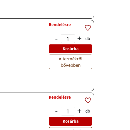
Rendelésre
-
+
db
Kosárba
A termékről
bővebben
Rendelésre
-
+
db
Kosárba