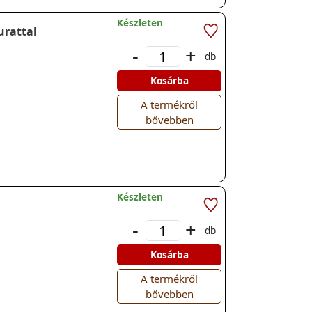
Készleten
urattal
-
+
db
Kosárba
A termékről
bővebben
Készleten
-
+
db
Kosárba
A termékről
bővebben