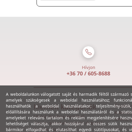
Hívjon
+36 70 / 605-8688
A weboldalunkon válogatott saját és harmadik féltől származó sü
amelyek szükségesek a weboldal használatához; funkcioná
Kiemelt kategóriák
Általáno
használhatók a weboldal használatakor; teljesítmény-sütik
előállítására használunk a weboldal használatáról és a statis
Adatvéde
Utolsó darabos termékek
amelyeket releváns tartalom és reklám megjelenítésére haszn
Online v
Gewiss szerelvényezhető dobozok
lehetőséget választja, akkor hozzájárul az összes sütik haszn
Csövek, csatornák
bármikor elfogadhat és elutasíthat egyedi sütitípusokat, és v