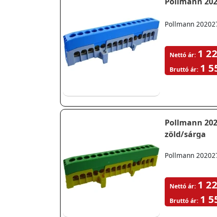
Pollmann 202027
1 22
Nettó ár:
1 5
Bruttó ár:
Pollmann 2020273 PE15-F2 Csatlakozó sorkapocs szigetelt csa
zöld/sárga
Pollmann 2020273
1 22
Nettó ár:
1 5
Bruttó ár: