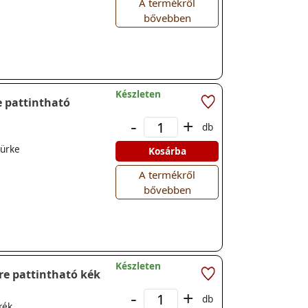
A termékről
bővebben
Készleten
e pattintható
-
+
db
zürke
Kosárba
A termékről
bővebben
Készleten
s sínre pattintható kék
-
+
db
kék