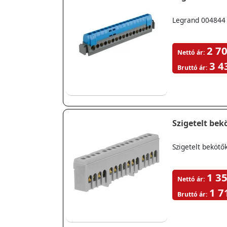
Legrand 004844 
2 70
Nettó ár:
3 4
Bruttó ár:
Szigetelt bek
Szigetelt bekötő
1 35
Nettó ár:
1 7
Bruttó ár: