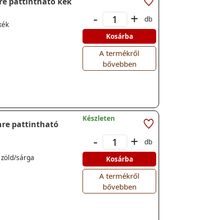
s sínre pattintható kék
-
+
db
kék
Kosárba
A termékről
bővebben
Készleten
-
+
db
 zöld/sárga
Kosárba
A termékről
bővebben