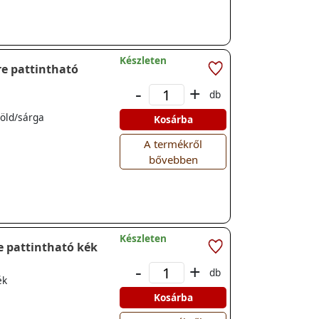
Készleten
-
+
db
zöld/sárga
Kosárba
A termékről
bővebben
Készleten
 sínre pattintható kék
-
+
db
ék
Kosárba