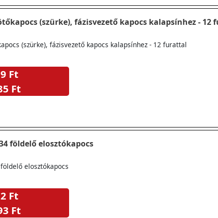
ötőkapocs (szürke), fázisvezető kapocs kalapsínhez - 12 f
kapocs (szürke), fázisvezető kapocs kalapsínhez - 12 furattal
9 Ft
85 Ft
34 földelő elosztókapocs
földelő elosztókapocs
2 Ft
93 Ft