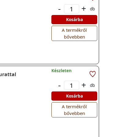
-
+
db
Kosárba
A termékről
bővebben
Készleten
urattal
-
+
db
Kosárba
A termékről
bővebben