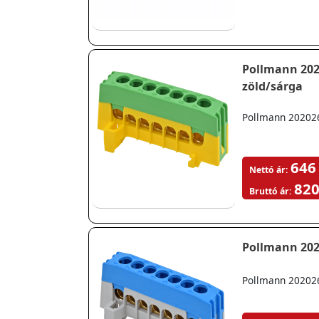
Pollmann 2020267 PE7-F2 Csatlakozó sorkapocs szigetelt csa
zöld/sárga
Pollmann 2020267
646
Nettó ár:
820
Bruttó ár:
Pollmann 2020266