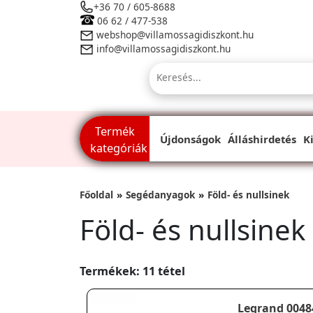
+36 70 / 605-8688
06 62 / 477-538
webshop@villamossagidiszkont.hu
info@villamossagidiszkont.hu
Termék
Újdonságok
Álláshirdetés
K
kategóriák
Főoldal
Segédanyagok
Föld- és nullsinek
Föld- és nullsinek
Termékek: 11 tétel
Legrand 0048