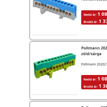
1 08
Nettó ár:
1 3
Bruttó ár:
Pollmann 2020270 PE12-F2 Csatlakozó sorkapocs szigetelt csa
zöld/sárga
Pollmann 2020270
1 08
Nettó ár:
1 3
Bruttó ár: