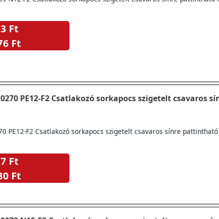
3 Ft
76 Ft
varos sínre pattintható
 PE12-F2 Csatlakozó sorkapocs szigetelt csavaros sínre pattintható
7 Ft
80 Ft