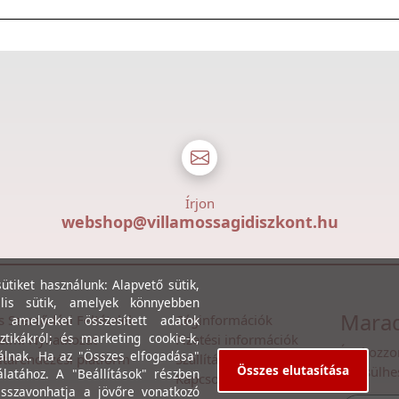
Írjon
webshop@villamossagidiszkont.hu
tiket használunk: Alapvető sütik,
lis sütik, amelyek könnyebben
Marad
s Szerződési Feltételek
Céginformációk
, amelyeket összesített adatok
ztikákról; és marketing cookie-k,
lmi Nyilatkozat
Fizetési információk
Íratkozzo
álnak. Ha az "Összes elfogadása"
itarendezési platform
Szállítási információk
Összes elutasítása
értesülhe
álatához. A "Beállítások" részben
Kapcsolat
isszavonhatja a jövőre vonatkozó