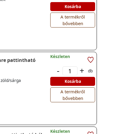
Kosárba
A termékről
bővebben
Készleten
-
+
db
 zöld/sárga
Kosárba
A termékről
bővebben
Készleten