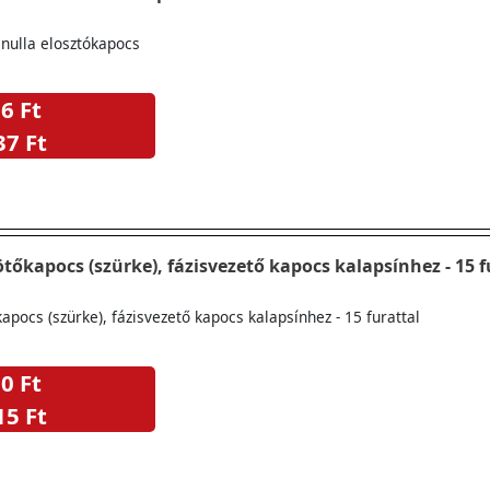
nulla elosztókapocs
6 Ft
37 Ft
ötőkapocs (szürke), fázisvezető kapocs kalapsínhez - 15 f
kapocs (szürke), fázisvezető kapocs kalapsínhez - 15 furattal
0 Ft
15 Ft