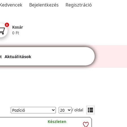
Kedvencek
Bejelentkezés
Regisztráció
0
Kosár
0 Ft
t
Aktuálitások
/ oldal
Készleten