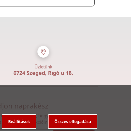
Üzletünk
6724 Szeged, Rigó u 18.
jon naprakész
n fel hírlevelünkre, hogy első kézből
Beállítások
Összes elfogadása
ssen legfrissebb akcióinkról