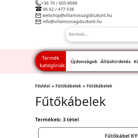
+36 70 / 605-8688
06 62 / 477-538
webshop@villamossagidiszkont.hu
info@villamossagidiszkont.hu
Termék
Újdonságok
Álláshirdetés
K
kategóriák
Főoldal
Fűtőkábelek
Fűtőkábelek
Fűtőkábelek
Termékek: 3 tétel
Fűtőkábel KY