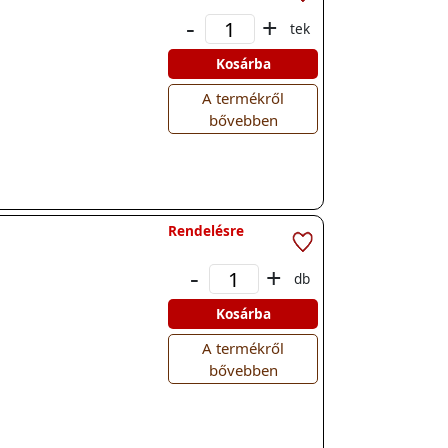
-
+
tek
Kosárba
A termékről
bővebben
Rendelésre
-
+
db
Kosárba
A termékről
bővebben