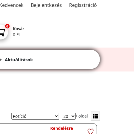
Kedvencek
Bejelentkezés
Regisztráció
0
Kosár
0 Ft
t
Aktuálitások
/ oldal
Rendelésre