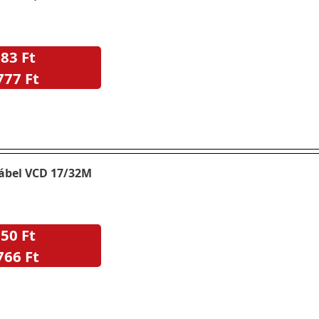
83 Ft
777 Ft
kábel VCD 17/32M
50 Ft
766 Ft