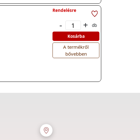
Rendelésre
-
+
db
Kosárba
A termékről
bővebben