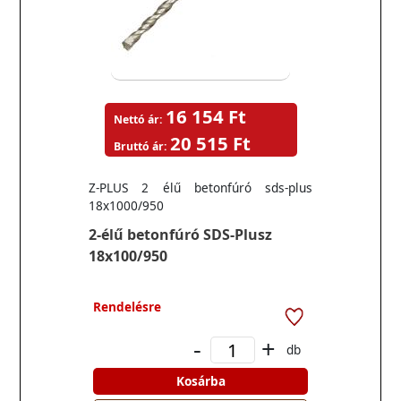
16 154 Ft
Nettó ár:
20 515 Ft
Bruttó ár:
Z-PLUS 2 élű betonfúró sds-plus
18x1000/950
2-élű betonfúró SDS-Plusz
18x100/950
Rendelésre
-
+
db
Kosárba