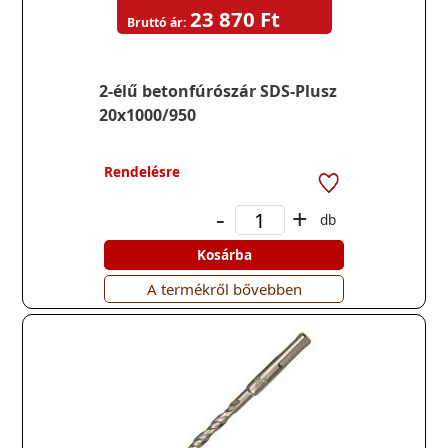
23 870 Ft
Bruttó ár:
2-élű betonfúrószár SDS-Plusz
20x1000/950
Rendelésre
-
+
db
Kosárba
A termékről bővebben