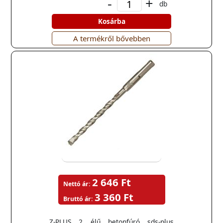
-
+
db
Kosárba
A termékről bővebben
2 646 Ft
Nettó ár:
3 360 Ft
Bruttó ár:
Z-PLUS 2 élű betonfúró sds-plus