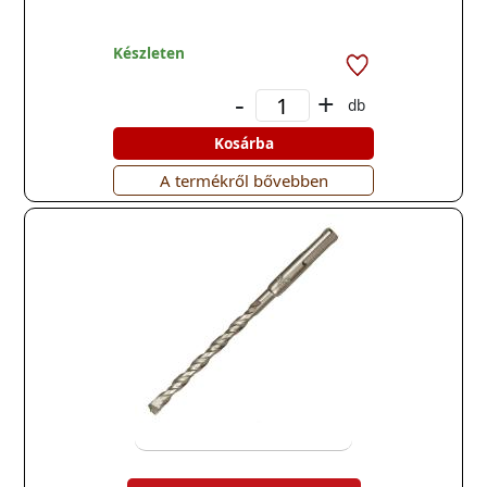
Készleten
-
+
db
Kosárba
A termékről bővebben