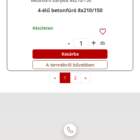
betonfúró sds-plus 8x210/150
4-élű betonfúró 8x210/150
Készleten
-
+
db
Kosárba
A termékről bővebben
«
1
2
»