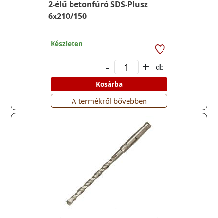
2-élű betonfúró SDS-Plusz
6x210/150
Készleten
-
+
db
Kosárba
A termékről bővebben