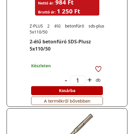
984 Ft
Nettó ár:
1 250 Ft
Bruttó ár:
Z-PLUS 2 élű betonfúró sds-plus
5x110/50
2-élű betonfúró SDS-Plusz
5x110/50
Készleten
-
+
db
Kosárba
A termékről bővebben