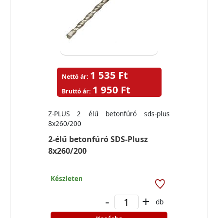
1 535 Ft
Nettó ár:
1 950 Ft
Bruttó ár:
Z-PLUS 2 élű betonfúró sds-plus
8x260/200
2-élű betonfúró SDS-Plusz
8x260/200
Készleten
-
+
db