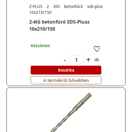
Z-PLUS 2 élű betonfúró sds-plus
10x210/150
2-élű betonfúró SDS-Plusz
10x210/150
Készleten
-
+
db
Kosárba
A termékről bővebben