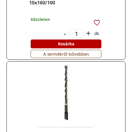
10x160/100
Készleten
-
+
db
Kosárba
A termékről bővebben