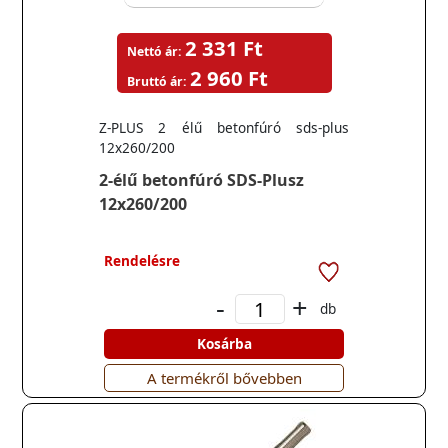
2 331 Ft
Nettó ár:
2 960 Ft
Bruttó ár:
Z-PLUS 2 élű betonfúró sds-plus
12x260/200
2-élű betonfúró SDS-Plusz
12x260/200
Rendelésre
-
+
db
Kosárba
A termékről bővebben