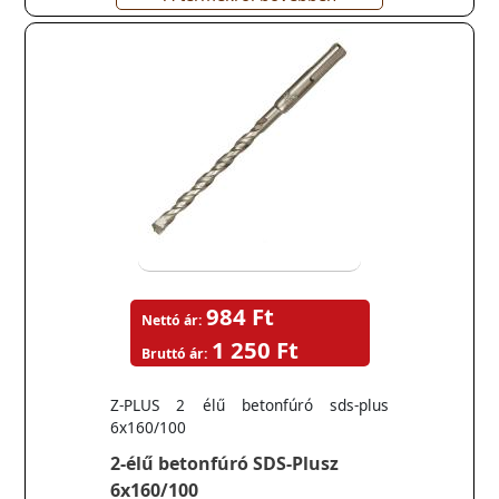
984 Ft
Nettó ár:
1 250 Ft
Bruttó ár:
Z-PLUS 2 élű betonfúró sds-plus
6x160/100
2-élű betonfúró SDS-Plusz
6x160/100