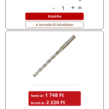
-
+
db
Kosárba
A termékről bővebben
1 748 Ft
Nettó ár:
2 220 Ft
Bruttó ár: