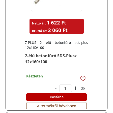
1 622 Ft
Nettó ár:
2 060 Ft
Bruttó ár:
Z-PLUS 2 élű betonfúró sds-plus
12x160/100
2-élű betonfúró SDS-Plusz
12x160/100
Készleten
-
+
db
Kosárba
A termékről bővebben