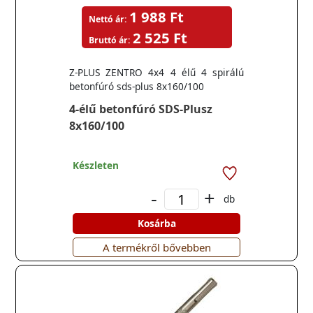
1 988 Ft
Nettó ár:
2 525 Ft
Bruttó ár:
Z-PLUS ZENTRO 4x4 4 élű 4 spirálú
betonfúró sds-plus 8x160/100
4-élű betonfúró SDS-Plusz
8x160/100
Készleten
-
+
db
Kosárba
A termékről bővebben