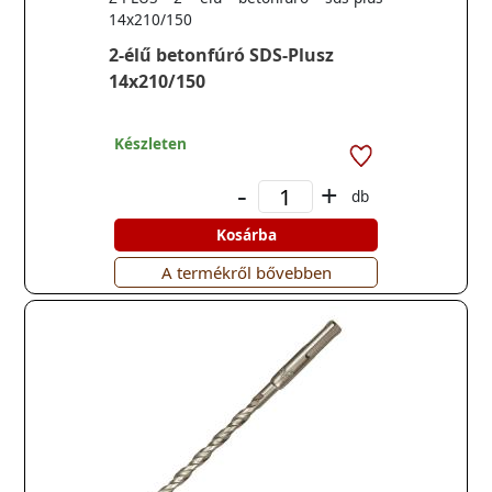
14x210/150
2-élű betonfúró SDS-Plusz
14x210/150
Készleten
-
+
db
Kosárba
A termékről bővebben