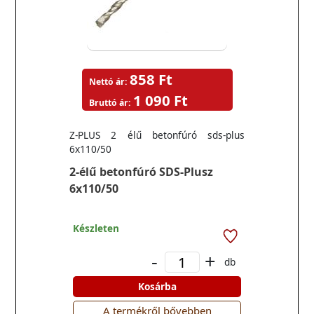
858 Ft
Nettó ár:
1 090 Ft
Bruttó ár:
Z-PLUS 2 élű betonfúró sds-plus
6x110/50
2-élű betonfúró SDS-Plusz
6x110/50
Készleten
-
+
db
Kosárba
A termékről bővebben