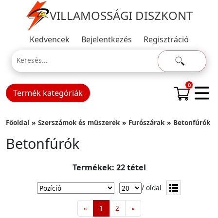
VILLAMOSSÁGI DISZKONT
Kedvencek
Bejelentkezés
Regisztráció
0
Termék kategóriák
Főoldal
Szerszámok és műszerek
Furószárak
Betonfúrók
Betonfúrók
Termékek: 22 tétel
/ oldal
«
1
2
»