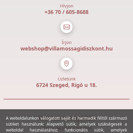
Hívjon
+36 70 / 605-8688
Írjon
webshop@villamossagidiszkont.hu
Üzletünk
6724 Szeged, Rigó u 18.
Kiemelt kategóriák
A weboldalunkon válogatott saját és harmadik féltől származó
sütiket használunk: Alapvető sütik, amelyek szükségesek a
Utolsó darabos termékek
weboldal használatához; funkcionális sütik, amelyek