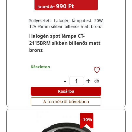
990 Ft
Bruttó ár:
Süllyesztett halogén lámpatest 50W
12V 95mm síkban billenős matt bronz
Halogén spot lámpa CT-
2115BRM síkban billenős matt
bronz
Készleten
-
+
db
Kosárba
A termékről bővebben
-10%