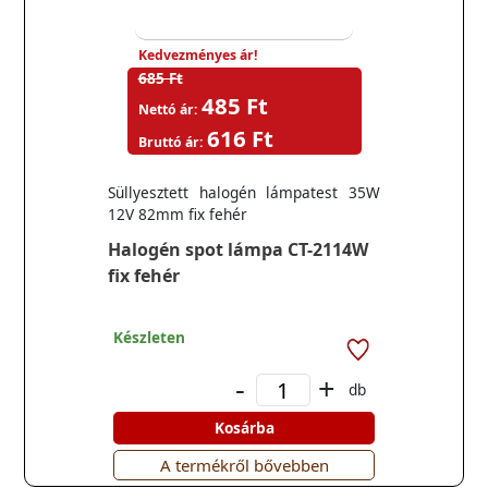
Kedvezményes ár!
685 Ft
485 Ft
Nettó ár:
616 Ft
Bruttó ár:
Süllyesztett halogén lámpatest 35W
12V 82mm fix fehér
Halogén spot lámpa CT-2114W
fix fehér
Készleten
-
+
db
Kosárba
A termékről bővebben