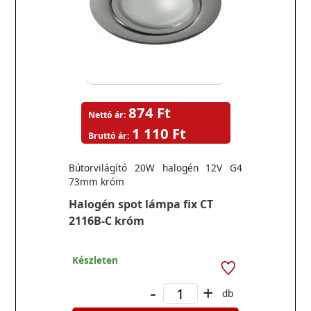
874 Ft
Nettó ár:
1 110 Ft
Bruttó ár:
Bútorvilágító 20W halogén 12V G4
73mm króm
Halogén spot lámpa fix CT
2116B-C króm
Készleten
-
+
db