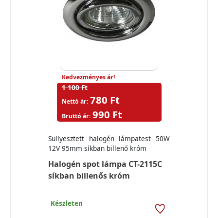
Kedvezményes ár!
1 100 Ft
780 Ft
Nettó ár:
990 Ft
Bruttó ár:
Süllyesztett halogén lámpatest 50W
12V 95mm síkban billenő króm
Halogén spot lámpa CT-2115C
síkban billenős króm
Készleten