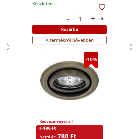
Készleten
-
+
db
Kosárba
A termékről bővebben
-10%
Kedvezményes ár!
1 100 Ft
780 Ft
Nettó ár: