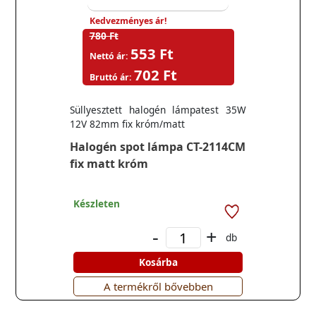
Kedvezményes ár!
780 Ft
553 Ft
Nettó ár:
702 Ft
Bruttó ár:
Süllyesztett halogén lámpatest 35W
12V 82mm fix króm/matt
Halogén spot lámpa CT-2114CM
fix matt króm
Készleten
-
+
db
Kosárba
A termékről bővebben