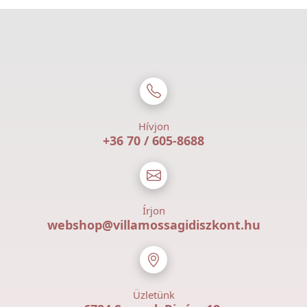
Hívjon
+36 70 / 605-8688
Írjon
webshop@villamossagidiszkont.hu
Üzletünk