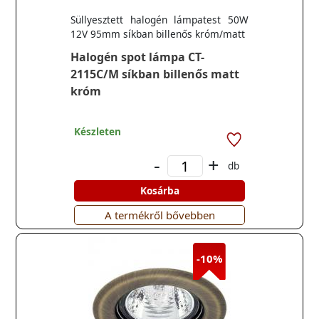
Süllyesztett halogén lámpatest 50W
12V 95mm síkban billenős króm/matt
Halogén spot lámpa CT-
2115C/M síkban billenős matt
króm
Készleten
-
+
db
Kosárba
A termékről bővebben
-10%