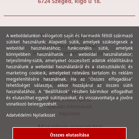
6724 Szeged, Rigó u 18.
Kiemelt kategóriák
A weboldalunkon válogatott saját és harmadik féltől származó
sütiket használunk: Alapvető sütik, amelyek szükségesek a
Utolsó darabos termékek
weboldal használatához; funkcionális sütik, amelyek
Gewiss szerelvényezhető dobozok
könnyebben használhatók a weboldal használatakor;
Csövek, csatornák
teljesítmény-sütik, amelyeket összesített adatok előállítására
használunk a weboldal használatáról és a statisztikákról; és
Általános Szerződési Feltételek
marketing cookie-k, amelyeket releváns tartalom és reklám
Adatvédelmi Nyilatkozat
megjelenítésére használnak. Ha az "Összes elfogadása"
Online vitarendezési platform
lehetőséget választja, akkor hozzájárul az összes sütik
használatához. A "Beállítások" részben bármikor elfogadhat
Céginformációk
és elutasíthat egyedi sütitípusokat, és visszavonhatja a jövőre
Fizetési információk
vonatkozó beleegyezését.
Szállítási információk
Kapcsolat
Adatvédelmi Nyilatkozat
Maradjon naprakész
Összes elutasítása
Íratkozzon fel hírlevelünkre, hogy első kézből