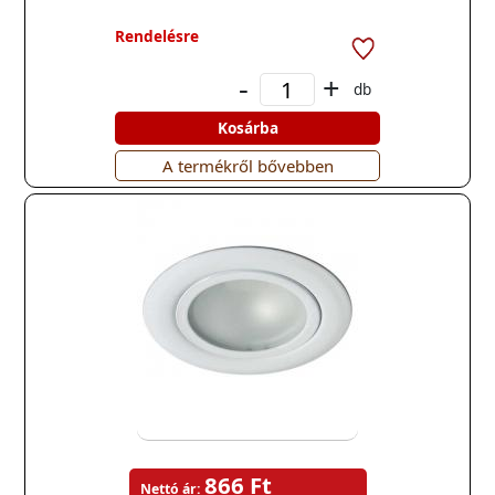
Rendelésre
-
+
db
Kosárba
A termékről bővebben
866 Ft
Nettó ár: