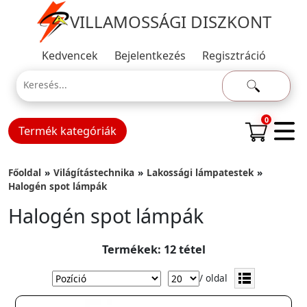
VILLAMOSSÁGI DISZKONT
Kedvencek
Bejelentkezés
Regisztráció
0
Termék kategóriák
Főoldal
Világítástechnika
Lakossági lámpatestek
Halogén spot lámpák
Halogén spot lámpák
Termékek: 12 tétel
/ oldal