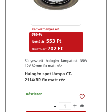
Kedvezményes ár!
780 Ft
553 Ft
Nettó ár:
702 Ft
Bruttó ár:
Süllyesztett halogén lámpatest 35W
12V 82mm fix matt réz
Halogén spot lámpa CT-
2114/BR fix matt réz
Készleten
-
+
db