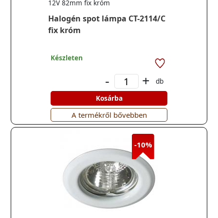
12V 82mm fix króm
Halogén spot lámpa CT-2114/C
fix króm
Készleten
-
+
db
Kosárba
A termékről bővebben
-10%