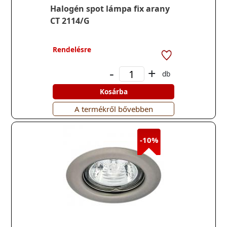
Halogén spot lámpa fix arany
CT 2114/G
Rendelésre
-
+
db
Kosárba
A termékről bővebben
-10%