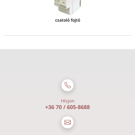
csatoló fojtó
Hívjon
+36 70 / 605-8688