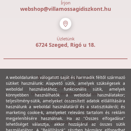
Írjon
webshop@villamossagidiszkont.hu
Üzletünk
6724 Szeged, Rigó u 18.
Kiemelt kategóriák
A weboldalunkon válogatott saját és harmadik féltől származó
sütiket használunk: Alapvető sütik, amelyek szükségesek a
Utolsó darabos termékek
weboldal használatához; funkcionális sütik, amelyek
Gewiss szerelvényezhető dobozok
könnyebben használhatók a weboldal használatakor;
Csövek, csatornák
teljesítmény-sütik, amelyeket összesített adatok előállítására
használunk a weboldal használatáról és a statisztikákról; és
Általános Szerződési Feltételek
marketing cookie-k, amelyeket releváns tartalom és reklám
Adatvédelmi Nyilatkozat
megjelenítésére használnak. Ha az "Összes elfogadása"
Online vitarendezési platform
lehetőséget választja, akkor hozzájárul az összes sütik
használatához. A "Beállítások" részben bármikor elfogadhat