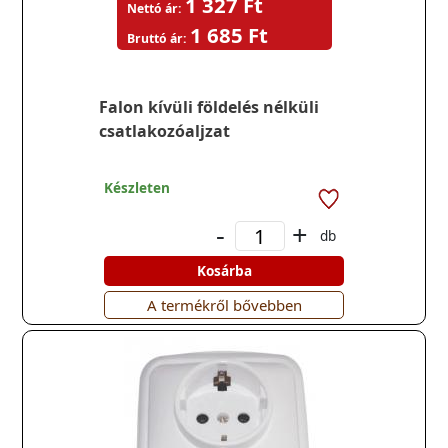
1 327 Ft
Nettó ár:
1 685 Ft
Bruttó ár:
Falon kívüli földelés nélküli
csatlakozóaljzat
Készleten
-
+
db
Kosárba
A termékről bővebben