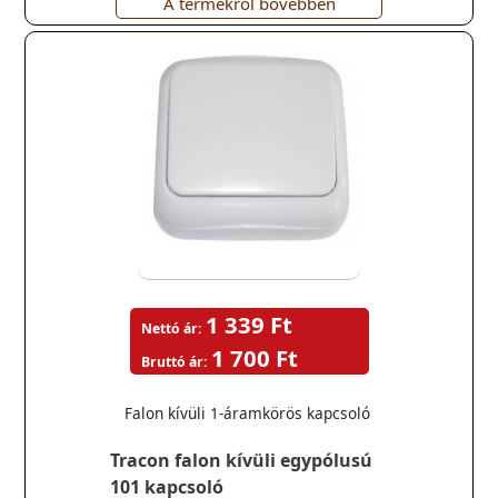
A termékről bővebben
1 339 Ft
Nettó ár:
1 700 Ft
Bruttó ár:
Falon kívüli 1-áramkörös kapcsoló
Tracon falon kívüli egypólusú
101 kapcsoló