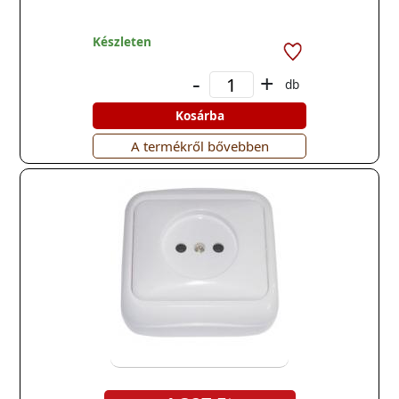
Készleten
-
+
db
Kosárba
A termékről bővebben