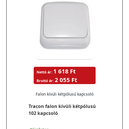
1 618 Ft
Nettó ár:
2 055 Ft
Bruttó ár:
Falon kívüli kétpólusú kapcsoló
Tracon falon kívüli kétpólusú
102 kapcsoló