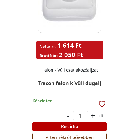
1 614 Ft
Nettó ár:
2 050 Ft
Bruttó ár:
Falon kívüli csatlakozóaljzat
Tracon falon kívüli dugalj
Készleten
-
+
db
Kosárba
A termékről bővebben