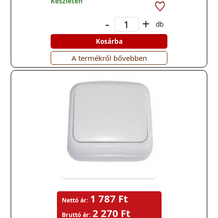
Készleten
-
+
db
Kosárba
A termékről bővebben
1 787 Ft
Nettó ár:
2 270 Ft
Bruttó ár: