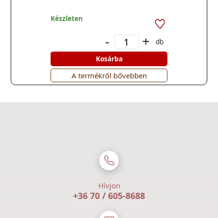
Készleten
-
+
db
Kosárba
A termékről bővebben
Hívjon
+36 70 / 605-8688