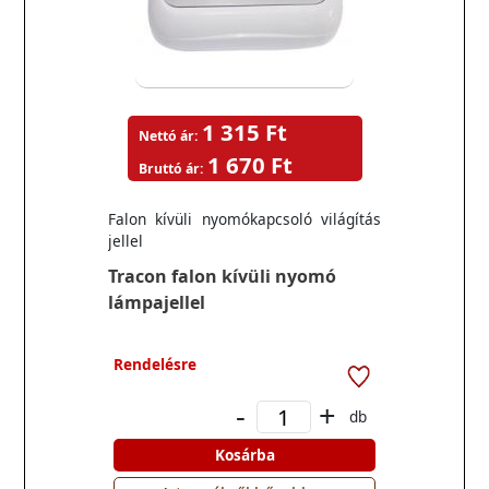
1 315 Ft
Nettó ár:
1 670 Ft
Bruttó ár:
Falon kívüli nyomókapcsoló világítás
jellel
Tracon falon kívüli nyomó
lámpajellel
Rendelésre
-
+
db
Kosárba