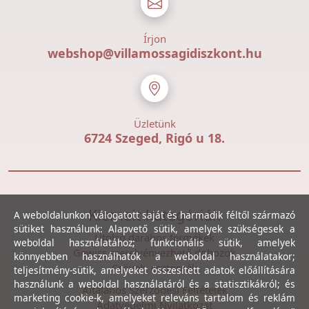
Írjon
webshop@villamossagidiszkont.hu
Üzletünk
6724 Szeged, Rigó u 18.
Kiemelt kategóriák
A weboldalunkon válogatott saját és harmadik féltől származó
sütiket használunk: Alapvető sütik, amelyek szükségesek a
Utolsó darabos termékek
weboldal használatához; funkcionális sütik, amelyek
Gewiss szerelvényezhető dobozok
könnyebben használhatók a weboldal használatakor;
Csövek, csatornák
teljesítmény-sütik, amelyeket összesített adatok előállítására
használunk a weboldal használatáról és a statisztikákról; és
Általános Szerződési Feltételek
marketing cookie-k, amelyeket releváns tartalom és reklám
Adatvédelmi Nyilatkozat