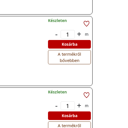
Készleten
-
+
m
Kosárba
A termékről
bővebben
Készleten
-
+
m
Kosárba
A termékről