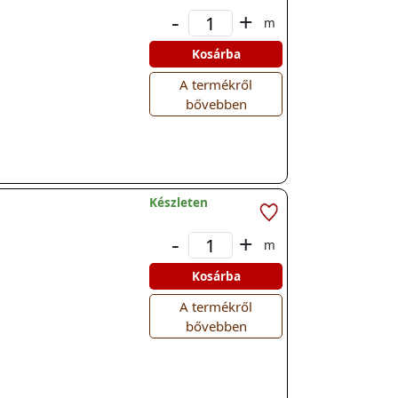
-
+
m
Kosárba
A termékről
bővebben
Készleten
-
+
m
Kosárba
A termékről
bővebben