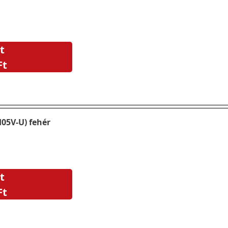
t
Ft
05V-U) fehér
t
Ft