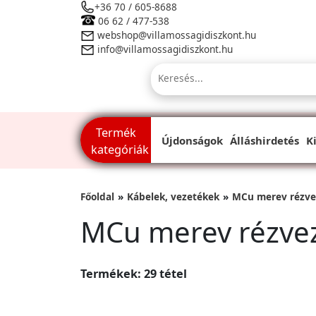
+36 70 / 605-8688
06 62 / 477-538
webshop@villamossagidiszkont.hu
info@villamossagidiszkont.hu
Termék
Újdonságok
Álláshirdetés
K
kategóriák
Főoldal
Kábelek, vezetékek
MCu merev rézve
MCu merev rézve
Termékek: 29 tétel