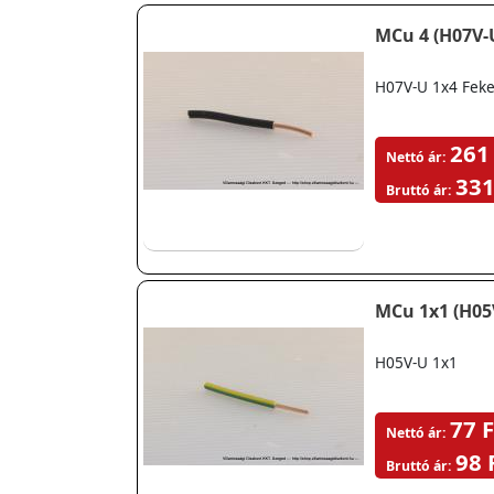
MCu 4 (H07V-U
H07V-U 1x4 Feke
261
Nettó ár:
331
Bruttó ár:
MCu 1x1 (H05V
H05V-U 1x1
77 F
Nettó ár:
98 
Bruttó ár: