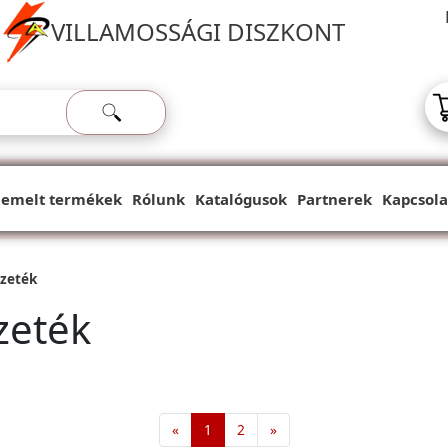
VILLAMOSSÁGI DISZKONT
iemelt termékek
Rólunk
Katalógusok
Partnerek
Kapcsola
zeték
zeték
«
1
2
»