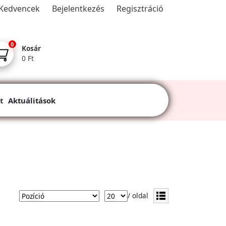
Kedvencek
Bejelentkezés
Regisztráció
0
Kosár
0 Ft
t
Aktuálitások
/ oldal