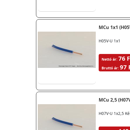
MCu 1x1 (H05
H05V-U 1x1
76 F
Nettó ár:
97 
Bruttó ár:
MCu 2,5 (H07
H07V-U 1x2,5 Ké