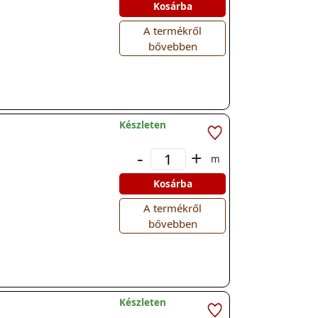
Kosárba
A termékről
bővebben
Készleten
-
+
m
Kosárba
A termékről
bővebben
Készleten