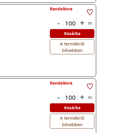
Rendelésre
-
+
m
Kosárba
A termékről
bővebben
Rendelésre
-
+
m
Kosárba
A termékről
bővebben