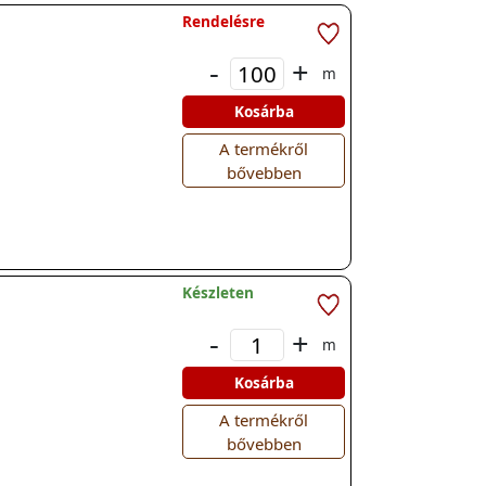
Rendelésre
-
+
m
Kosárba
A termékről
bővebben
Készleten
-
+
m
Kosárba
A termékről
bővebben