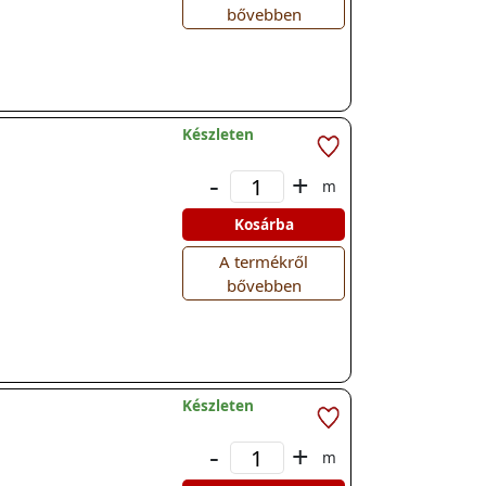
bővebben
Készleten
-
+
m
Kosárba
A termékről
bővebben
Készleten
-
+
m