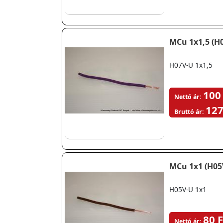
MCu 1x1,5 (H0
H07V-U 1x1,5
100
Nettó ár:
127
Bruttó ár:
MCu 1x1 (H05
H05V-U 1x1
80 F
Nettó ár: