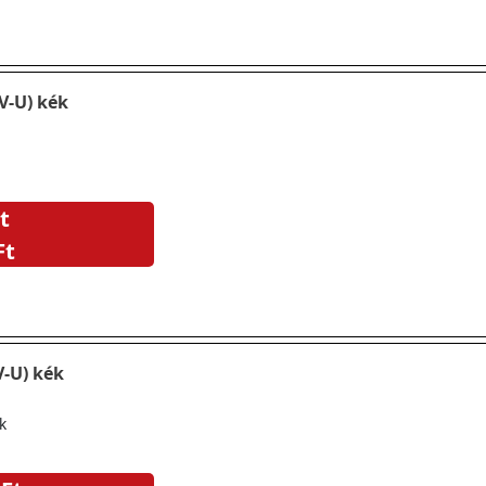
V-U) kék
t
Ft
V-U) kék
k