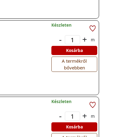
Készleten
-
+
m
Kosárba
A termékről
bővebben
Készleten
-
+
m
Kosárba