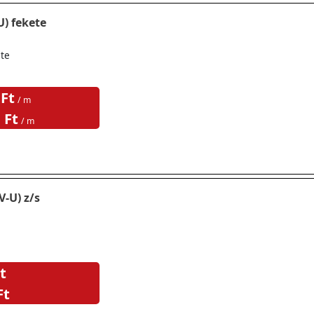
) fekete
te
 Ft
/ m
 Ft
/ m
-U) z/s
t
Ft