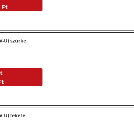
 Ft
V-U) szürke
t
Ft
V-U) fekete