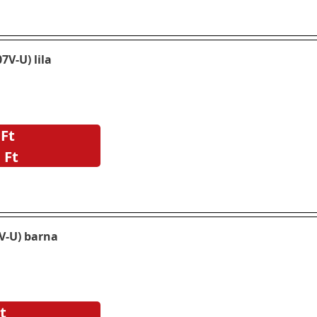
7V-U) lila
 Ft
 Ft
V-U) barna
t