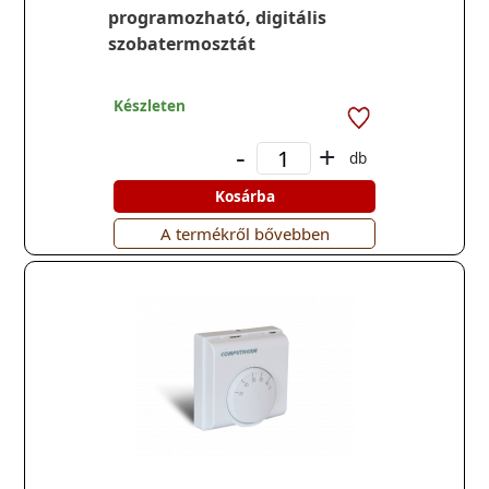
programozható, digitális
szobatermosztát
Készleten
-
+
db
Kosárba
A termékről bővebben