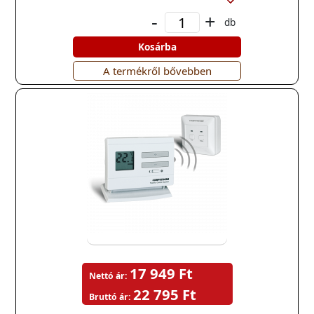
-
+
db
Kosárba
A termékről bővebben
17 949 Ft
Nettó ár:
22 795 Ft
Bruttó ár: