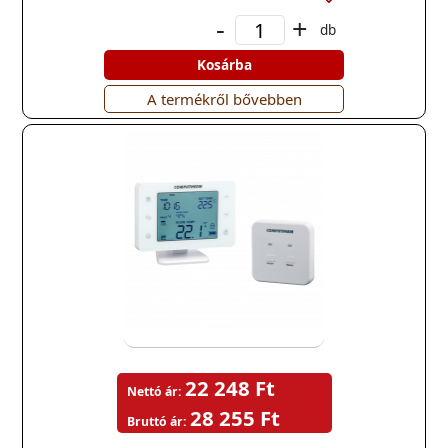
-
+
db
Kosárba
A termékről bővebben
22 248 Ft
Nettó ár:
28 255 Ft
Bruttó ár: