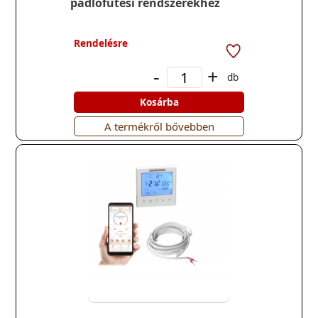
padlófűtési rendszerekhez
Rendelésre
-
+
db
Kosárba
A termékről bővebben