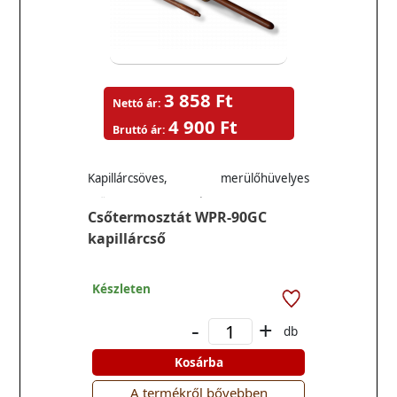
3 858 Ft
Nettó ár:
4 900 Ft
Bruttó ár:
Kapillárcsöves, merülőhüvelyes
cső(bojler) termosztát WPR-90GC
Csőtermosztát WPR-90GC
kapillárcső
Készleten
-
+
db
Kosárba
A termékről bővebben