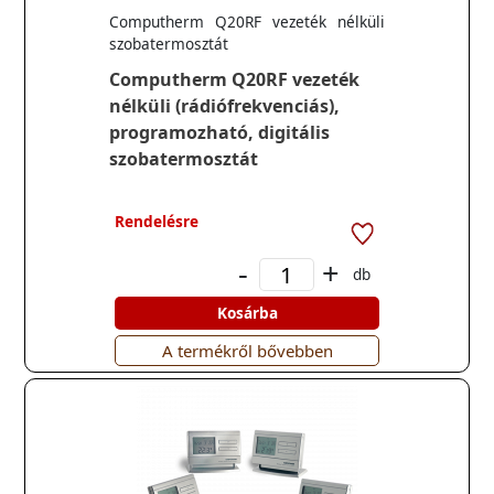
Computherm Q20RF vezeték nélküli
szobatermosztát
Computherm Q20RF vezeték
nélküli (rádiófrekvenciás),
programozható, digitális
szobatermosztát
Rendelésre
-
+
db
Kosárba
A termékről bővebben