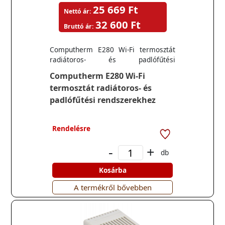
25 669 Ft
Nettó ár:
32 600 Ft
Bruttó ár:
Computherm E280 Wi-Fi termosztát
radiátoros- és padlófűtési
rendszerekhez
Computherm E280 Wi-Fi
termosztát radiátoros- és
padlófűtési rendszerekhez
Rendelésre
-
+
db
Kosárba
A termékről bővebben