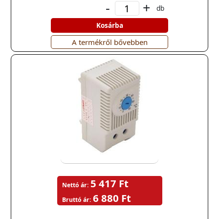
-
+
db
Kosárba
A termékről bővebben
5 417 Ft
Nettó ár:
6 880 Ft
Bruttó ár: