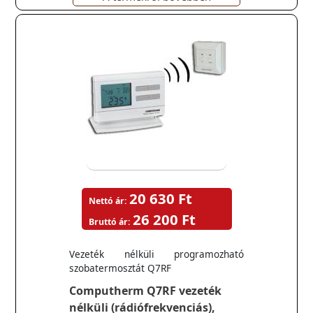
20 630 Ft
Nettó ár:
26 200 Ft
Bruttó ár:
Vezeték nélküli programozható
szobatermosztát Q7RF
Computherm Q7RF vezeték
nélküli (rádiófrekvenciás),