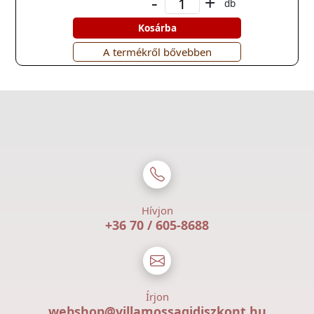
-
+
db
Kosárba
A termékről bővebben
Hívjon
+36 70 / 605-8688
Írjon
webshop@villamossagidiszkont.hu