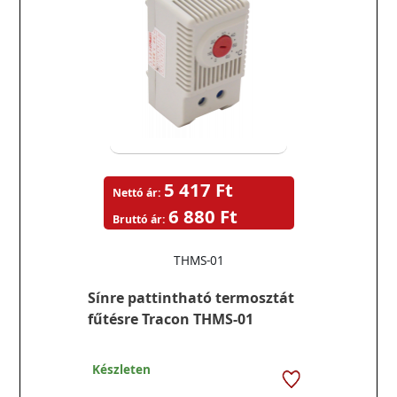
5 417 Ft
Nettó ár:
6 880 Ft
Bruttó ár:
THMS-01
Sínre pattintható termosztát
fűtésre Tracon THMS-01
Készleten