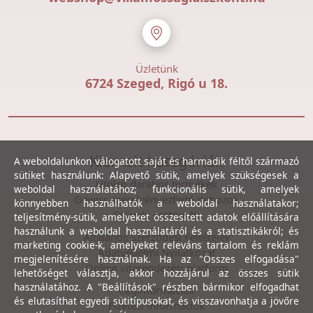
Üzletünk
6724 Szeged, Rigó u 18.
Kiemelt kategóriák
A weboldalunkon válogatott saját és harmadik féltől származó
sütiket használunk: Alapvető sütik, amelyek szükségesek a
Utolsó darabos termékek
weboldal használatához; funkcionális sütik, amelyek
Gewiss szerelvényezhető dobozok
könnyebben használhatók a weboldal használatakor;
Csövek, csatornák
teljesítmény-sütik, amelyeket összesített adatok előállítására
használunk a weboldal használatáról és a statisztikákról; és
Általános Szerződési Feltételek
marketing cookie-k, amelyeket releváns tartalom és reklám
Adatvédelmi Nyilatkozat
megjelenítésére használnak. Ha az "Összes elfogadása"
Online vitarendezési platform
lehetőséget választja, akkor hozzájárul az összes sütik
használatához. A "Beállítások" részben bármikor elfogadhat
Céginformációk
és elutasíthat egyedi sütitípusokat, és visszavonhatja a jövőre
Fizetési információk