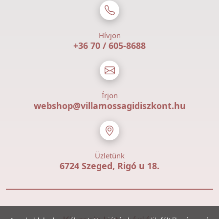
Hívjon
+36 70 / 605-8688
Írjon
webshop@villamossagidiszkont.hu
Üzletünk
6724 Szeged, Rigó u 18.