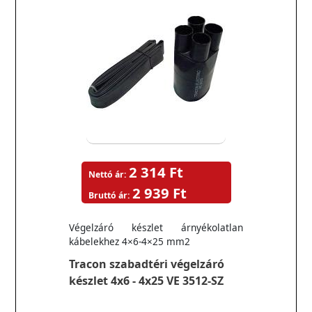
2 314 Ft
Nettó ár:
2 939 Ft
Bruttó ár:
Végelzáró készlet árnyékolatlan
kábelekhez 4×6-4×25 mm2
Tracon szabadtéri végelzáró
készlet 4x6 - 4x25 VE 3512-SZ