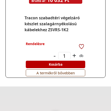
10 032 Ft
Bruttó ár:
Tracon szabadtéri végelzáró
készlet szalagárnyékolású
kábelekhez ZSVRS-1K2
Rendelésre
-
+
db
Kosárba
A termékről bővebben