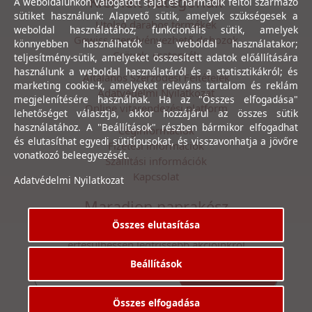
Kiemelt kategóriák
A weboldalunkon válogatott saját és harmadik féltől származó
sütiket használunk: Alapvető sütik, amelyek szükségesek a
Utolsó darabos termékek
weboldal használatához; funkcionális sütik, amelyek
Gewiss szerelvényezhető dobozok
könnyebben használhatók a weboldal használatakor;
Csövek, csatornák
teljesítmény-sütik, amelyeket összesített adatok előállítására
használunk a weboldal használatáról és a statisztikákról; és
Általános Szerződési Feltételek
marketing cookie-k, amelyeket releváns tartalom és reklám
Adatvédelmi Nyilatkozat
megjelenítésére használnak. Ha az "Összes elfogadása"
Online vitarendezési platform
lehetőséget választja, akkor hozzájárul az összes sütik
használatához. A "Beállítások" részben bármikor elfogadhat
Céginformációk
és elutasíthat egyedi sütitípusokat, és visszavonhatja a jövőre
Fizetési információk
vonatkozó beleegyezését.
Szállítási információk
Kapcsolat
Adatvédelmi Nyilatkozat
Maradjon naprakész
Összes elutasítása
Íratkozzon fel hírlevelünkre, hogy első kézből
értesülhessen legfrissebb akcióinkról
Beállítások
Feliratkozás
Elfogadom az
Adatvédelmi Nyilatkozat
ot.
Összes elfogadása