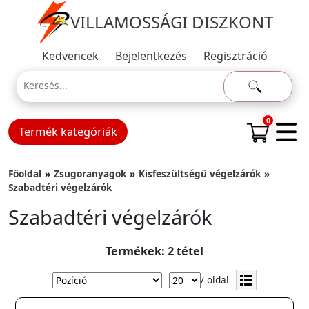
VILLAMOSSÁGI DISZKONT
Kedvencek
Bejelentkezés
Regisztráció
0
Termék kategóriák
Főoldal
Zsugoranyagok
Kisfeszültségű végelzárók
Szabadtéri végelzárók
Szabadtéri végelzárók
Termékek: 2 tétel
/ oldal