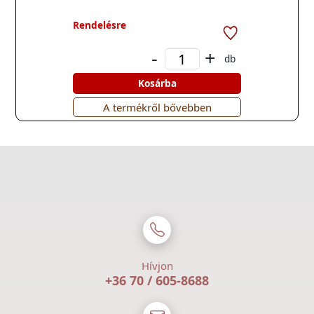
Rendelésre
-
+
db
Kosárba
A termékről bővebben
Hívjon
+36 70 / 605-8688