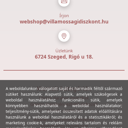
Írjon
webshop@villamossagidiszkont.hu
Üzletünk
6724 Szeged, Rigó u 18.
Kiemelt kategóriák
A weboldalunkon válogatott saját és harmadik féltől származó
sütiket használunk: Alapvető sütik, amelyek szükségesek a
Utolsó darabos termékek
weboldal használatához; funkcionális sütik, amelyek
Gewiss szerelvényezhető dobozok
könnyebben használhatók a weboldal használatakor;
Csövek, csatornák
teljesítmény-sütik, amelyeket összesített adatok előállítására
használunk a weboldal használatáról és a statisztikákról; és
Általános Szerződési Feltételek
marketing cookie-k, amelyeket releváns tartalom és reklám
Adatvédelmi Nyilatkozat