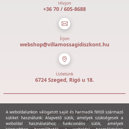
Hívjon
+36 70 / 605-8688
Írjon
webshop@villamossagidiszkont.hu
Üzletünk
6724 Szeged, Rigó u 18.
Kiemelt kategóriák
A weboldalunkon válogatott saját és harmadik féltől származó
sütiket használunk: Alapvető sütik, amelyek szükségesek a
Utolsó darabos termékek
weboldal használatához; funkcionális sütik, amelyek
Gewiss szerelvényezhető dobozok