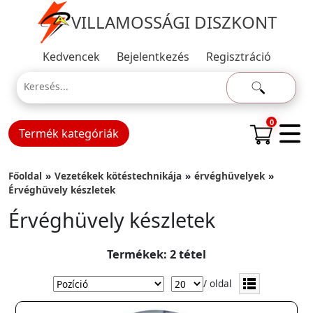
VILLAMOSSÁGI DISZKONT
Kedvencek
Bejelentkezés
Regisztráció
0
Termék kategóriák
Főoldal
Vezetékek kötéstechnikája
érvéghüvelyek
Érvéghüvely készletek
Érvéghüvely készletek
Termékek: 2 tétel
/ oldal