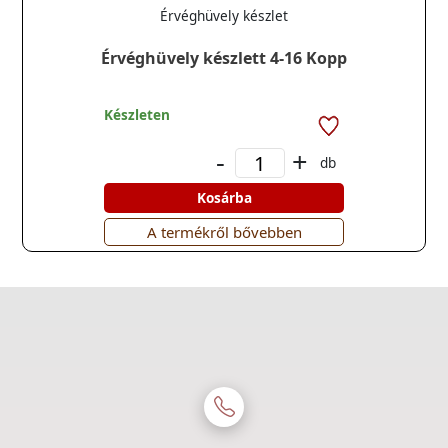
Érvéghüvely készlet
Érvéghüvely készlett 4-16 Kopp
Készleten
-
+
db
Kosárba
A termékről bővebben