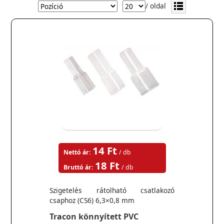
/ oldal
14 Ft
Nettó ár:
/ db
18 Ft
Bruttó ár:
/ db
Szigetelés rátolható csatlakozó
csaphoz (CS6) 6,3×0,8 mm
Tracon könnyített PVC