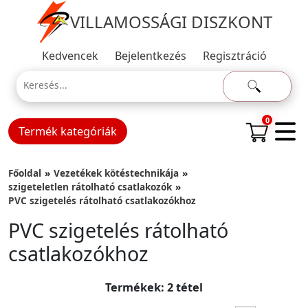
VILLAMOSSÁGI DISZKONT
Kedvencek
Bejelentkezés
Regisztráció
0
Termék kategóriák
Főoldal
Vezetékek kötéstechnikája
szigeteletlen rátolható csatlakozók
PVC szigetelés rátolható csatlakozókhoz
PVC szigetelés rátolható
csatlakozókhoz
Termékek: 2 tétel