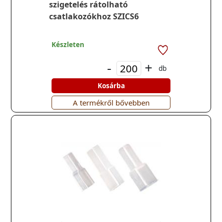
szigetelés rátolható
csatlakozókhoz SZICS6
Készleten
-
+
db
Kosárba
A termékről bővebben