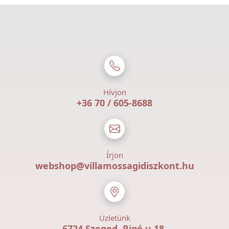
Hívjon
+36 70 / 605-8688
Írjon
webshop@villamossagidiszkont.hu
Üzletünk
6724 Szeged, Rigó u 18.