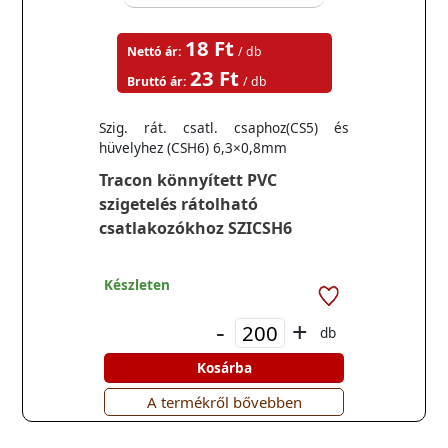
18 Ft
Nettó ár:
/ db
23 Ft
Bruttó ár:
/ db
Szig. rát. csatl. csaphoz(CS5) és
hüvelyhez (CSH6) 6,3×0,8mm
Tracon könnyített PVC
szigetelés rátolható
csatlakozókhoz SZICSH6
Készleten
-
+
db
Kosárba
A termékről bővebben