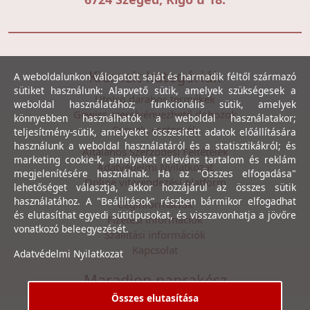
Kiemelt kategóriák
A weboldalunkon válogatott saját és harmadik féltől származó
sütiket használunk: Alapvető sütik, amelyek szükségesek a
Utolsó darabos termékek
weboldal használatához; funkcionális sütik, amelyek
Gewiss szerelvényezhető dobozok
könnyebben használhatók a weboldal használatakor;
Csövek, csatornák
teljesítmény-sütik, amelyeket összesített adatok előállítására
használunk a weboldal használatáról és a statisztikákról; és
Általános Szerződési Feltételek
marketing cookie-k, amelyeket releváns tartalom és reklám
Adatvédelmi Nyilatkozat
megjelenítésére használnak. Ha az "Összes elfogadása"
Online vitarendezési platform
lehetőséget választja, akkor hozzájárul az összes sütik
használatához. A "Beállítások" részben bármikor elfogadhat
Céginformációk
és elutasíthat egyedi sütitípusokat, és visszavonhatja a jövőre
Fizetési információk
vonatkozó beleegyezését.
Szállítási információk
Kapcsolat
Adatvédelmi Nyilatkozat
Maradjon naprakész
Összes elutasítása
Íratkozzon fel hírlevelünkre, hogy első kézből