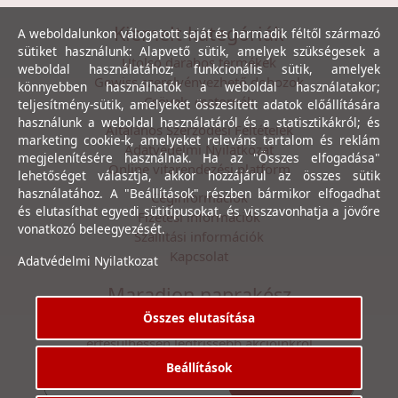
Kiemelt kategóriák
A weboldalunkon válogatott saját és harmadik féltől származó
sütiket használunk: Alapvető sütik, amelyek szükségesek a
Utolsó darabos termékek
weboldal használatához; funkcionális sütik, amelyek
Gewiss szerelvényezhető dobozok
könnyebben használhatók a weboldal használatakor;
Csövek, csatornák
teljesítmény-sütik, amelyeket összesített adatok előállítására
használunk a weboldal használatáról és a statisztikákról; és
Általános Szerződési Feltételek
marketing cookie-k, amelyeket releváns tartalom és reklám
Adatvédelmi Nyilatkozat
megjelenítésére használnak. Ha az "Összes elfogadása"
Online vitarendezési platform
lehetőséget választja, akkor hozzájárul az összes sütik
használatához. A "Beállítások" részben bármikor elfogadhat
Céginformációk
és elutasíthat egyedi sütitípusokat, és visszavonhatja a jövőre
Fizetési információk
vonatkozó beleegyezését.
Szállítási információk
Kapcsolat
Adatvédelmi Nyilatkozat
Maradjon naprakész
Összes elutasítása
Íratkozzon fel hírlevelünkre, hogy első kézből
értesülhessen legfrissebb akcióinkról
Beállítások
Feliratkozás