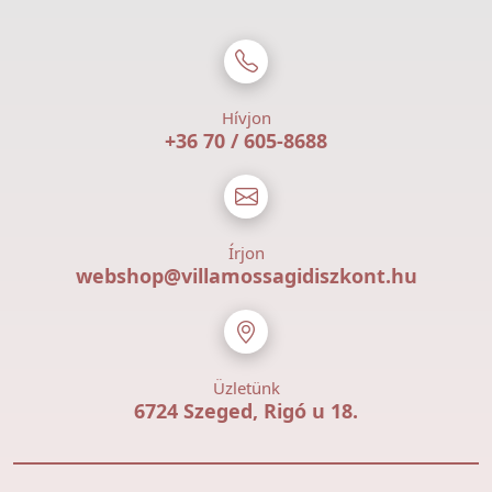
Hívjon
+36 70 / 605-8688
Írjon
webshop@villamossagidiszkont.hu
Üzletünk
6724 Szeged, Rigó u 18.