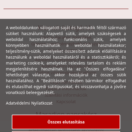
Kiemelt kategóriák
A weboldalunkon válogatott saját és harmadik féltől származó
sütiket használunk: Alapvető sütik, amelyek szükségesek a
Utolsó darabos termékek
weboldal használatához; funkcionális sütik, amelyek
Gewiss szerelvényezhető dobozok
könnyebben használhatók a weboldal használatakor;
Csövek, csatornák
teljesítmény-sütik, amelyeket összesített adatok előállítására
használunk a weboldal használatáról és a statisztikákról; és
Általános Szerződési Feltételek
marketing cookie-k, amelyeket releváns tartalom és reklám
Adatvédelmi Nyilatkozat
megjelenítésére használnak. Ha az "Összes elfogadása"
Online vitarendezési platform
lehetőséget választja, akkor hozzájárul az összes sütik
használatához. A "Beállítások" részben bármikor elfogadhat
Céginformációk
és elutasíthat egyedi sütitípusokat, és visszavonhatja a jövőre
Fizetési információk
vonatkozó beleegyezését.
Szállítási információk
Kapcsolat
Adatvédelmi Nyilatkozat
Maradjon naprakész
Összes elutasítása
Íratkozzon fel hírlevelünkre, hogy első kézből
értesülhessen legfrissebb akcióinkról