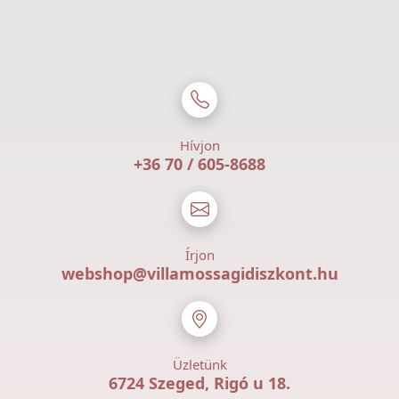
Hívjon
+36 70 / 605-8688
Írjon
webshop@villamossagidiszkont.hu
Üzletünk
6724 Szeged, Rigó u 18.