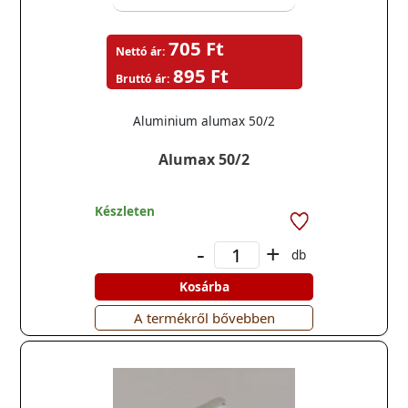
705 Ft
Nettó ár:
895 Ft
Bruttó ár:
Aluminium alumax 50/2
Alumax 50/2
Készleten
-
+
db
Kosárba
A termékről bővebben