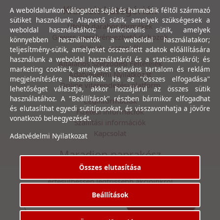
Kiemelt kategóriák
A weboldalunkon válogatott saját és harmadik féltől származó
sütiket használunk: Alapvető sütik, amelyek szükségesek a
Utolsó darabos termékek
weboldal használatához; funkcionális sütik, amelyek
Gewiss szerelvényezhető dobozok
könnyebben használhatók a weboldal használatakor;
Csövek, csatornák
teljesítmény-sütik, amelyeket összesített adatok előállítására
használunk a weboldal használatáról és a statisztikákról; és
Általános Szerződési Feltételek
marketing cookie-k, amelyeket releváns tartalom és reklám
Adatvédelmi Nyilatkozat
megjelenítésére használnak. Ha az "Összes elfogadása"
Online vitarendezési platform
lehetőséget választja, akkor hozzájárul az összes sütik
használatához. A "Beállítások" részben bármikor elfogadhat
Céginformációk
és elutasíthat egyedi sütitípusokat, és visszavonhatja a jövőre
Fizetési információk
vonatkozó beleegyezését.
Szállítási információk
Kapcsolat
Adatvédelmi Nyilatkozat
Maradjon naprakész
Összes elutasítása
Íratkozzon fel hírlevelünkre, hogy első kézből
értesülhessen legfrissebb akcióinkról
Beállítások
Feliratkozás