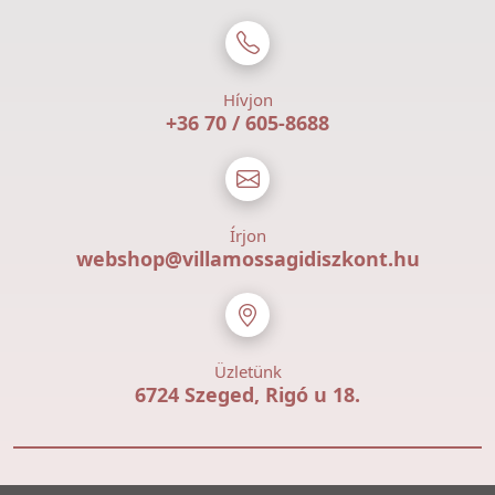
Hívjon
+36 70 / 605-8688
Írjon
webshop@villamossagidiszkont.hu
Üzletünk
6724 Szeged, Rigó u 18.