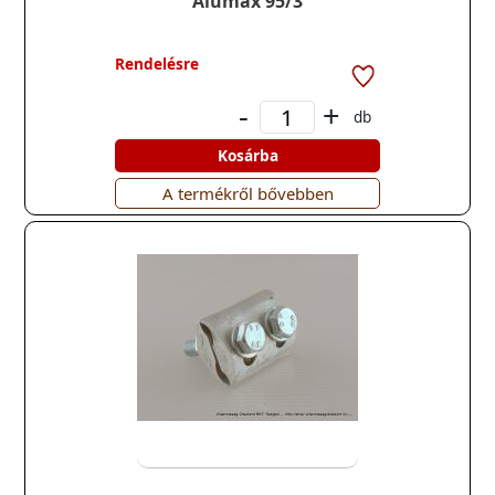
Alumax 95/3
Rendelésre
-
+
db
Kosárba
A termékről bővebben