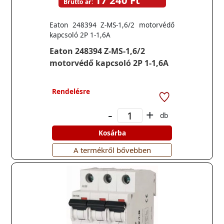
17 240 Ft
Bruttó ár:
Eaton 248394 Z-MS-1,6/2 motorvédő
kapcsoló 2P 1-1,6A
Eaton 248394 Z-MS-1,6/2
motorvédő kapcsoló 2P 1-1,6A
Rendelésre
-
+
db
Kosárba
A termékről bővebben