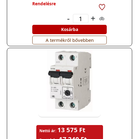
Rendelésre
-
+
db
Kosárba
A termékről bővebben
13 575 Ft
Nettó ár: