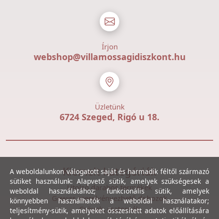
Írjon
webshop@villamossagidiszkont.hu
Üzletünk
6724 Szeged, Rigó u 18.
Kiemelt kategóriák
A weboldalunkon válogatott saját és harmadik féltől származó
sütiket használunk: Alapvető sütik, amelyek szükségesek a
Utolsó darabos termékek
weboldal használatához; funkcionális sütik, amelyek
Gewiss szerelvényezhető dobozok
könnyebben használhatók a weboldal használatakor;
Csövek, csatornák
teljesítmény-sütik, amelyeket összesített adatok előállítására