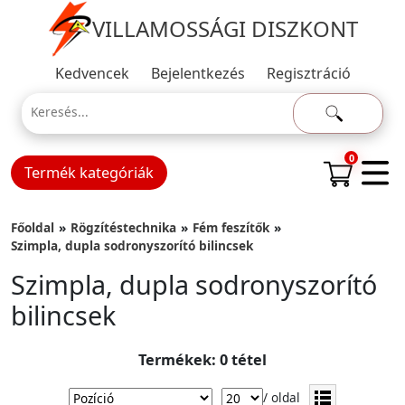
VILLAMOSSÁGI DISZKONT
Kedvencek
Bejelentkezés
Regisztráció
0
Termék kategóriák
Főoldal
Rögzítéstechnika
Fém feszítők
Szimpla, dupla sodronyszorító bilincsek
Szimpla, dupla sodronyszorító
bilincsek
Termékek: 0 tétel
/ oldal