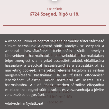
Üzletünk
6724 Szeged, Rigó u 18.
Kiemelt kategóriák
A weboldalunkon válogatott saját és harmadik féltől származó
sütiket használunk: Alapvető sütik, amelyek szükségesek a
Utolsó darabos termékek
weboldal használatához; funkcionális sütik, amelyek
Gewiss szerelvényezhető dobozok
könnyebben használhatók a weboldal használatakor;
Csövek, csatornák
teljesítmény-sütik, amelyeket összesített adatok előállítására
használunk a weboldal használatáról és a statisztikákról; és
Általános Szerződési Feltételek
marketing cookie-k, amelyeket releváns tartalom és reklám
Adatvédelmi Nyilatkozat
megjelenítésére használnak. Ha az "Összes elfogadása"
Online vitarendezési platform
lehetőséget választja, akkor hozzájárul az összes sütik
használatához. A "Beállítások" részben bármikor elfogadhat
Céginformációk
és elutasíthat egyedi sütitípusokat, és visszavonhatja a jövőre
Fizetési információk
vonatkozó beleegyezését.
Szállítási információk
Kapcsolat
Adatvédelmi Nyilatkozat