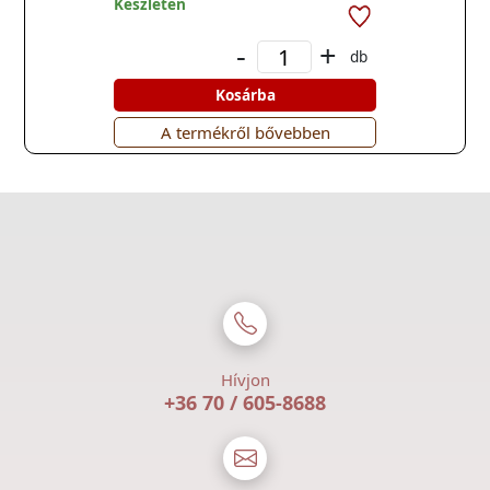
Készleten
-
+
db
Kosárba
A termékről bővebben
Hívjon
+36 70 / 605-8688