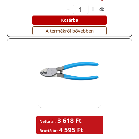
-
+
db
Kosárba
A termékről bővebben
3 618 Ft
Nettó ár:
4 595 Ft
Bruttó ár: