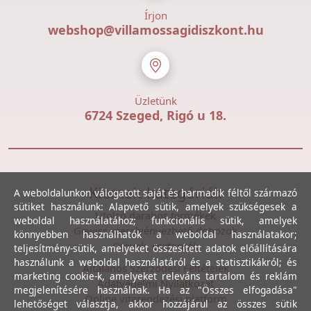
Írjon
webshop@villamossagidiszkont.hu
Üzletünk
6724 Szeged, Rigó u 18.
Kiemelt kategóriák
A weboldalunkon válogatott saját és harmadik féltől származó
sütiket használunk: Alapvető sütik, amelyek szükségesek a
Utolsó darabos termékek
weboldal használatához; funkcionális sütik, amelyek
Gewiss szerelvényezhető dobozok
könnyebben használhatók a weboldal használatakor;
Csövek, csatornák
teljesítmény-sütik, amelyeket összesített adatok előállítására
használunk a weboldal használatáról és a statisztikákról; és
Általános Szerződési Feltételek
marketing cookie-k, amelyeket releváns tartalom és reklám
Adatvédelmi Nyilatkozat
megjelenítésére használnak. Ha az "Összes elfogadása"
Online vitarendezési platform
lehetőséget választja, akkor hozzájárul az összes sütik