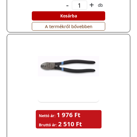
-
+
db
Kosárba
A termékről bővebben
1 976 Ft
Nettó ár:
2 510 Ft
Bruttó ár: