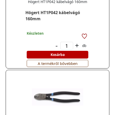
Högert HT1P042 kábelvágó 160mm
Högert HT1P042 kábelvágó
160mm
Készleten
-
+
db
Kosárba
A termékről bővebben