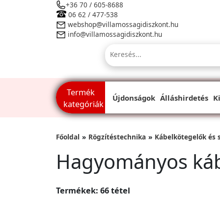
+36 70 / 605-8688
06 62 / 477-538
webshop@villamossagidiszkont.hu
info@villamossagidiszkont.hu
Termék
Újdonságok
Álláshirdetés
K
kategóriák
Főoldal
Rögzítéstechnika
Kábelkötegelők és 
Hagyományos káb
Termékek: 66 tétel