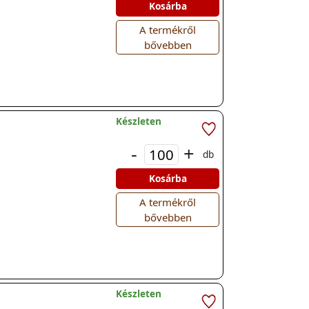
Kosárba
A termékről
bővebben
Készleten
-
+
db
Kosárba
A termékről
bővebben
Készleten