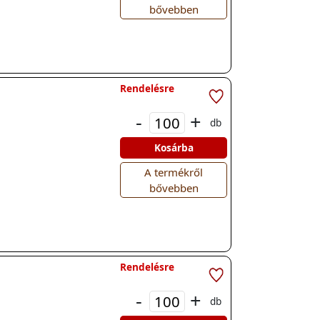
bővebben
Rendelésre
-
+
db
Kosárba
A termékről
bővebben
Rendelésre
-
+
db