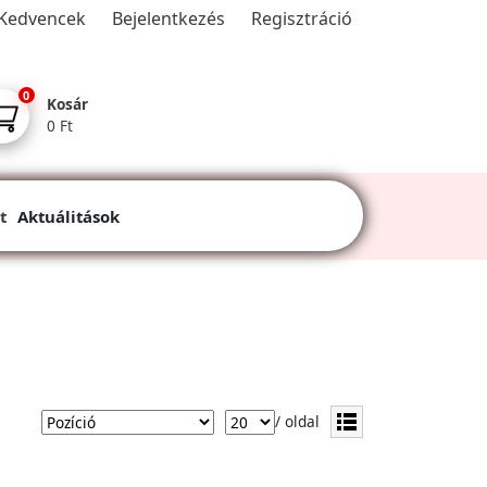
Kedvencek
Bejelentkezés
Regisztráció
0
Kosár
0 Ft
t
Aktuálitások
/ oldal