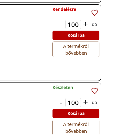
Rendelésre
-
+
db
Kosárba
A termékről
bővebben
Készleten
-
+
db
Kosárba
A termékről
bővebben