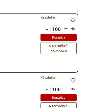
Készleten
-
+
db
Kosárba
A termékről
bővebben
Készleten
-
+
db
Kosárba
A termékről