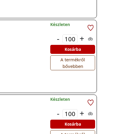
Készleten
-
+
db
Kosárba
A termékről
bővebben
Készleten
-
+
db
Kosárba