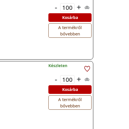
-
+
db
Kosárba
A termékről
bővebben
Készleten
-
+
db
Kosárba
A termékről
bővebben