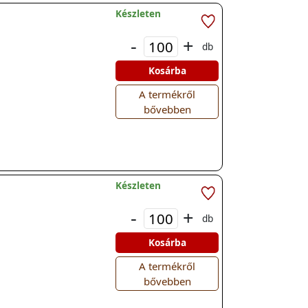
Készleten
-
+
db
Kosárba
A termékről
bővebben
Készleten
-
+
db
Kosárba
A termékről
bővebben