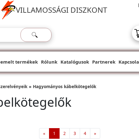
VILLAMOSSÁGI DISZKONT
iemelt termékek
Rólunk
Katalógusok
Partnerek
Kapcsola
szerelvényeik
Hagyományos kábelkötegelők
elkötegelők
«
1
2
3
4
»