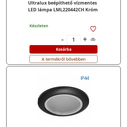
Ultralux beépíthető vízmentes
LED lámpa LML220442CH Króm
Készleten
-
+
db
Kosárba
A termékről bővebben