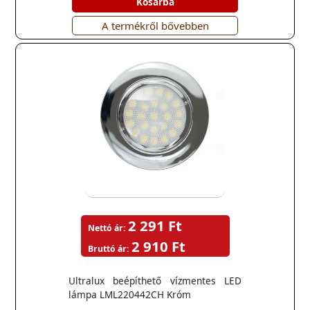
Kosárba
A termékről bővebben
2 291 Ft
Nettó ár:
2 910 Ft
Bruttó ár:
Ultralux beépíthető vízmentes LED
lámpa LML220442CH Króm