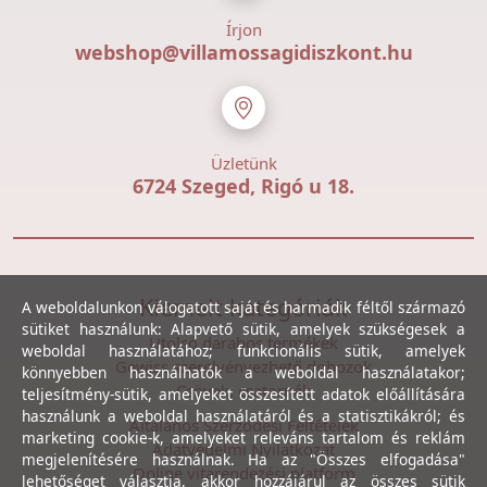
Írjon
webshop@villamossagidiszkont.hu
Üzletünk
6724 Szeged, Rigó u 18.
Kiemelt kategóriák
A weboldalunkon válogatott saját és harmadik féltől származó
sütiket használunk: Alapvető sütik, amelyek szükségesek a
Utolsó darabos termékek
weboldal használatához; funkcionális sütik, amelyek
Gewiss szerelvényezhető dobozok
könnyebben használhatók a weboldal használatakor;
Csövek, csatornák
teljesítmény-sütik, amelyeket összesített adatok előállítására
használunk a weboldal használatáról és a statisztikákról; és
Általános Szerződési Feltételek
marketing cookie-k, amelyeket releváns tartalom és reklám
Adatvédelmi Nyilatkozat
megjelenítésére használnak. Ha az "Összes elfogadása"
Online vitarendezési platform
lehetőséget választja, akkor hozzájárul az összes sütik