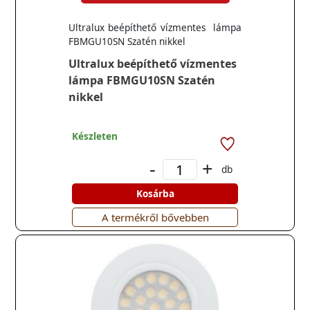
Ultralux beépíthető vízmentes lámpa
FBMGU10SN Szatén nikkel
Ultralux beépíthető vízmentes
lámpa FBMGU10SN Szatén
nikkel
Készleten
-
+
db
Kosárba
A termékről bővebben