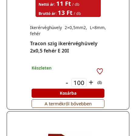
11 Ft
Nettó ár:
/ db
13 Ft
Bruttó ár:
/ db
Ikerérvéghüvely 2×0,5mm2, L=8mm,
fehér
Tracon szig ikerérvéghüvely
2x0,5 fehér E 20I
Készleten
-
+
db
Kosárba
A termékről bővebben