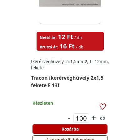
12 Ft
Nettó ár:
/ db
16 Ft
Bruttó ár:
/ db
Ikerérvéghüvely 2×1,5mm2, L=12mm,
fekete
Tracon ikerérvéghüvely 2x1,5
fekete E 13I
Készleten
-
+
db
Kosárba
A termékről bővebben