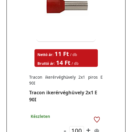
11 Ft
Nettó ár:
/ db
14 Ft
Bruttó ár:
/ db
Tracon ikerérvéghüvely 2x1 piros E
90I
Tracon ikerérvéghüvely 2x1 E
90I
Készleten
-
+
db