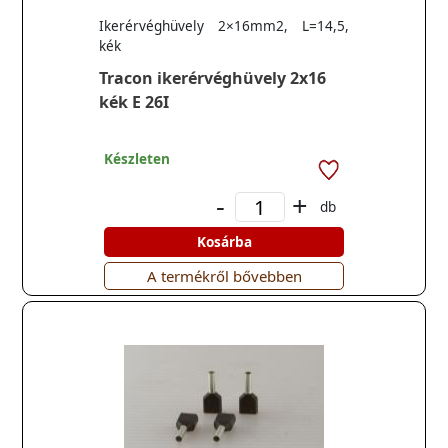
Ikerérvéghüvely 2×16mm2, L=14,5,
kék
Tracon ikerérvéghüvely 2x16
kék E 26I
Készleten
-
+
db
Kosárba
A termékről bővebben