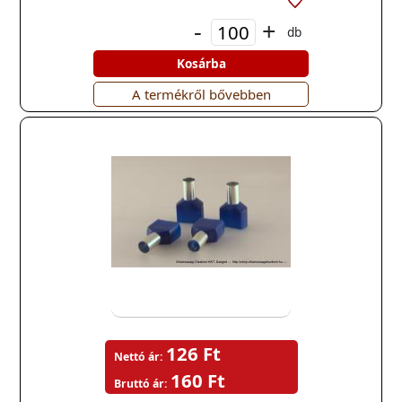
-
+
db
Kosárba
A termékről bővebben
126 Ft
Nettó ár:
160 Ft
Bruttó ár: