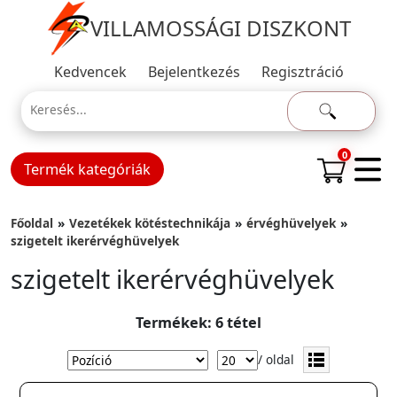
VILLAMOSSÁGI DISZKONT
Kedvencek
Bejelentkezés
Regisztráció
0
Termék kategóriák
Főoldal
Vezetékek kötéstechnikája
érvéghüvelyek
szigetelt ikerérvéghüvelyek
szigetelt ikerérvéghüvelyek
Termékek: 6 tétel
/ oldal