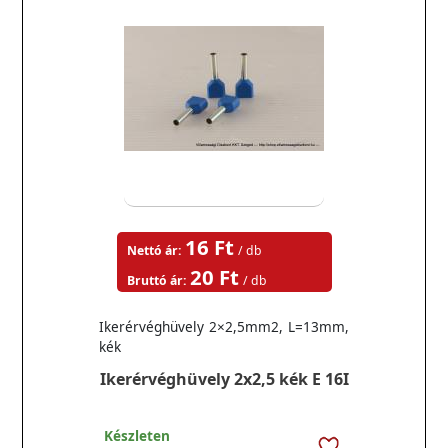
16 Ft
Nettó ár:
/ db
20 Ft
Bruttó ár:
/ db
Ikerérvéghüvely 2×2,5mm2, L=13mm,
kék
Ikerérvéghüvely 2x2,5 kék E 16I
Készleten