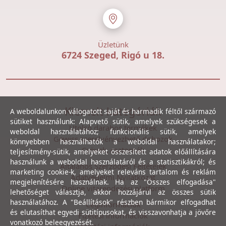
Üzletünk
6724 Szeged, Rigó u 18.
Kiemelt kategóriák
A weboldalunkon válogatott saját és harmadik féltől származó
sütiket használunk: Alapvető sütik, amelyek szükségesek a
Utolsó darabos termékek
weboldal használatához; funkcionális sütik, amelyek
Gewiss szerelvényezhető dobozok
könnyebben használhatók a weboldal használatakor;
Csövek, csatornák
teljesítmény-sütik, amelyeket összesített adatok előállítására
használunk a weboldal használatáról és a statisztikákról; és
Általános Szerződési Feltételek
marketing cookie-k, amelyeket releváns tartalom és reklám
Adatvédelmi Nyilatkozat
megjelenítésére használnak. Ha az "Összes elfogadása"
Online vitarendezési platform
lehetőséget választja, akkor hozzájárul az összes sütik
használatához. A "Beállítások" részben bármikor elfogadhat
Céginformációk
és elutasíthat egyedi sütitípusokat, és visszavonhatja a jövőre
Fizetési információk
vonatkozó beleegyezését.