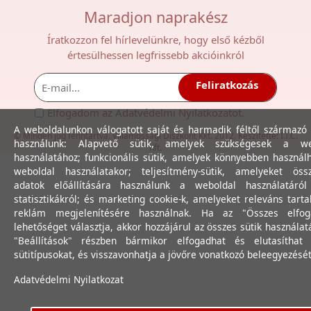
Maradjon naprakész
Íratkozzon fel hírlevelünkre, hogy első kézből
értesülhessen legfrissebb akcióinkról
Feliratkozás
Elfogadom az
Adatvédelmi Nyilatkozat
ot.
A weboldalunkon válogatott saját és harmadik féltől származó 
© Minden jog fenntartva. Villamossági Diszkont Kkt. 2012. Készítette:
I.T.C.
használunk: Alapvető sütik, amelyek szükségesek a we
Kft.
használatához; funkcionális sütik, amelyek könnyebben használ
weboldal használatakor; teljesítmény-sütik, amelyeket össz
adatok előállítására használunk a weboldal használatáró
statisztikákról; és marketing cookie-k, amelyeket releváns tart
reklám megjelenítésére használnak. Ha az "Összes elfog
lehetőséget választja, akkor hozzájárul az összes sütik használat
"Beállítások" részben bármikor elfogadhat és elutasíthat 
sütitípusokat, és visszavonhatja a jövőre vonatkozó beleegyezését
Adatvédelmi Nyilatkozat