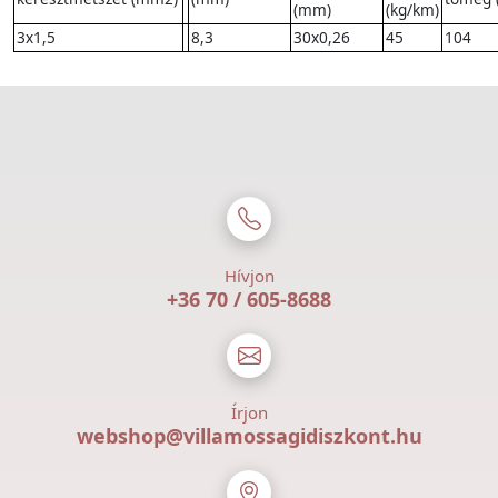
(mm)
(kg/km)
3x1,5
8,3
30x0,26
45
104
Hívjon
+36 70 / 605-8688
Írjon
webshop@villamossagidiszkont.hu