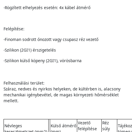
-Rögzített elhelyezés esetén: 4x kábel átmérő
Felépítése:
-Finoman sodrott ónozott vagy csupasz réz vezető
-Szilikon (2GI1) érszigetelés
-Szilikon külső köpeny (2GI1), vörösbarna
Felhasználási terület:
Száraz, nedves és nyirkos helyeken, de kültérben is, alacsony
mechanikai igénybevétel, de magas környezeti hőmérséklet
mellett.
Vezető
Réz
Névleges
Külső átmérő
Tájékoz
felépítése
súly
keresztmetszet (mm2)
(mm)
tömeg 