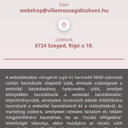
Írjon
webshop@villamossagidiszkont.hu
Üzletünk
6724 Szeged, Rigó u 18.
Kiemelt kategóriák
A weboldalunkon válogatott saját és harmadik féltől származó
sütiket használunk: Alapvető sütik, amelyek szükségesek a
Utolsó darabos termékek
weboldal használatához; funkcionális sütik, amelyek
Gewiss szerelvényezhető dobozok
könnyebben használhatók a weboldal használatakor;
Csövek, csatornák
teljesítmény-sütik, amelyeket összesített adatok előállítására
használunk a weboldal használatáról és a statisztikákról; és
Általános Szerződési Feltételek
marketing cookie-k, amelyeket releváns tartalom és reklám
Adatvédelmi Nyilatkozat
megjelenítésére használnak. Ha az "Összes elfogadása"
Online vitarendezési platform
lehetőséget választja, akkor hozzájárul az összes sütik