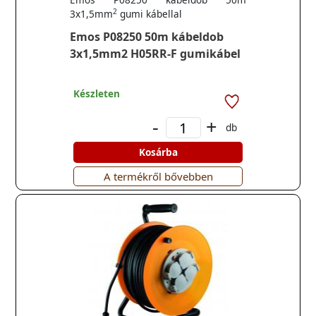
2
3x1,5mm
gumi kábellal
Emos P08250 50m kábeldob
3x1,5mm2 H05RR-F gumikábel
Készleten
-
+
db
Kosárba
A termékről bővebben