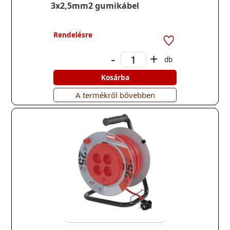
3x2,5mm2 gumikábel
Rendelésre
-
+
db
Kosárba
A termékről bővebben