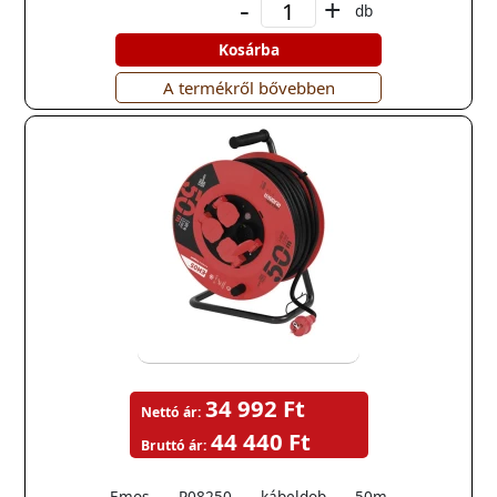
-
+
db
Kosárba
A termékről bővebben
34 992 Ft
Nettó ár:
44 440 Ft
Bruttó ár:
Emos P08250 kábeldob 50m