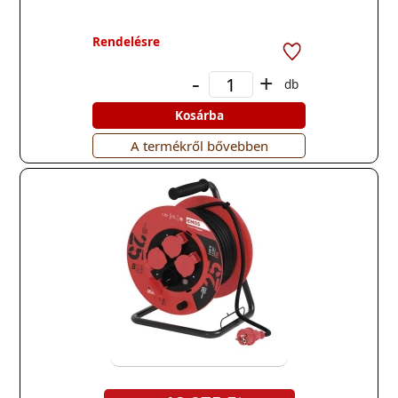
Rendelésre
-
+
db
Kosárba
A termékről bővebben