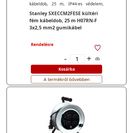
kábeldob, 25 m, IP44-es védelem,
kábelvezető, masszív fém dob és láb,
Stanley SXECCM2FESE kültéri
H07RN-F 3G2,5 mm2 kábel
fém kábeldob, 25 m H07RN-F
3x2,5 mm2 gumikábel
Rendelésre
-
+
db
Kosárba
A termékről bővebben