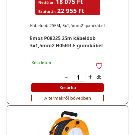
18 075 Ft
Nettó ár:
22 955 Ft
Bruttó ár:
Kábeldob 25FM, 3x1,5mm2 gumikábel
Emos P08225 25m kábeldob
3x1,5mm2 H05RR-F gumikábel
Készleten
-
+
db
Kosárba
A termékről bővebben