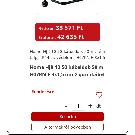
33 571 Ft
Nettó ár:
42 635 Ft
Bruttó ár:
Home HJR 10-50 kábeldob, 50 m, fém
talp, IP44-es védelem, H07RN-F 3x1,5
2
mm
gumikábel
Home HJR 10-50 kábeldob 50 m
H07RN-F 3x1,5 mm2 gumikábel
Rendelésre
-
+
db
Kosárba
A termékről bővebben