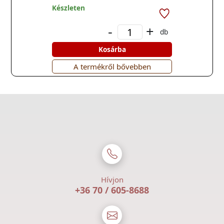
Készleten
-
+
db
Kosárba
A termékről bővebben
Hívjon
+36 70 / 605-8688