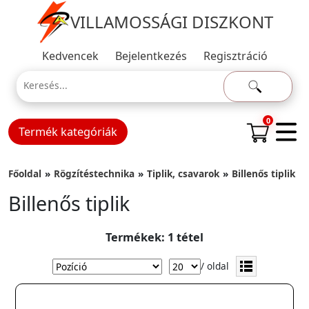
VILLAMOSSÁGI DISZKONT
Kedvencek
Bejelentkezés
Regisztráció
0
Termék kategóriák
Főoldal
Rögzítéstechnika
Tiplik, csavarok
Billenős tiplik
Billenős tiplik
Termékek: 1 tétel
/ oldal