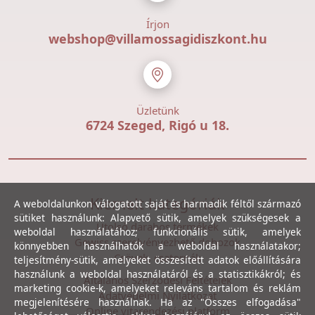
Írjon
webshop@villamossagidiszkont.hu
Üzletünk
6724 Szeged, Rigó u 18.
Kiemelt kategóriák
A weboldalunkon válogatott saját és harmadik féltől származó
sütiket használunk: Alapvető sütik, amelyek szükségesek a
Utolsó darabos termékek
weboldal használatához; funkcionális sütik, amelyek
Gewiss szerelvényezhető dobozok
könnyebben használhatók a weboldal használatakor;
Csövek, csatornák
teljesítmény-sütik, amelyeket összesített adatok előállítására
használunk a weboldal használatáról és a statisztikákról; és
Általános Szerződési Feltételek
marketing cookie-k, amelyeket releváns tartalom és reklám
Adatvédelmi Nyilatkozat
megjelenítésére használnak. Ha az "Összes elfogadása"
Online vitarendezési platform