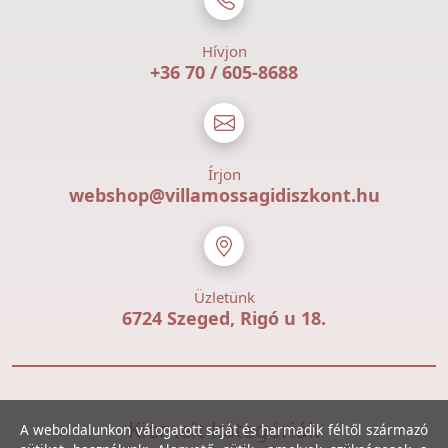
Hívjon
+36 70 / 605-8688
Írjon
webshop@villamossagidiszkont.hu
Üzletünk
6724 Szeged, Rigó u 18.
Kiemelt kategóriák
A weboldalunkon válogatott saját és harmadik féltől származó