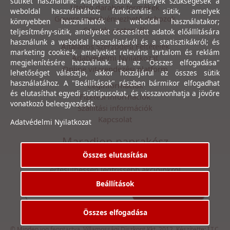
sütiket használunk: Alapvető sütik, amelyek szükségesek a
Utolsó darabos termékek
weboldal használatához; funkcionális sütik, amelyek
Gewiss szerelvényezhető dobozok
könnyebben használhatók a weboldal használatakor;
Csövek, csatornák
teljesítmény-sütik, amelyeket összesített adatok előállítására
használunk a weboldal használatáról és a statisztikákról; és
Általános Szerződési Feltételek
marketing cookie-k, amelyeket releváns tartalom és reklám
Adatvédelmi Nyilatkozat
megjelenítésére használnak. Ha az "Összes elfogadása"
Online vitarendezési platform
lehetőséget választja, akkor hozzájárul az összes sütik
használatához. A "Beállítások" részben bármikor elfogadhat
Céginformációk
és elutasíthat egyedi sütitípusokat, és visszavonhatja a jövőre
Fizetési információk
vonatkozó beleegyezését.
Szállítási információk
Kapcsolat
Adatvédelmi Nyilatkozat
Maradjon naprakész
Összes elutasítása
Íratkozzon fel hírlevelünkre, hogy első kézből
értesülhessen legfrissebb akcióinkról
Beállítások
Feliratkozás
Elfogadom az
Adatvédelmi Nyilatkozat
ot.
Összes elfogadása
© Minden jog fenntartva. Villamossági Diszkont Kkt. 2012. Készítette:
I.T.C.