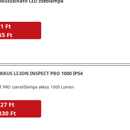
ókuszálható LED zseblámpa
1 Ft
55 Ft
KUS LI-ION INSPECT PRO 1000 IP54
T PRO szerelőlámpa akkus 1000 Lumen
27 Ft
830 Ft