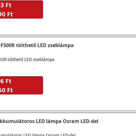
3 Ft
90 Ft
DF500R tölthető LED zseblámpa
00R tölthető LED zseblámpa
6 Ft
50 Ft
kkumulátoros LED lámpa Osram LED-del
umulátoros LED lámpa Osram LED-del