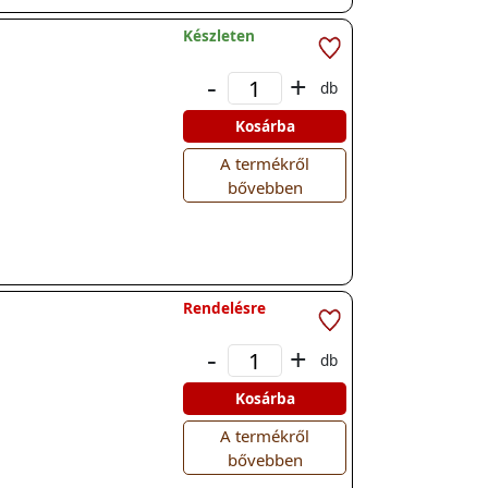
Készleten
-
+
db
Kosárba
A termékről
bővebben
Rendelésre
-
+
db
Kosárba
A termékről
bővebben