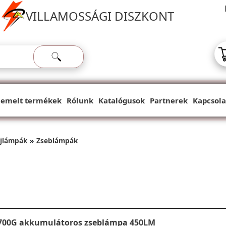
VILLAMOSSÁGI DISZKONT
iemelt termékek
Rólunk
Katalógusok
Partnerek
Kapcsola
ejlámpák
Zseblámpák
700G akkumulátoros zseblámpa 450LM