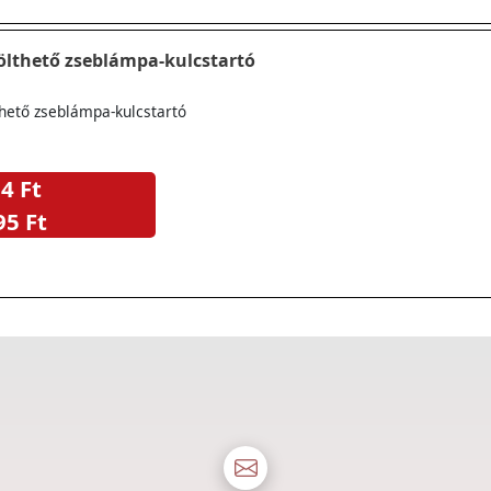
ölthető zseblámpa-kulcstartó
hető zseblámpa-kulcstartó
4 Ft
95 Ft