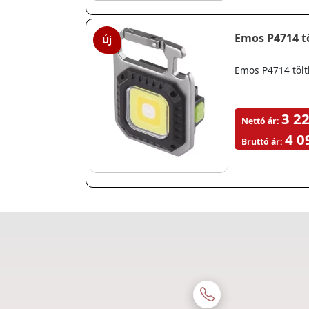
Emos P4714 t
Új
Emos P4714 tölt
3 22
Nettó ár:
4 0
Bruttó ár: