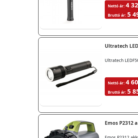
4 32
Nettó ár:
5 4
Bruttó ár:
Ultratech LE
Ultratech LEDF5
4 60
Nettó ár:
5 8
Bruttó ár:
Emos P2312 a
Emos P2312 akk