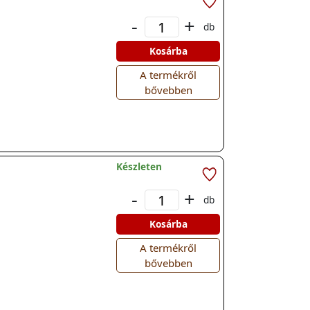
-
+
db
Kosárba
A termékről
bővebben
Készleten
-
+
db
Kosárba
A termékről
bővebben