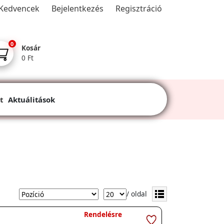
Kedvencek
Bejelentkezés
Regisztráció
0
Kosár
0 Ft
t
Aktuálitások
/ oldal
Rendelésre