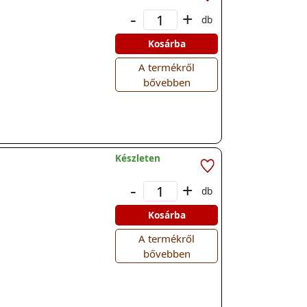
-
+
db
Kosárba
A termékről
bővebben
Készleten
-
+
db
Kosárba
A termékről
bővebben