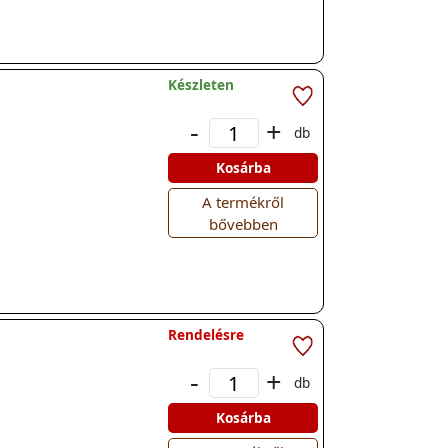
Készleten
-
+
db
Kosárba
A termékről
bővebben
Rendelésre
-
+
db
Kosárba