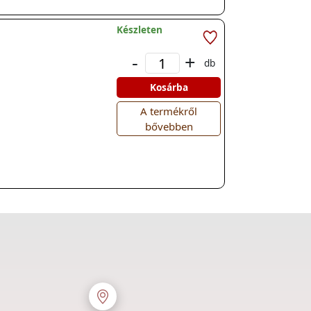
Készleten
-
+
db
Kosárba
A termékről
bővebben