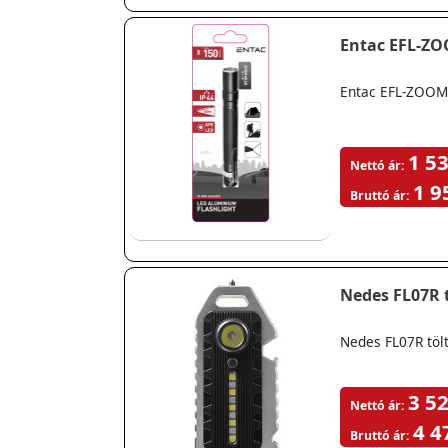
Entac EFL-Z
Entac EFL-ZOOM
1 53
Nettó ár:
1 9
Bruttó ár:
Nedes FL07R 
Nedes FL07R töl
3 52
Nettó ár:
4 4
Bruttó ár: