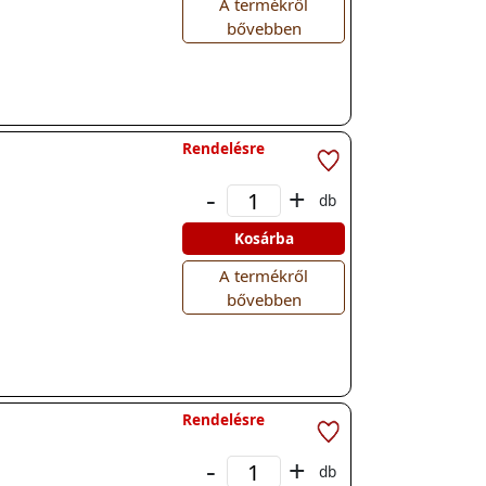
A termékről
bővebben
Rendelésre
-
+
db
Kosárba
A termékről
bővebben
Rendelésre
-
+
db