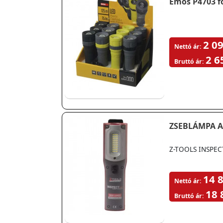
Emos P4703 f
2 09
Nettó ár:
2 6
Bruttó ár:
ZSEBLÁMPA AK
Z-TOOLS INSPEC
14 8
Nettó ár:
18 
Bruttó ár: