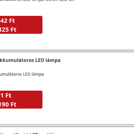
42 Ft
325 Ft
akkumulátoros LED lámpa
umulátoros LED lámpa
1 Ft
190 Ft