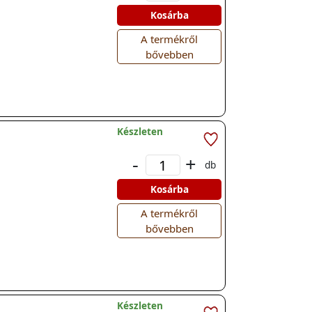
Kosárba
A termékről
bővebben
Készleten
-
+
db
Kosárba
A termékről
bővebben
Készleten