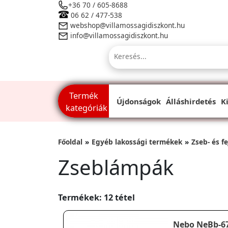
+36 70 / 605-8688
06 62 / 477-538
webshop@villamossagidiszkont.hu
info@villamossagidiszkont.hu
Termék
Újdonságok
Álláshirdetés
K
kategóriák
Főoldal
Egyéb lakossági termékek
Zseb- és f
Zseblámpák
Termékek: 12 tétel
Nebo NeBb-6