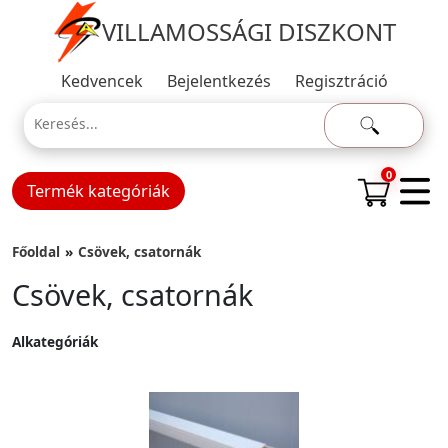
VILLAMOSSÁGI DISZKONT
Kedvencek
Bejelentkezés
Regisztráció
0
Termék kategóriák
Főoldal
Csövek, csatornák
Csövek, csatornák
Alkategóriák