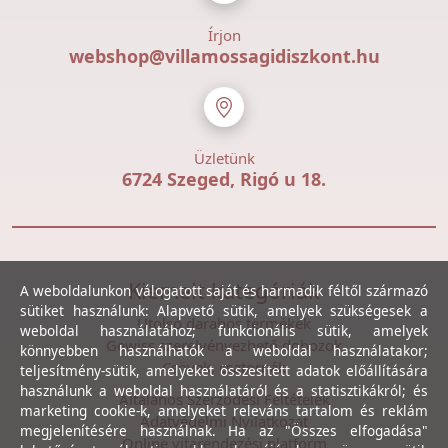
Írjon
webshop@villamossagidiszkont.hu
Üzletünk
6724 Szeged, Rigó u 18.
Kiemelt kategóriák
A weboldalunkon válogatott saját és harmadik féltől származó
sütiket használunk: Alapvető sütik, amelyek szükségesek a
Utolsó darabos termékek
weboldal használatához; funkcionális sütik, amelyek
Gewiss szerelvényezhető dobozok
könnyebben használhatók a weboldal használatakor;
Csövek, csatornák
teljesítmény-sütik, amelyeket összesített adatok előállítására
használunk a weboldal használatáról és a statisztikákról; és
Általános Szerződési Feltételek
marketing cookie-k, amelyeket releváns tartalom és reklám
Adatvédelmi Nyilatkozat
megjelenítésére használnak. Ha az "Összes elfogadása"
Online vitarendezési platform