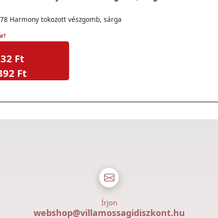
78 Harmony tokozott vészgomb, sárga
r!
32 Ft
392 Ft
Írjon
webshop@villamossagidiszkont.hu