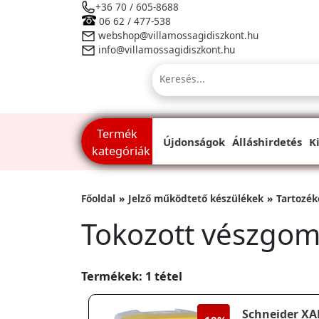
+36 70 / 605-8688
06 62 / 477-538
webshop@villamossagidiszkont.hu
info@villamossagidiszkont.hu
Termék
Újdonságok
Álláshirdetés
K
kategóriák
Főoldal
Jelző működtető készülékek
Tartozék
Tokozott vészgo
Termékek: 1 tétel
Schneider XA