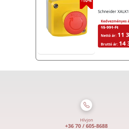
-10%
Schneider XALK1
Kedvezményes á
15 991 Ft
11 3
Nettó ár:
14 
Bruttó ár:
Hívjon
+36 70 / 605-8688