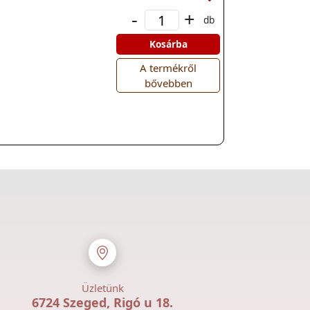
-
+
db
Kosárba
A termékről
bővebben
Üzletünk
6724 Szeged, Rigó u 18.