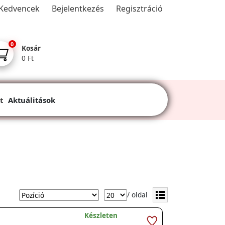
Kedvencek
Bejelentkezés
Regisztráció
0
Kosár
0 Ft
t
Aktuálitások
/ oldal
Készleten