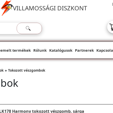
VILLAMOSSÁGI DISZKONT
iemelt termékek
Rólunk
Katalógusok
Partnerek
Kapcsola
ok
Tokozott vészgombok
mbok
LK178 Harmony tokozott vészgomb, sárga