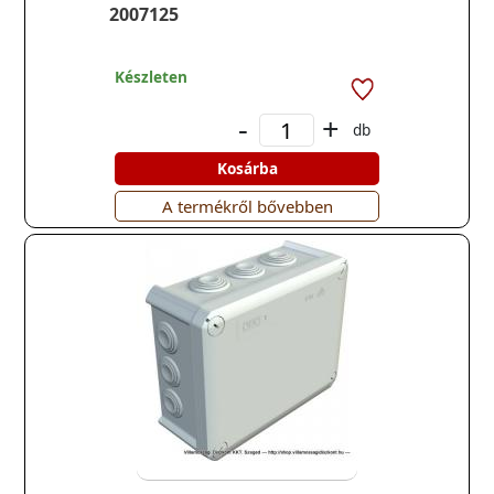
2007125
Készleten
-
+
db
Kosárba
A termékről bővebben