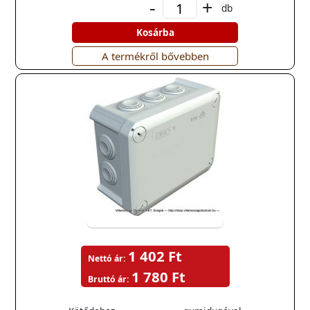
-
+
db
Kosárba
A termékről bővebben
1 402 Ft
Nettó ár:
1 780 Ft
Bruttó ár: