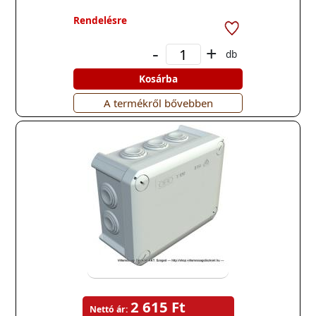
Rendelésre
-
+
db
Kosárba
A termékről bővebben
2 615 Ft
Nettó ár: