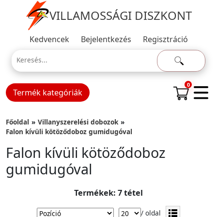
VILLAMOSSÁGI DISZKONT
Kedvencek
Bejelentkezés
Regisztráció
0
Termék kategóriák
Főoldal
Villanyszerelési dobozok
Falon kívüli kötöződoboz gumidugóval
Falon kívüli kötöződoboz
gumidugóval
Termékek: 7 tétel
/ oldal