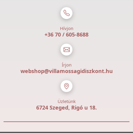
Hívjon
+36 70 / 605-8688
Írjon
webshop@villamossagidiszkont.hu
Üzletünk
6724 Szeged, Rigó u 18.