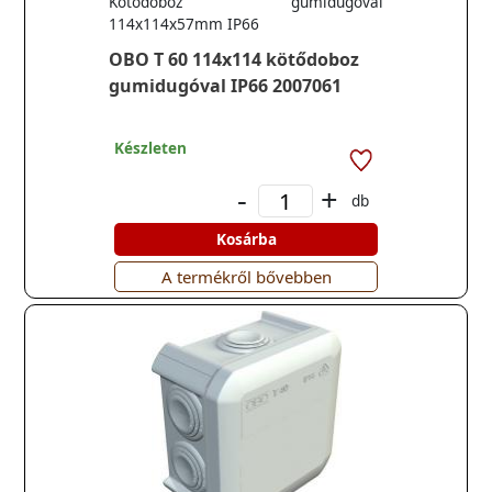
Kötődoboz gumidugóval
114x114x57mm IP66
OBO T 60 114x114 kötődoboz
gumidugóval IP66 2007061
Készleten
-
+
db
Kosárba
A termékről bővebben