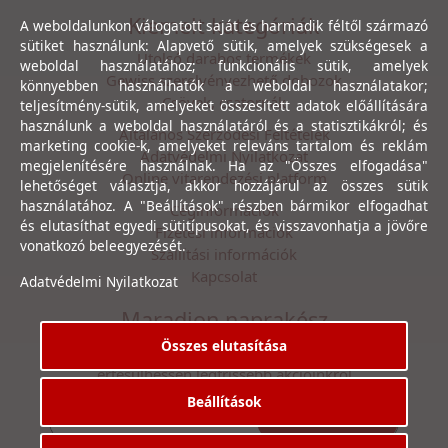
Kiemelt kategóriák
A weboldalunkon válogatott saját és harmadik féltől származó
sütiket használunk: Alapvető sütik, amelyek szükségesek a
Utolsó darabos termékek
weboldal használatához; funkcionális sütik, amelyek
Gewiss szerelvényezhető dobozok
könnyebben használhatók a weboldal használatakor;
Csövek, csatornák
teljesítmény-sütik, amelyeket összesített adatok előállítására
használunk a weboldal használatáról és a statisztikákról; és
Általános Szerződési Feltételek
marketing cookie-k, amelyeket releváns tartalom és reklám
Adatvédelmi Nyilatkozat
megjelenítésére használnak. Ha az "Összes elfogadása"
Online vitarendezési platform
lehetőséget választja, akkor hozzájárul az összes sütik
használatához. A "Beállítások" részben bármikor elfogadhat
Céginformációk
és elutasíthat egyedi sütitípusokat, és visszavonhatja a jövőre
Fizetési információk
vonatkozó beleegyezését.
Szállítási információk
Kapcsolat
Adatvédelmi Nyilatkozat
Maradjon naprakész
Összes elutasítása
Íratkozzon fel hírlevelünkre, hogy első kézből
értesülhessen legfrissebb akcióinkról
Beállítások
Feliratkozás