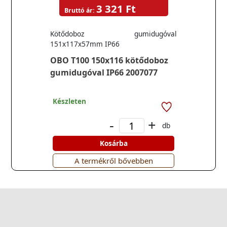
3 321 Ft
Bruttó ár:
Kötődoboz gumidugóval
151x117x57mm IP66
OBO T100 150x116 kötődoboz
gumidugóval IP66 2007077
Készleten
-
+
db
Kosárba
A termékről bővebben