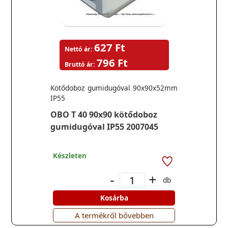
627 Ft
Nettó ár:
796 Ft
Bruttó ár:
Kötődoboz gumidugóval 90x90x52mm
IP55
OBO T 40 90x90 kötődoboz
gumidugóval IP55 2007045
Készleten
-
+
db
Kosárba
A termékről bővebben