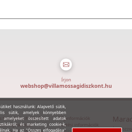
Írjon
webshop@villamossagidiszkont.hu
tiket használunk: Alapvető sütik,
lis sütik, amelyek könnyebben
Marad
s Szerződési Feltételek
Céginformációk
, amelyeket összesített adatok
ztikákról; és marketing cookie-k,
lmi Nyilatkozat
Fizetési információk
Íratkozzo
álnak. Ha az "Összes elfogadása"
itarendezési platform
Szállítási információk