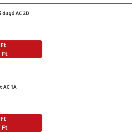
ő dugó AC 2D
 Ft
 Ft
t AC 1A
 Ft
 Ft