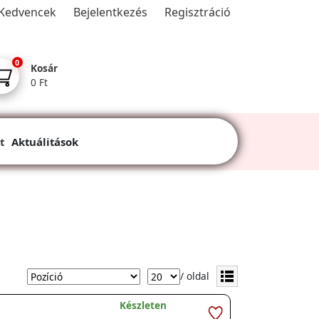
Kedvencek
Bejelentkezés
Regisztráció
0
Kosár
0 Ft
t
Aktuálitások
/ oldal
Készleten