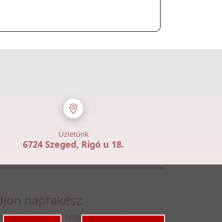
Üzletünk
6724 Szeged, Rigó u 18.
jon naprakész
n fel hírlevelünkre, hogy első kézből