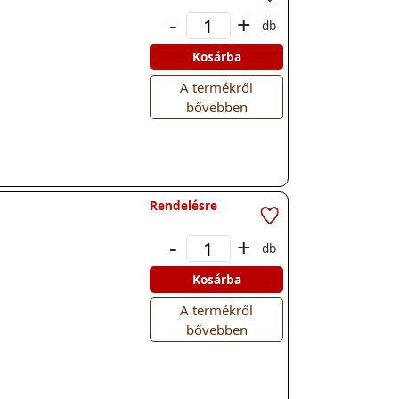
-
+
db
Kosárba
A termékről
bővebben
Rendelésre
-
+
db
Kosárba
A termékről
bővebben