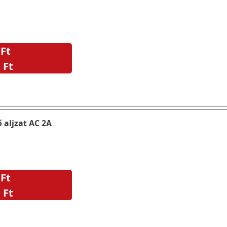
 Ft
 Ft
 aljzat AC 2A
 Ft
 Ft