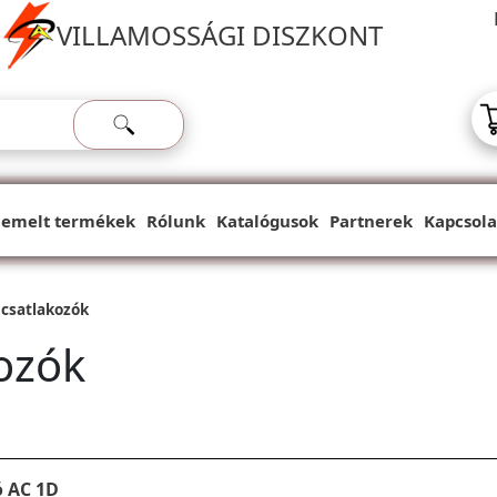
VILLAMOSSÁGI DISZKONT
iemelt termékek
Rólunk
Katalógusok
Partnerek
Kapcsola
 csatlakozók
kozók
 AC 1D