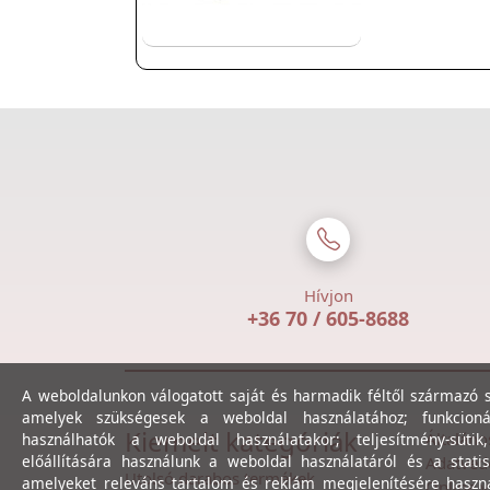
Hívjon
+36 70 / 605-8688
A weboldalunkon válogatott saját és harmadik féltől származó sü
amelyek szükségesek a weboldal használatához; funkcioná
Kiemelt kategóriák
Általáno
használhatók a weboldal használatakor; teljesítmény-sütik
előállítására használunk a weboldal használatáról és a statis
Adatvéde
Utolsó darabos termékek
amelyeket releváns tartalom és reklám megjelenítésére haszn
Online v