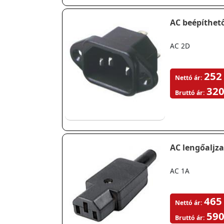
AC beépíthet
AC 2D
252
Nettó ár:
320
Bruttó ár:
AC lengőaljza
AC 1A
465
Nettó ár:
590
Bruttó ár: