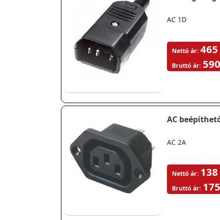
AC 1D
465
Nettó ár:
590
Bruttó ár:
AC beépíthető
AC 2A
138
Nettó ár:
175
Bruttó ár: