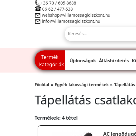
+36 70 / 605-8688
06 62 / 477-538
webshop@villamossagidiszkont.hu
info@villamossagidiszkont.hu
Termék
Újdonságok
Álláshirdetés
K
kategóriák
Főoldal
Egyéb lakossági termékek
Tápellátás
Tápellátás csatla
Termékek: 4 tétel
AC lengődugó