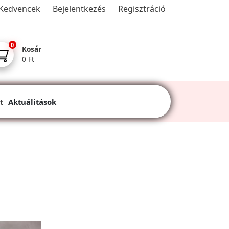
Kedvencek
Bejelentkezés
Regisztráció
0
Kosár
0 Ft
t
Aktuálitások