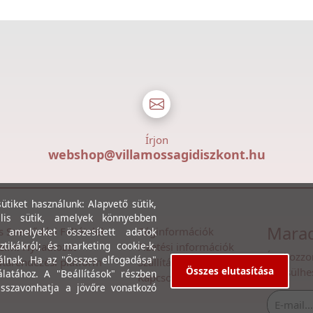
Írjon
webshop@villamossagidiszkont.hu
tiket használunk: Alapvető sütik,
lis sütik, amelyek könnyebben
Marad
s Szerződési Feltételek
Céginformációk
, amelyeket összesített adatok
ztikákról; és marketing cookie-k,
lmi Nyilatkozat
Fizetési információk
Íratkozzo
álnak. Ha az "Összes elfogadása"
itarendezési platform
Szállítási információk
Összes elutasítása
értesülhe
álatához. A "Beállítások" részben
Kapcsolat
isszavonhatja a jövőre vonatkozó