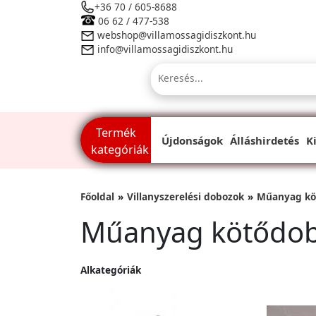
+36 70 / 605-8688
06 62 / 477-538
webshop@villamossagidiszkont.hu
info@villamossagidiszkont.hu
Termék
Újdonságok
Álláshirdetés
K
kategóriák
Főoldal
Villanyszerelési dobozok
Műanyag kö
Műanyag kötődo
Alkategóriák