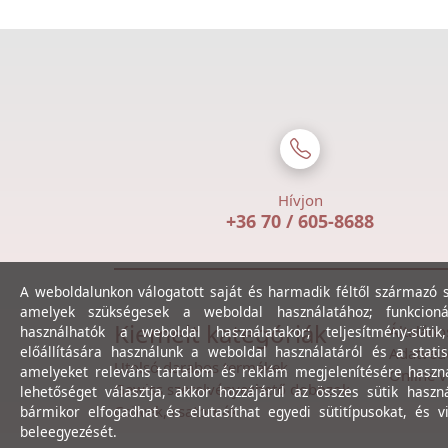
Hívjon
+36 70 / 605-8688
A weboldalunkon válogatott saját és harmadik féltől származó sü
amelyek szükségesek a weboldal használatához; funkcioná
Kiemelt kategóriák
Általáno
használhatók a weboldal használatakor; teljesítmény-sütik
előállítására használunk a weboldal használatáról és a statis
Adatvéde
Utolsó darabos termékek
amelyeket releváns tartalom és reklám megjelenítésére haszn
Online v
Gewiss szerelvényezhető dobozok
lehetőséget választja, akkor hozzájárul az összes sütik haszn
Csövek, csatornák
bármikor elfogadhat és elutasíthat egyedi sütitípusokat, és v
beleegyezését.