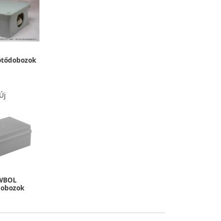
tődobozok
Új
WBOL
dobozok