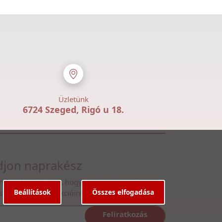
Üzletünk
6724 Szeged, Rigó u 18.
jon naprakész
n fel hírlevelünkre, hogy első kézből
Beállítások
Összes elfogadása
ssen legfrissebb akcióinkról
Feliratkozás