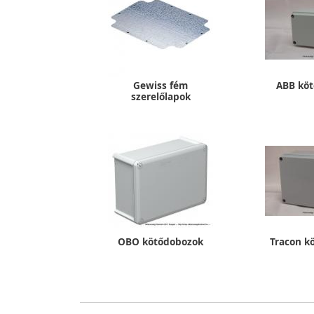
Gewiss fém
ABB kö
szerelőlapok
OBO kötődobozok
Tracon k