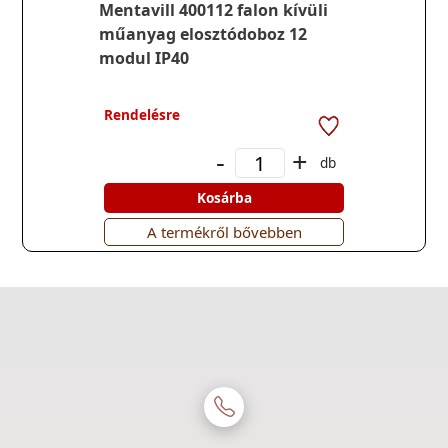
Mentavill 400112 falon kívüli
műanyag elosztódoboz 12
modul IP40
Rendelésre
-
+
db
Kosárba
A termékről bővebben