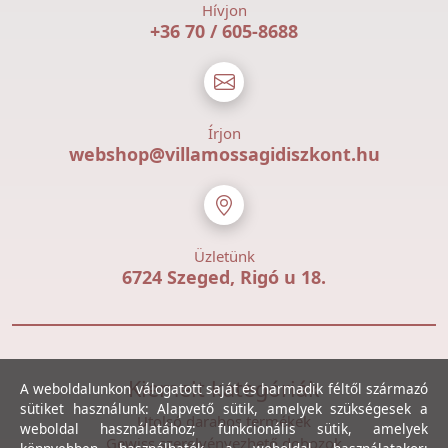
Hívjon
+36 70 / 605-8688
Írjon
webshop@villamossagidiszkont.hu
Üzletünk
6724 Szeged, Rigó u 18.
Kiemelt kategóriák
A weboldalunkon válogatott saját és harmadik féltől származó
sütiket használunk: Alapvető sütik, amelyek szükségesek a
Utolsó darabos termékek
weboldal használatához; funkcionális sütik, amelyek
Gewiss szerelvényezhető dobozok