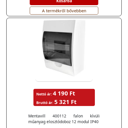
Kosárba
A termékről bővebben
4 190 Ft
Nettó ár:
5 321 Ft
Bruttó ár:
Mentavill 400112 falon kívüli
műanyag elosztódoboz 12 modul IP40