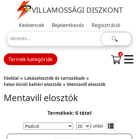
VILLAMOSSÁGI DISZKONT
Kedvencek
Bejelentkezés
Regisztráció
0
Termék kategóriák
Főoldal
Lakáselosztók és tartozékaik
Falon kívüli beltéri elosztók
Mentavill elosztók
Mentavill elosztók
Termékek: 6 tétel
/ oldal