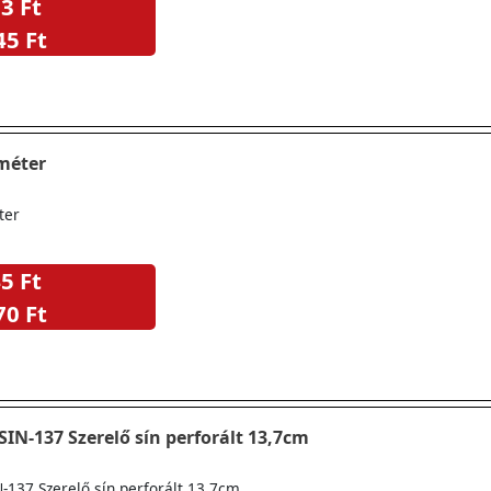
3 Ft
45 Ft
 méter
ter
5 Ft
70 Ft
SIN-137 Szerelő sín perforált 13,7cm
-137 Szerelő sín perforált 13,7cm