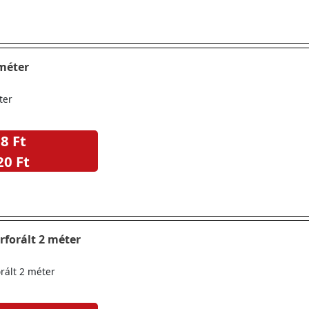
 méter
ter
8 Ft
20 Ft
erforált 2 méter
orált 2 méter