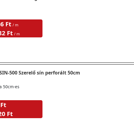
6 Ft
/ m
82 Ft
/ m
SIN-500 Szerelő sín perforált 50cm
ma 50cm-es
 Ft
20 Ft