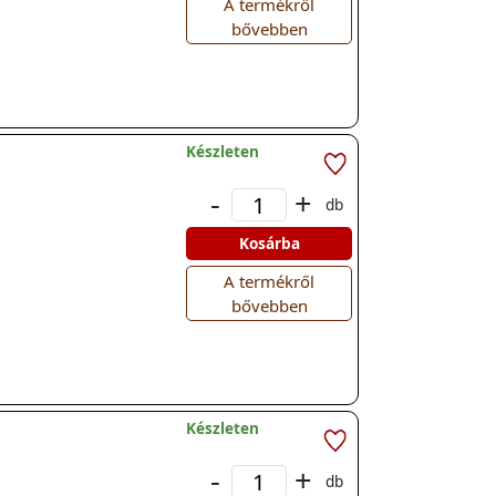
A termékről
bővebben
Készleten
-
+
db
Kosárba
A termékről
bővebben
Készleten
-
+
db