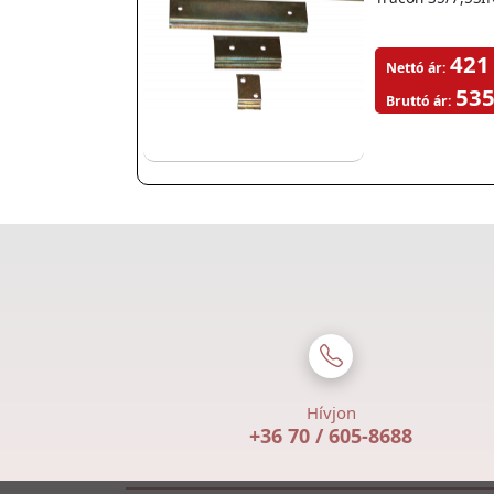
421
Nettó ár:
535
Bruttó ár:
Hívjon
+36 70 / 605-8688