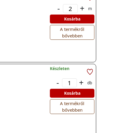
-
+
m
Kosárba
A termékről
bővebben
Készleten
-
+
db
Kosárba
A termékről
bővebben