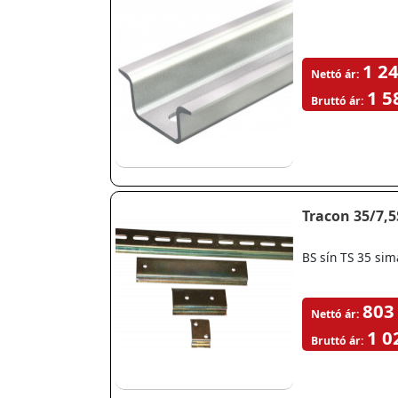
1 24
Nettó ár:
1 5
Bruttó ár:
Tracon 35/7,5
BS sín TS 35 si
803
Nettó ár:
1 0
Bruttó ár: