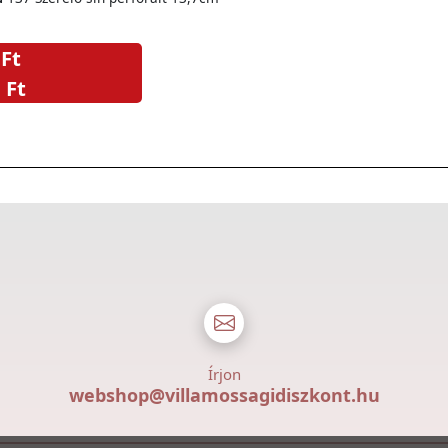
 Ft
 Ft
Írjon
webshop@villamossagidiszkont.hu