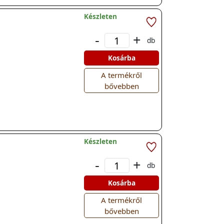
Készleten
-
+
db
Kosárba
A termékről
bővebben
Készleten
-
+
db
Kosárba
A termékről
bővebben