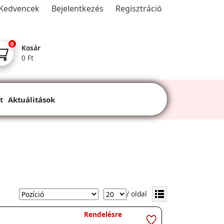
Kedvencek
Bejelentkezés
Regisztráció
0
Kosár
0 Ft
t
Aktuálitások
/ oldal
Rendelésre