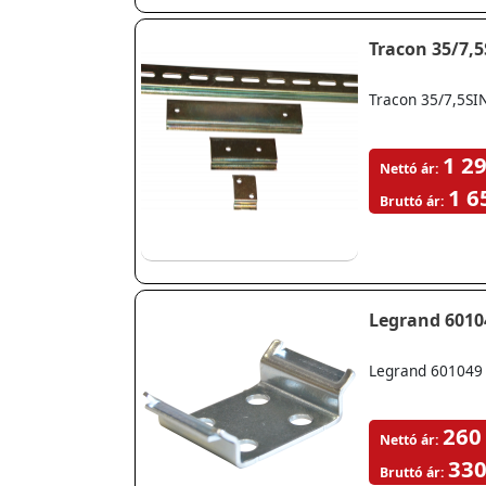
Tracon 35/7,5
Tracon 35/7,5SIN
1 29
Nettó ár:
1 6
Bruttó ár:
Legrand 601049 
260
Nettó ár:
330
Bruttó ár: