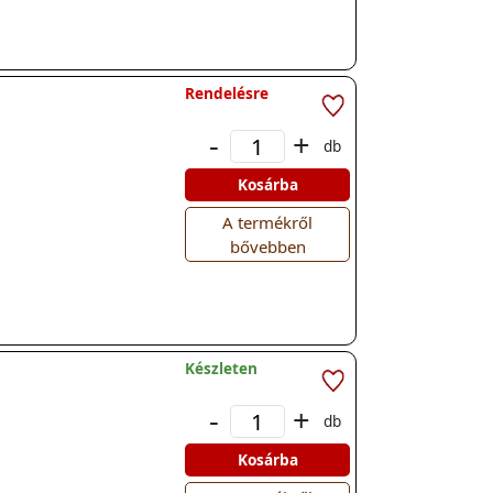
Rendelésre
-
+
db
Kosárba
A termékről
bővebben
Készleten
-
+
db
Kosárba