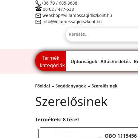
+36 70 / 605-8688
06 62 / 477-538
webshop@villamossagidiszkont.hu
info@villamossagidiszkont.hu
Termék
Újdonságok
Álláshirdetés
K
kategóriák
Főoldal
Segédanyagok
Szerelősinek
Szerelősinek
Termékek: 8 tétel
OBO 1115456 