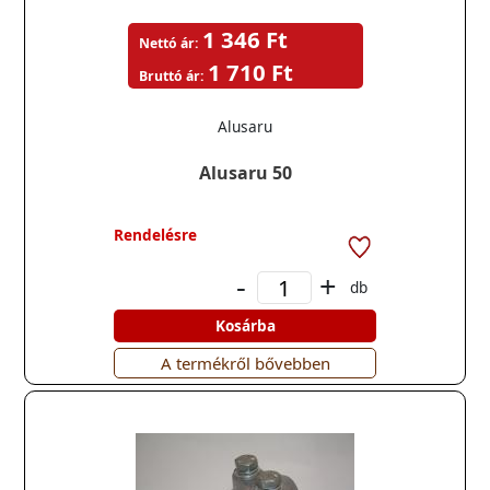
1 346 Ft
Nettó ár:
1 710 Ft
Bruttó ár:
Alusaru
Alusaru 50
Rendelésre
-
+
db
Kosárba
A termékről bővebben