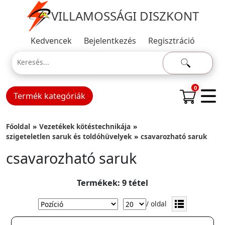
VILLAMOSSÁGI DISZKONT
Kedvencek
Bejelentkezés
Regisztráció
0
Termék kategóriák
Főoldal
Vezetékek kötéstechnikája
szigeteletlen saruk és toldóhüvelyek
csavarozható saruk
csavarozható saruk
Termékek: 9 tétel
/ oldal