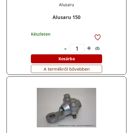
Alusaru
Alusaru 150
Készleten
-
+
db
Kosárba
A termékről bővebben