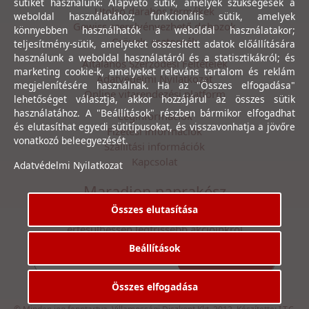
sütiket használunk: Alapvető sütik, amelyek szükségesek a
Utolsó darabos termékek
weboldal használatához; funkcionális sütik, amelyek
Gewiss szerelvényezhető dobozok
könnyebben használhatók a weboldal használatakor;
Csövek, csatornák
teljesítmény-sütik, amelyeket összesített adatok előállítására
használunk a weboldal használatáról és a statisztikákról; és
Általános Szerződési Feltételek
marketing cookie-k, amelyeket releváns tartalom és reklám
Adatvédelmi Nyilatkozat
megjelenítésére használnak. Ha az "Összes elfogadása"
Online vitarendezési platform
lehetőséget választja, akkor hozzájárul az összes sütik
használatához. A "Beállítások" részben bármikor elfogadhat
Céginformációk
és elutasíthat egyedi sütitípusokat, és visszavonhatja a jövőre
Fizetési információk
vonatkozó beleegyezését.
Szállítási információk
Kapcsolat
Adatvédelmi Nyilatkozat
Maradjon naprakész
Összes elutasítása
Íratkozzon fel hírlevelünkre, hogy első kézből
értesülhessen legfrissebb akcióinkról
Beállítások
Feliratkozás
Elfogadom az
Adatvédelmi Nyilatkozat
ot.
Összes elfogadása