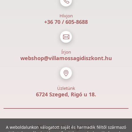
Hívjon
+36 70 / 605-8688
Írjon
webshop@villamossagidiszkont.hu
Üzletünk
6724 Szeged, Rigó u 18.
Kiemelt kategóriák
A weboldalunkon válogatott saját és harmadik féltől származó