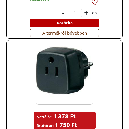
-
+
db
Kosárba
A termékről bővebben
1 378 Ft
Nettó ár:
1 750 Ft
Bruttó ár: