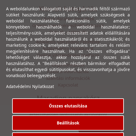
Kiemelt kategóriák
A weboldalunkon válogatott saját és harmadik féltől származó
sütiket használunk: Alapvető sütik, amelyek szükségesek a
Utolsó darabos termékek
weboldal használatához; funkcionális sütik, amelyek
Gewiss szerelvényezhető dobozok
könnyebben használhatók a weboldal használatakor;
Csövek, csatornák
teljesítmény-sütik, amelyeket összesített adatok előállítására
használunk a weboldal használatáról és a statisztikákról; és
Általános Szerződési Feltételek
marketing cookie-k, amelyeket releváns tartalom és reklám
Adatvédelmi Nyilatkozat
megjelenítésére használnak. Ha az "Összes elfogadása"
Online vitarendezési platform
lehetőséget választja, akkor hozzájárul az összes sütik
használatához. A "Beállítások" részben bármikor elfogadhat
Céginformációk
és elutasíthat egyedi sütitípusokat, és visszavonhatja a jövőre
Fizetési információk
vonatkozó beleegyezését.
Szállítási információk
Kapcsolat
Adatvédelmi Nyilatkozat
Maradjon naprakész
Összes elutasítása
Íratkozzon fel hírlevelünkre, hogy első kézből
értesülhessen legfrissebb akcióinkról
Beállítások
Feliratkozás