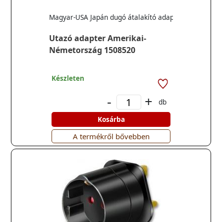
Magyar-USA Japán dugó átalakító adapter
Utazó adapter Amerikai-
Németország 1508520
Készleten
-
+
db
Kosárba
A termékről bővebben