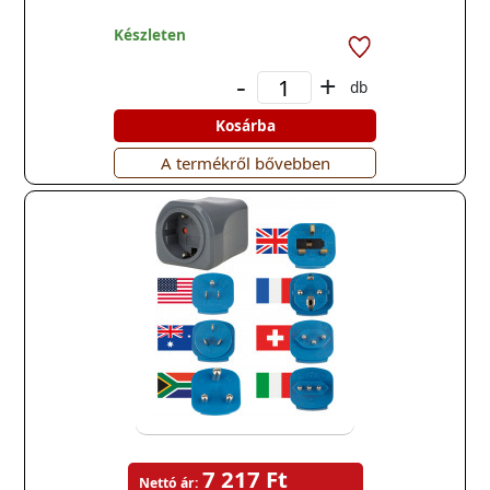
Készleten
-
+
db
Kosárba
A termékről bővebben
7 217 Ft
Nettó ár: