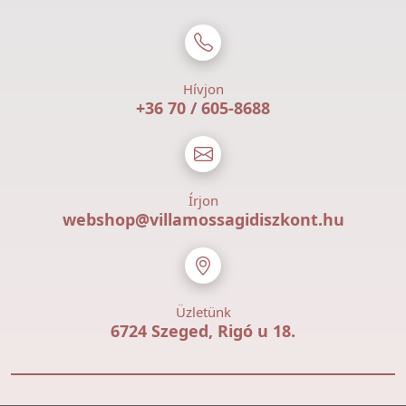
Hívjon
+36 70 / 605-8688
Írjon
webshop@villamossagidiszkont.hu
Üzletünk
6724 Szeged, Rigó u 18.