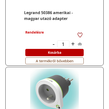
Legrand 50386 amerikai -
magyar utazó adapter
Rendelésre
-
+
db
Kosárba
A termékről bővebben