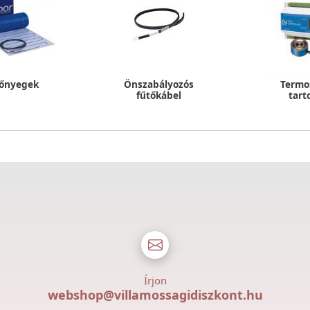
zőnyegek
Önszabályozós
Termo
fűtőkábel
tart
Írjon
webshop@villamossagidiszkont.hu