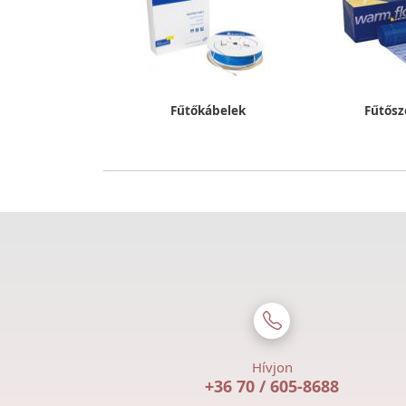
Fűtőkábelek
Fűtős
Hívjon
+36 70 / 605-8688