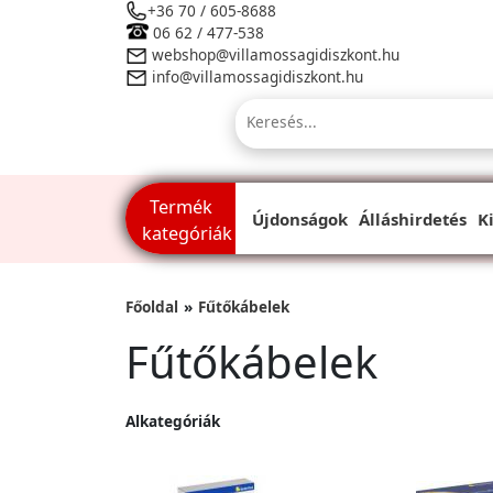
+36 70 / 605-8688
06 62 / 477-538
webshop@villamossagidiszkont.hu
info@villamossagidiszkont.hu
Termék
Újdonságok
Álláshirdetés
K
kategóriák
Főoldal
Fűtőkábelek
Fűtőkábelek
Alkategóriák