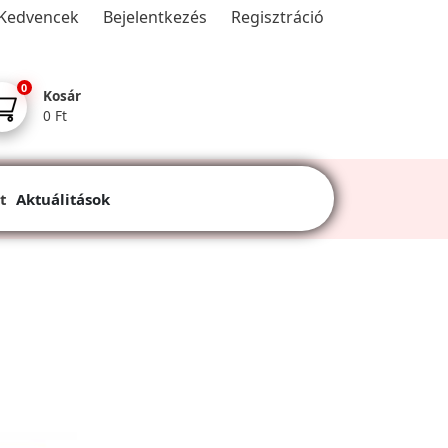
Kedvencek
Bejelentkezés
Regisztráció
0
Kosár
0 Ft
t
Aktuálitások