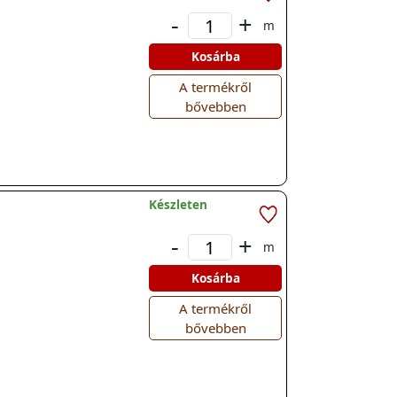
-
+
m
Kosárba
A termékről
bővebben
Készleten
-
+
m
Kosárba
A termékről
bővebben