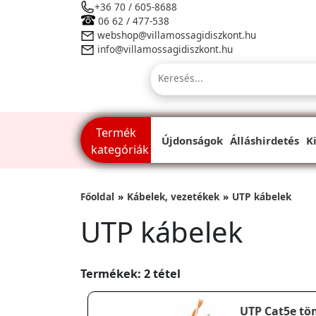
+36 70 / 605-8688
06 62 / 477-538
webshop@villamossagidiszkont.hu
info@villamossagidiszkont.hu
Termék
Újdonságok
Álláshirdetés
K
kategóriák
Főoldal
Kábelek, vezetékek
UTP kábelek
UTP kábelek
Termékek: 2 tétel
UTP Cat5e tö