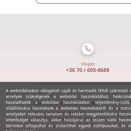
Hívjon
+36 70 / 605-8688
A weboldalunkon válogatott saját és harmadik féltől származó sü
amelyek szükségesek a weboldal használatához; funkcioná
Kiemelt kategóriák
Általáno
használhatók a weboldal használatakor; teljesítmény-sütik
előállítására használunk a weboldal használatáról és a statis
Adatvéde
Utolsó darabos termékek
amelyeket releváns tartalom és reklám megjelenítésére haszn
Online v
Gewiss szerelvényezhető dobozok
lehetőséget választja, akkor hozzájárul az összes sütik haszn
Csövek, csatornák
bármikor elfogadhat és elutasíthat egyedi sütitípusokat, és v