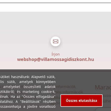
Írjon
webshop@villamossagidiszkont.hu
tiket használunk: Alapvető sütik,
lis sütik, amelyek könnyebben
Marad
s Szerződési Feltételek
Céginformációk
, amelyeket összesített adatok
ztikákról; és marketing cookie-k,
lmi Nyilatkozat
Fizetési információk
Íratkozzo
álnak. Ha az "Összes elfogadása"
itarendezési platform
Szállítási információk
Összes elutasítása
értesülhe
álatához. A "Beállítások" részben
Kapcsolat
isszavonhatja a jövőre vonatkozó