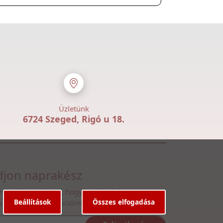
Üzletünk
6724 Szeged, Rigó u 18.
jon naprakész
n fel hírlevelünkre, hogy első kézből
Beállítások
Összes elfogadása
ssen legfrissebb akcióinkról