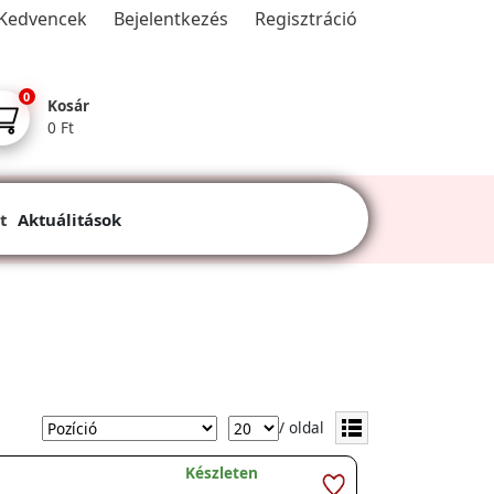
Kedvencek
Bejelentkezés
Regisztráció
0
Kosár
0 Ft
t
Aktuálitások
/ oldal
Készleten