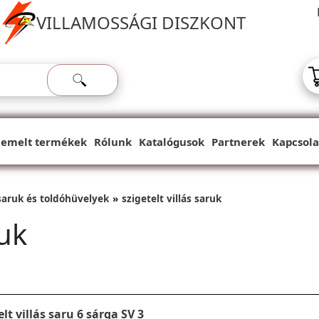
VILLAMOSSÁGI DISZKONT
iemelt termékek
Rólunk
Katalógusok
Partnerek
Kapcsola
 saruk és toldóhüvelyek
szigetelt villás saruk
ruk
lt villás saru 6 sárga SV 3