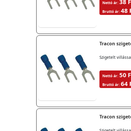
38 F
Nettó ár:
48 
Bruttó ár:
Tracon szigete
Szigetelt villá
50 F
Nettó ár:
64 
Bruttó ár:
Tracon szigete
Szigetelt villá