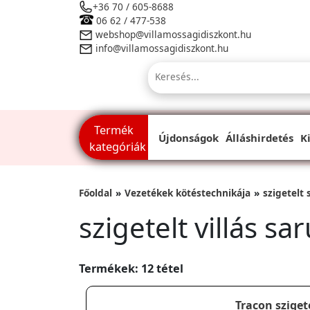
+36 70 / 605-8688
06 62 / 477-538
webshop@villamossagidiszkont.hu
info@villamossagidiszkont.hu
Termék
Újdonságok
Álláshirdetés
K
kategóriák
Főoldal
Vezetékek kötéstechnikája
szigetelt
szigetelt villás sa
Termékek: 12 tétel
Tracon szigete