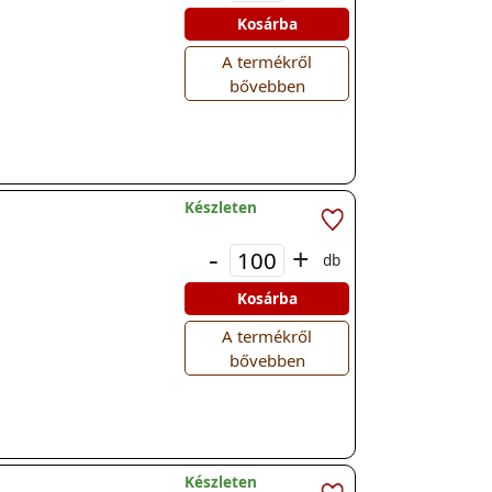
Kosárba
A termékről
bővebben
Készleten
-
+
db
Kosárba
A termékről
bővebben
Készleten