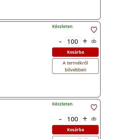
Készleten
-
+
db
Kosárba
A termékről
bővebben
Készleten
-
+
db
Kosárba