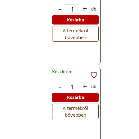
-
+
db
Kosárba
A termékről
bővebben
Készleten
-
+
db
Kosárba
A termékről
bővebben