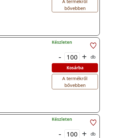
A termékről
bővebben
Készleten
-
+
db
Kosárba
A termékről
bővebben
Készleten
-
+
db