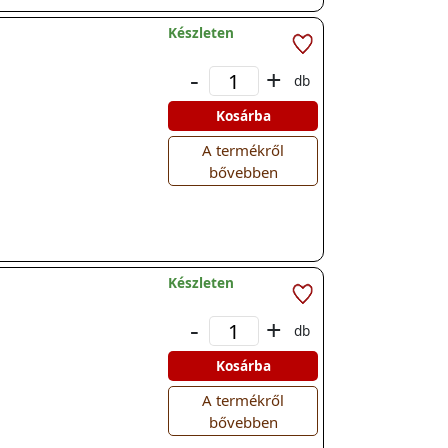
Készleten
-
+
db
Kosárba
A termékről
bővebben
Készleten
-
+
db
Kosárba
A termékről
bővebben