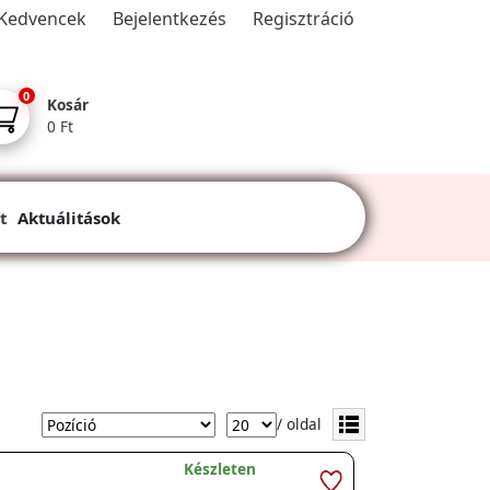
Kedvencek
Bejelentkezés
Regisztráció
0
Kosár
0 Ft
t
Aktuálitások
/ oldal
Készleten