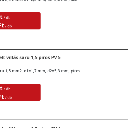
t
/ db
Ft
/ db
lt villás saru 1,5 piros PV 5
ssaru 1,5 mm2, d1=1,7 mm, d2=5,3 mm, piros
t
/ db
Ft
/ db