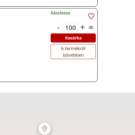
Készleten
-
+
db
Kosárba
A termékről
bővebben