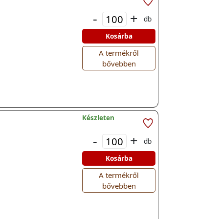
-
+
db
Kosárba
A termékről
bővebben
Készleten
-
+
db
Kosárba
A termékről
bővebben