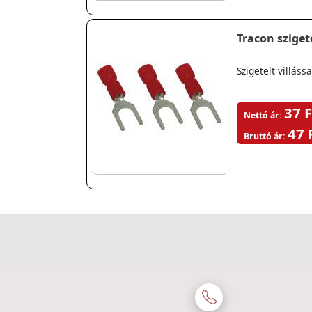
Tracon szigete
Szigetelt villá
37 F
Nettó ár:
47 
Bruttó ár: