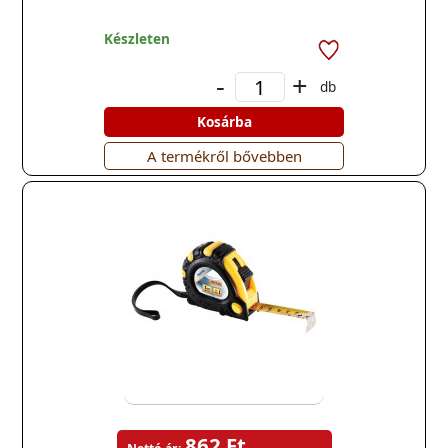
Készleten
-
+
db
Kosárba
A termékről bővebben
862 Ft