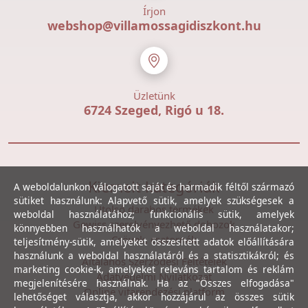
Írjon
webshop@villamossagidiszkont.hu
Üzletünk
6724 Szeged, Rigó u 18.
Kiemelt kategóriák
A weboldalunkon válogatott saját és harmadik féltől származó
sütiket használunk: Alapvető sütik, amelyek szükségesek a
Utolsó darabos termékek
weboldal használatához; funkcionális sütik, amelyek
Gewiss szerelvényezhető dobozok
könnyebben használhatók a weboldal használatakor;
Csövek, csatornák
teljesítmény-sütik, amelyeket összesített adatok előállítására
használunk a weboldal használatáról és a statisztikákról; és
Általános Szerződési Feltételek
marketing cookie-k, amelyeket releváns tartalom és reklám
Adatvédelmi Nyilatkozat
megjelenítésére használnak. Ha az "Összes elfogadása"
Online vitarendezési platform
lehetőséget választja, akkor hozzájárul az összes sütik