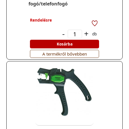
fogó/telefonfogó
Rendelésre
-
+
db
Kosárba
A termékről bővebben