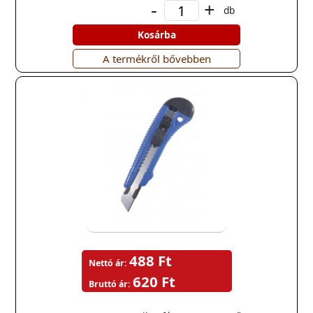
-
+
db
Kosárba
A termékről bővebben
488 Ft
Nettó ár:
620 Ft
Bruttó ár: