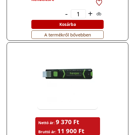
-
+
db
Kosárba
A termékről bővebben
9 370 Ft
Nettó ár:
11 900 Ft
Bruttó ár: