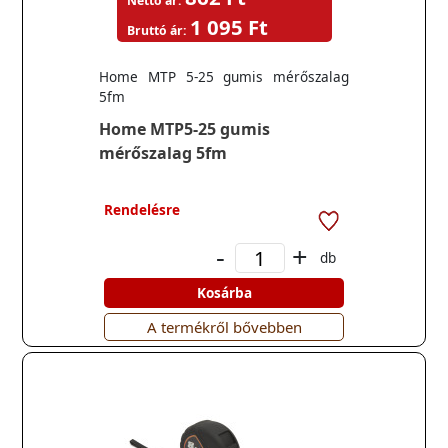
Nettó ár:
1 095 Ft
Bruttó ár:
Home MTP 5-25 gumis mérőszalag
5fm
Home MTP5-25 gumis
mérőszalag 5fm
Rendelésre
-
+
db
Kosárba
A termékről bővebben