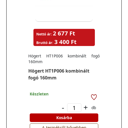
2 677 Ft
Nettó ár:
3 400 Ft
Bruttó ár:
Högert HT1P006 kombinált fogó
160mm
Högert HT1P006 kombinált
fogó 160mm
Készleten
-
+
db
Kosárba
A termékről bővebben