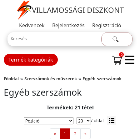
VILLAMOSSÁGI DISZKONT
Kedvencek
Bejelentkezés
Regisztráció
0
Termék kategóriák
Főoldal
Szerszámok és műszerek
Egyéb szerszámok
Egyéb szerszámok
Termékek: 21 tétel
/ oldal
«
1
2
»