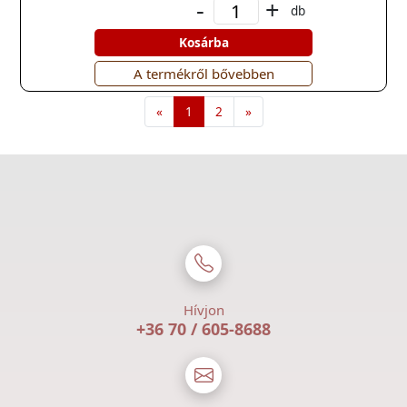
-
+
db
Kosárba
A termékről bővebben
«
1
2
»
Hívjon
+36 70 / 605-8688