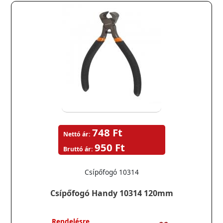
748 Ft
Nettó ár:
950 Ft
Bruttó ár:
Csípőfogó
10314
Csípőfogó Handy 10314 120mm
Rendelésre