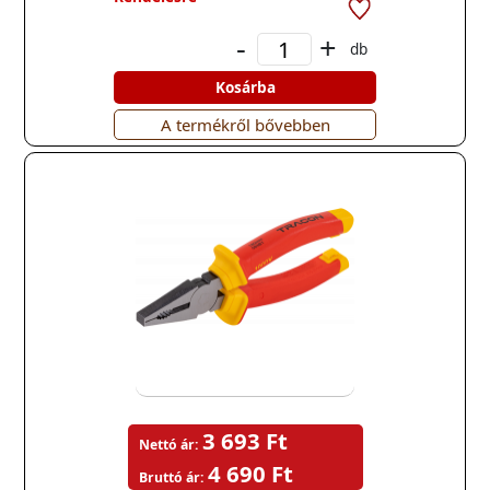
-
+
db
Kosárba
A termékről bővebben
3 693 Ft
Nettó ár:
4 690 Ft
Bruttó ár: