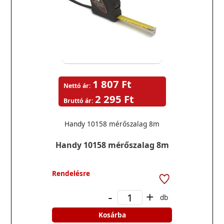
1 807 Ft
Nettó ár:
2 295 Ft
Bruttó ár:
Handy 10158 mérőszalag 8m
Handy 10158 mérőszalag 8m
Rendelésre
-
+
db
Kosárba