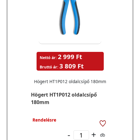
2 999 Ft
Nettó ár:
3 809 Ft
Bruttó ár:
Högert HT1P012 oldalcsípő 180mm
Högert HT1P012 oldalcsípő
180mm
Rendelésre
-
+
db