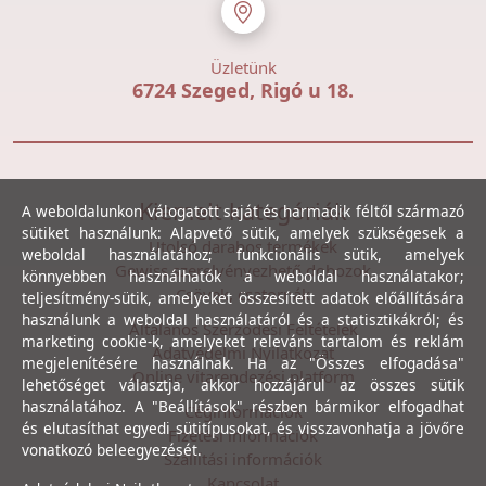
Üzletünk
6724 Szeged, Rigó u 18.
Kiemelt kategóriák
A weboldalunkon válogatott saját és harmadik féltől származó
sütiket használunk: Alapvető sütik, amelyek szükségesek a
Utolsó darabos termékek
weboldal használatához; funkcionális sütik, amelyek
Gewiss szerelvényezhető dobozok
könnyebben használhatók a weboldal használatakor;
Csövek, csatornák
teljesítmény-sütik, amelyeket összesített adatok előállítására
használunk a weboldal használatáról és a statisztikákról; és
Általános Szerződési Feltételek
marketing cookie-k, amelyeket releváns tartalom és reklám
Adatvédelmi Nyilatkozat
megjelenítésére használnak. Ha az "Összes elfogadása"
Online vitarendezési platform
lehetőséget választja, akkor hozzájárul az összes sütik
használatához. A "Beállítások" részben bármikor elfogadhat
Céginformációk
és elutasíthat egyedi sütitípusokat, és visszavonhatja a jövőre
Fizetési információk
vonatkozó beleegyezését.
Szállítási információk
Kapcsolat