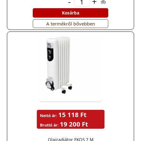
-
+
db
Kosárba
A termékről bővebben
15 118 Ft
Nettó ár:
19 200 Ft
Bruttó ár:
Olajradiátor FKOS 7 M