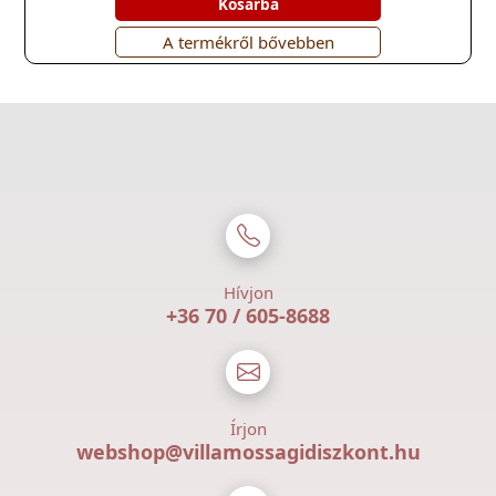
Kosárba
A termékről bővebben
Hívjon
+36 70 / 605-8688
Írjon
webshop@villamossagidiszkont.hu