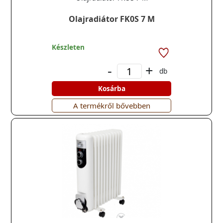
Olajradiátor FK0S 7 M
Készleten
-
+
db
Kosárba
A termékről bővebben